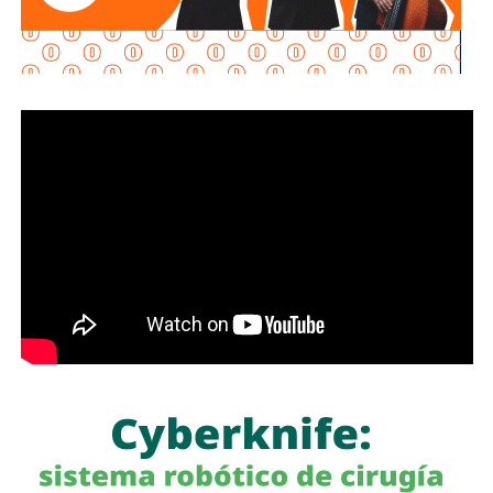
confianza para las inversiones nacionales e
internacionales, al mejorar la conectividad entre las zonas
habitacionales, industriales y comerciales, consolidando a
San Luis Potosí como un destino estratégico para el
desarrollo económico.
“Desde hace cinco años comenzó la construcción de un
nuevo
San Luis Potosí,
donde las obras, los programas
sociales y las oportunidades llegan a las cuatro regiones
del estado. Hoy contamos con un
Circuito Potosí
moderno, nuevas carreteras, infraestructura educativa y
proyectos que están transformando la vida de las familias
potosinas”, expresó la Senadora del Partido Verde.