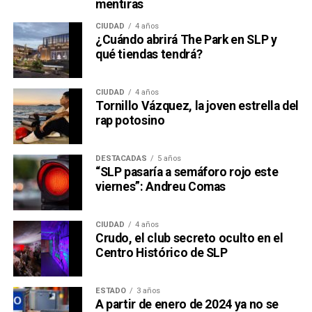
mentiras
CIUDAD
4 años
¿Cuándo abrirá The Park en SLP y
qué tiendas tendrá?
CIUDAD
4 años
Tornillo Vázquez, la joven estrella del
rap potosino
DESTACADAS
5 años
“SLP pasaría a semáforo rojo este
viernes”: Andreu Comas
CIUDAD
4 años
Crudo, el club secreto oculto en el
Centro Histórico de SLP
ESTADO
3 años
A partir de enero de 2024 ya no se