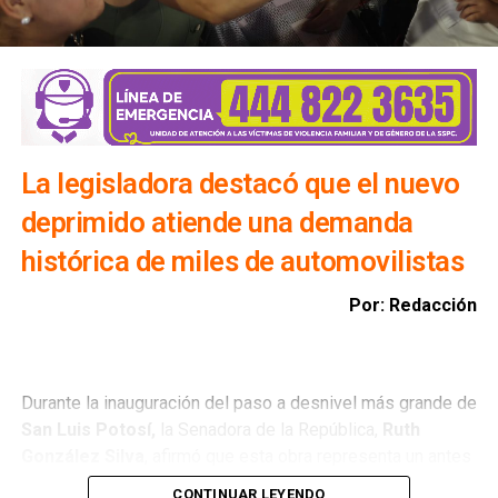
población.
Además, exhortó a la ciudadanía a evitar transitar por el
bulevar Río Santiago durante las lluvias, ya que los
colectores pluviales descargan directamente hacia esa
vialidad, incrementando el riesgo para automovilistas y
peatones.
La legisladora destacó que el nuevo
deprimido atiende una demanda
histórica de miles de automovilistas
Por: Redacción
Durante la inauguración del paso a desnivel más grande de
San Luis Potosí,
la Senadora de la República,
Ruth
González Silva
, afirmó que esta obra representa un antes
y un después para la movilidad del estado al consolidar a
CONTINUAR LEYENDO