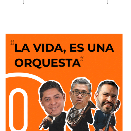
San Luis Potosí como una de las entidades con mayor
desarrollo en infraestructura del país, resultado de cinco
años de trabajo y visión del Gobierno del Cambio.
La legisladora destacó que el nuevo deprimido atiende
una demanda histórica de miles de automovilistas y
permitirá reducir significativamente los tiempos de
traslado, lo que se traduce en una mejor calidad de vida
para las familias potosinas, al disponer de más tiempo
para convivir, además de fortalecer la competitividad del
estado.
Señaló que esta infraestructura también genera mayor