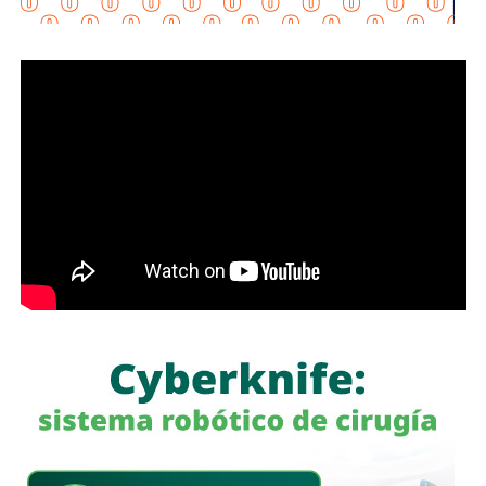
“Esta lavandería representa un apoyo real para la economía
de las familias, porque les permitirá ahorrar tiempo y
dinero; en Soledad seguimos gestionando y trabajando de
la mano con el Gobierno del Estado para que los
programas sociales lleguen primero a quienes más lo
necesitan”, expresó el edil soledense.
El programa estatal contempla brindar de manera gratuita
el servicio de lavado de ropa con equipo especializado e
insumos incluidos, lo que beneficiará principalmente a
madres y padres de familia, personas adultas mayores y
sectores vulnerables, fortaleciendo la cercanía del
gobierno con la ciudadanía y ampliando los servicios
comunitarios en favor del bienestar social.