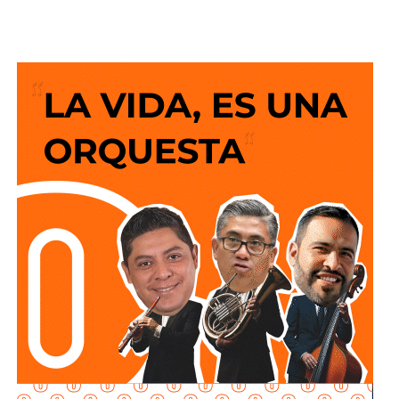
espacio fortalecerá el apoyo directo a la economía de las
familias al ofrecer un servicio sin costo y un compromiso
permanente por acercar más beneficios a la población.
El Alcalde recordó que desde el anuncio de este programa
social “Lavanderías Gratuitas”, el mandatario estatal
manifestó el interés de que Soledad fuera de los primeros
municipios beneficiados, por lo que se expresó la
disposición del Ayuntamiento para colaborar en la
consolidación de este proyecto, el cual ahora comienza a
materializarse en un espacio del Sistema Municipal para
el Desarrollo Integral de la Familia (DIF) destinado al
bienestar de las familias.