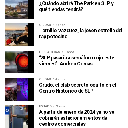
¿Cuándo abrirá The Park en SLP y
qué tiendas tendrá?
CIUDAD
4 años
Tornillo Vázquez, la joven estrella del
rap potosino
DESTACADAS
5 años
“SLP pasaría a semáforo rojo este
viernes”: Andreu Comas
CIUDAD
4 años
Crudo, el club secreto oculto en el
Centro Histórico de SLP
ESTADO
3 años
A partir de enero de 2024 ya no se
cobrarán estacionamientos de
centros comerciales