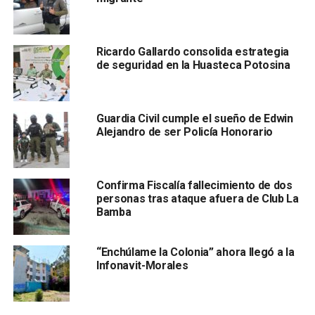
(PDI) ya trabaja con datos de prueba para identificar a
los responsables
. Así mismo, ha determinado que el
suceso
podría estar relacionado con conflictos entre
Ricardo Gallardo consolida estrategia
grupos antagónicos
de seguridad en la Huasteca Potosina
Guardia Civil cumple el sueño de Edwin
Alejandro de ser Policía Honorario
Confirma Fiscalía fallecimiento de dos
.
personas tras ataque afuera de Club La
Bamba
Jesús Juárez Hernández
, titular de la
Secretaría de
Seguridad y Protección Ciudadana del Estado
“Enchúlame la Colonia” ahora llegó a la
(SSPCE)
, reconoció que
Peñasco es una zona con
Infonavit-Morales
condiciones de riesgo y conflictividad
. Por ello,
se
comprometió a que la Guardia Civil Estatal (GCE) y su
División Caminos refuercen los operativos de