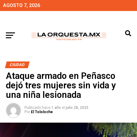
AGOSTO 7, 2026
CIUDAD
Ataque armado en Peñasco
dejó tres mujeres sin vida y
una niña lesionada
Publicado hace
1 año
el
julio 28, 2025
Por
El Tololoche