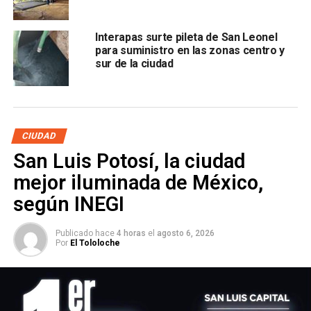
quienes hicieron el levantamiento del cuerpo para
trasladarlo al
Semele
.
Interapas surte pileta de San Leonel
para suministro en las zonas centro y
También lee:
De dos balazos, asesinaron a un hombre en
sur de la ciudad
Rancho La Libertad
ARTÍCULOS RELACIONADOS:
BALEAN
BENIGNO ARRIAGA
JARDÍNES DEL ESTADIO
SLP
CIUDAD
SIGUIENTE
San Luis Potosí, la ciudad
Coronavirus FACTS, una iniciativa que busca
mejor iluminada de México,
combatir la desinformación
según INEGI
NO TE PIERDAS
Hay 26 mil 025 casos de coronavirus en México
Publicado hace
4 horas
el
agosto 6, 2026
Por
El Tololoche