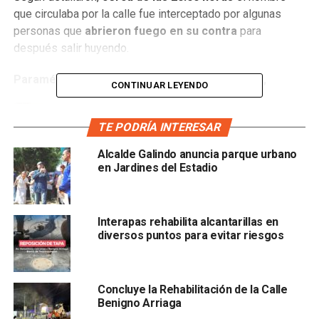
que circulaba por la calle fue interceptado por algunas
personas que
abrieron fuego en su contra
para
después salir huyendo.
Paramédicos de l a Cruz Roja arribaron al sitio,
CONTINUAR LEYENDO
TE PODRÍA INTERESAR
Alcalde Galindo anuncia parque urbano
sin embargo al revisar a la víctima se percataron de que
en Jardines del Estadio
había perdido la vida a causa de las lesiones causadas
por el arma.
Interapas rehabilita alcantarillas en
diversos puntos para evitar riesgos
Al lugar también arribaron elementos de la
Policía
Concluye la Rehabilitación de la Calle
Metropolitana
quienes acordonaron el área para iniciar
Benigno Arriaga
con las indagatorias, además de
Servicios Periciales