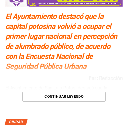
El Ayuntamiento destacó que la
capital potosina volvió a ocupar el
primer lugar nacional en percepción
de alumbrado público, de acuerdo
con la Encuesta Nacional de
Seguridad Pública Urbana
Por: Redacción
El Ayuntamiento de San Luis Potosí destacó que
la
capital potosina se mantiene como la ciudad con la
CONTINUAR LEYENDO
mejor percepción de alumbrado público del país
, de
acuerdo con los resultados de
la Encuesta Nacional de
Seguridad Pública Urbana (ENSU) elaborada por el
Instituto Nacional de Estadística y Geografía (INEGI).
CIUDAD