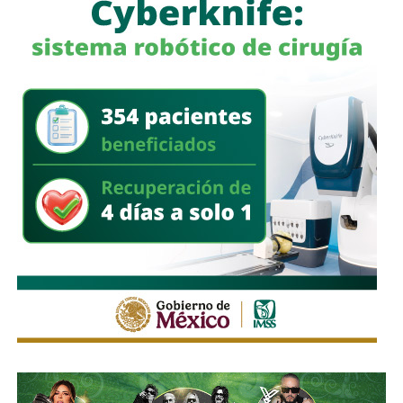
adultos mayores, empleos de medio tiempo, capacitación
y atención psicológica permanente.
La organización afirmó que
continuará impulsando
la
creación de mecanismos institucionales concretos que
permitan
reconocer y sostener
el trabajo de cuidados
en
San Luis Potosí.