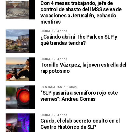
Con 4 meses trabajando, jefa de
control de abasto del IMSS se va de
vacaciones a Jerusalén, echando
mentiras
CIUDAD
4 años
¿Cuándo abrirá The Park en SLP y
qué tiendas tendrá?
CIUDAD
4 años
Tornillo Vázquez, la joven estrella del
rap potosino
DESTACADAS
5 años
“SLP pasaría a semáforo rojo este
viernes”: Andreu Comas
CIUDAD
4 años
Crudo, el club secreto oculto en el
Centro Histórico de SLP