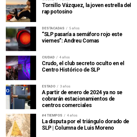
Tornillo Vázquez, la joven estrella del
rap potosino
DESTACADAS
5 años
“SLP pasaría a semáforo rojo este
viernes”: Andreu Comas
CIUDAD
4 años
Crudo, el club secreto oculto en el
Centro Histórico de SLP
ESTADO
3 años
A partir de enero de 2024 ya no se
cobrarán estacionamientos de
centros comerciales
#4 TIEMPOS
4 años
La disputa por el triángulo dorado de
SLP | Columna de Luis Moreno