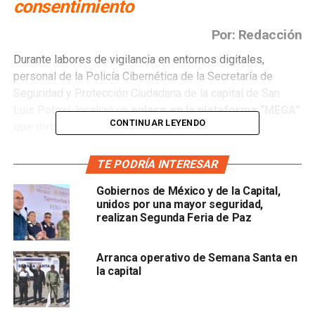
consentimiento
Por: Redacción
Durante labores de vigilancia en entornos digitales,
personal de la Policía Cibernética de la Secretaría de
Seguridad y Protección Ciudadana de la capital de San
Luis Potosí, localizó un
enlace en la plataforma “MEGA”
CONTINUAR LEYENDO
que dirigía a una carpeta con contenido sexual
explícito donde dicho material era compartido sin
autorización.
TE PODRÍA INTERESAR
Gobiernos de México y de la Capital,
El archivo digital contenía
cerca de 10 mil elementos
unidos por una mayor seguridad,
multimedia
—entre imágenes y videos— y ocupaba un
realizan Segunda Feria de Paz
espacio de
6.05 gigabytes
. Además del contenido
gráfico,
se encontraron datos personales y enlaces a
Arranca operativo de Semana Santa en
redes sociales de varias mujeres
, quienes podrían
la capital
haber sido víctimas de una posible vulneración a su
privacidad.