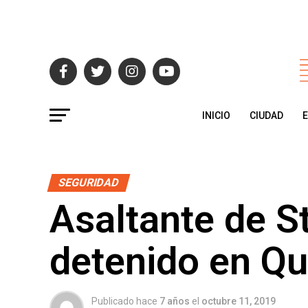
INICIO
CIUDAD
SEGURIDAD
Asaltante de S
detenido en Qu
Publicado hace
7 años
el
octubre 11, 2019