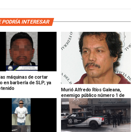
 PODRÍA INTERESAR
las máquinas de cortar
o en barbería de SLP; ya
etenido
Murió Alfredo Ríos Galeana,
enemigo público número 1 de
México en los 80