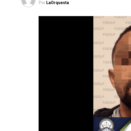
Por
LaOrquesta