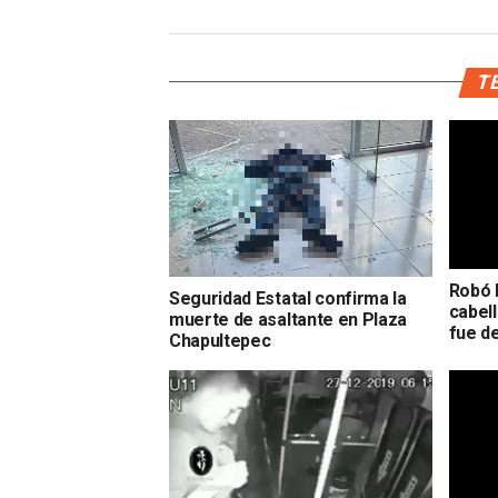
TE
Robó 
Seguridad Estatal confirma la
cabell
muerte de asaltante en Plaza
fue d
Chapultepec