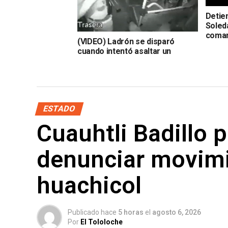
Detie
Soleda
coma
(VIDEO) Ladrón se disparó
cuando intentó asaltar un
autobús en Jalisco
ESTADO
Cuauhtli Badillo p
denunciar movimi
huachicol
Publicado hace
5 horas
el
agosto 6, 2026
Por
El Tololoche