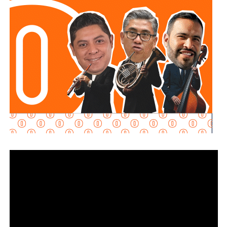
regula la inteligencia artificial y, especialmente, cómo
define y sanciona el “uso indebido” de esta tecnología en
contextos de comunicación pública.
La decisión legislativa es más apertura que cierre. El
Congreso enfatizó que la derogación “no limita la potestad
del Congreso del Estado para continuar el análisis y, en su
caso, desarrollar un marco jurídico integral en materia de
inteligencia artificial”. Con la eliminación de estas tres
normas, la legislatura abre espacio para una nueva
regulación “sustentada en parámetros de control de
regularidad constitucional”, es decir, con especial cuidado
en que cualquier restricción a la tecnología no contravenga
derechos constitucionales.