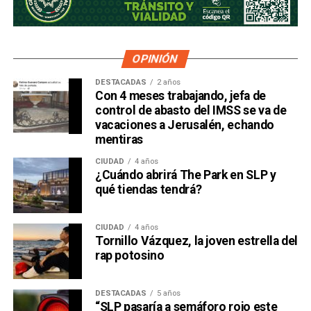
OPINIÓN
DESTACADAS
2 años
Con 4 meses trabajando, jefa de
control de abasto del IMSS se va de
vacaciones a Jerusalén, echando
mentiras
CIUDAD
4 años
¿Cuándo abrirá The Park en SLP y
qué tiendas tendrá?
CIUDAD
4 años
Tornillo Vázquez, la joven estrella del
rap potosino
DESTACADAS
5 años
“SLP pasaría a semáforo rojo este