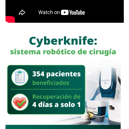
Para construir ese marco, el Congreso propiciará
“mecanismos de deliberación plural, abierta, técnica y
participativa” que incluyan a instituciones académicas,
especialistas, organismos públicos, organizaciones de la
sociedad civil y sectores productivos. Este enfoque
sugiere que la legislatura busca escuchar más allá de su
propio hemiciclo antes de escribir nuevas normas.
La próxima sesión de la
Diputación Permanente
está
programada para el viernes 7 de agosto de 2026 a las
9:00 horas.
También lee:
Se abre nueva ruta para el análisis sobre uso
y regulación de inteligencia artificial