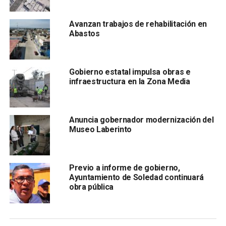
De esta manera, se obliga a la
SEDUVOP
a transferir
expedientes e información al INREVIS al avalarse una
Avanzan trabajos de rehabilitación en
reforma técnica y de armonización normativa, que no
Abastos
modifica el contenido sustantivo del decreto original, pero
corrige la autoridad competente para permitir la conclusión
efectiva de los procesos y evitar vicios legales, informó
Gobierno estatal impulsa obras e
el presidente de la Comisión, diputado Héctor Serrano
infraestructura en la Zona Media
Cortés.
Anuncia gobernador modernización del
Museo Laberinto
Previo a informe de gobierno,
Ayuntamiento de Soledad continuará
obra pública
Se mantienen intactos: la superficie, lotificación, registro y
elementos técnicos del decreto original; se incorporan