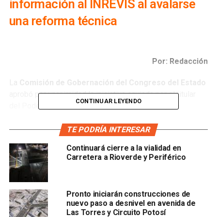
información al INREVIS al avalarse
una reforma técnica
Por: Redacción
La
Comisión de Gobernación del Congreso del Estado
aprobó por unanimidad la iniciativa enviada por el titular
CONTINUAR LEYENDO
del Poder Ejecutivo Ricardo Gallardo Cardona, para
sustituir a la
Secretaría de Desarrollo Urbano, Vivienda
y Obras Públicas (SEDUVOP)
por el Instituto de
TE PODRÍA INTERESAR
Regularización y Vivienda Social del Estado (INREVIS)
Continuará cierre a la vialidad en
como autoridad encargada de ejecutar el Decreto
Carretera a Rioverde y Periférico
Legislativo No. 410 de 2005, para dar certeza jurídica a
lotes de personas de escasos recursos en Matehuala.
Pronto iniciarán construcciones de
nuevo paso a desnivel en avenida de
Las Torres y Circuito Potosí