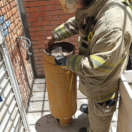
desfogue ordenado del agua de lluvia, así mismo, en
la colonia Valle de San Isidro, a un costado de la
Unidad Administrativa Municipal, se construyeron dos
rejillas pluviales y
se conectó la línea de drenaje para acabar con
encharcamientos en temporada de lluvias, que afectaba la
movilidad de personas y automóviles en la zona.
Explicó que en la zon
a aledaña a la Unidad
Administrativa Municipal, en las calles San José y San
Juan
, se encuentran puntos bajos, lo que facilitaba la