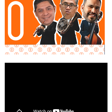
El funcionario señaló que, una vez concluido el
procedimiento,
el tanque es devuelto a su propietario
para que pueda acudir con la empresa distribuidora y
solicitar su reemplazo por un cilindro en óptimas
condiciones
, además de la reposición del combustible; para tal
propósito, se han sostenido acercamientos con las
compañías proveedoras para fortalecer este mecanismo
de atención en beneficio de las y los usuarios.
Finalmente, Protección Civil exhortó a la ciudadanía a