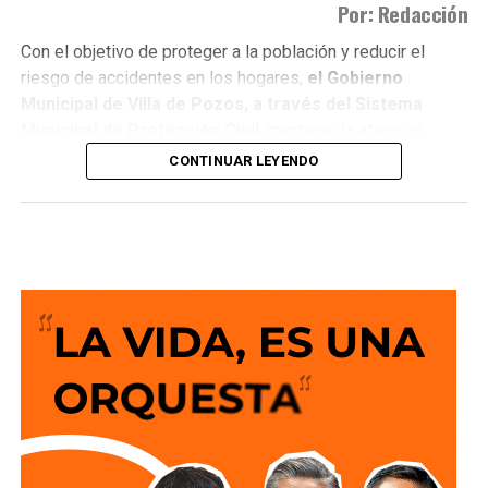
Por: Redacción
Con el objetivo de proteger a la población y reducir el
riesgo de accidentes en los hogares,
el Gobierno
Municipal de Villa de Pozos, a través del Sistema
Municipal de Protección Civil
, mantiene la atención
permanente a
reportes por fugas de ga
s, un servicio
CONTINUAR LEYENDO
que registra entre tres y cuatro intervenciones diarias en
distintos sectores del municipio.
El director de Protección Civil,
Miguel Ángel Llanas
Texon,
informó que
la dependencia brinda alrededor de
60 servicios al mes relacionados con fugas de gas.
Al
recibir un reporte, personal operativo y voluntario
debidamente capacitado acude al domicilio
para
controlar la situación mediante el retiro del cilindro
dañado y la liberación segura del gas
, con el fin de
eliminar cualquier ri esgo para las familias.