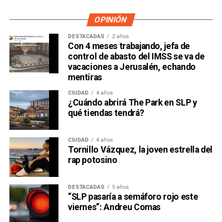
OPINIÓN
DESTACADAS
2 años
Con 4 meses trabajando, jefa de
control de abasto del IMSS se va de
vacaciones a Jerusalén, echando
mentiras
CIUDAD
4 años
¿Cuándo abrirá The Park en SLP y
qué tiendas tendrá?
CIUDAD
4 años
Tornillo Vázquez, la joven estrella del
rap potosino
DESTACADAS
5 años
“SLP pasaría a semáforo rojo este
viernes”: Andreu Comas