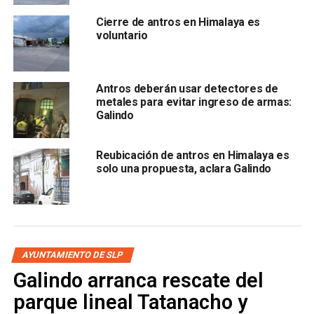
Cierre de antros en Himalaya es
“Nosotros hemos mantenido nuestra postura de que se
voluntario
sigan reactivando los corredores comerciales, en lugar de
aglutinar a 10 mil o hasta 25 mil personas por fin de
semana en una sola zona. Eso implicaría riesgos de
Antros deberán usar detectores de
movilidad, accidentes y consumo de alcohol sin regulación
metales para evitar ingreso de armas:
adecuada”, advirtió.
Galindo
Pinto reconoció que la convocatoria del alcalde es una
Reubicación de antros en Himalaya es
oportunidad para
retomar una propuesta más amplia:
solo una propuesta, aclara Galindo
una reforma estructural de la Ley de Alcoholes
, que
permita adaptar los horarios y reglas según el tipo de
establecimiento, en lugar de imponer una solución
homogénea para todos.
AYUNTAMIENTO DE SLP
Galindo arranca rescate del
parque lineal Tatanacho y