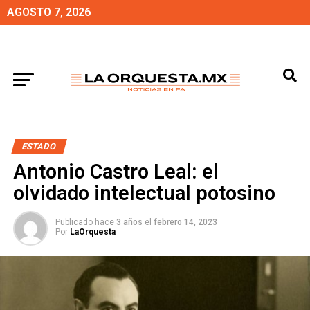
AGOSTO 7, 2026
ESTADO
Antonio Castro Leal: el
olvidado intelectual potosino
Publicado hace
3 años
el
febrero 14, 2023
Por
LaOrquesta