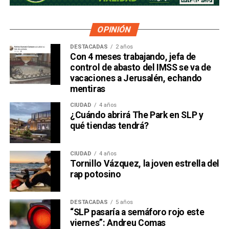
OPINIÓN
DESTACADAS
2 años
Con 4 meses trabajando, jefa de
control de abasto del IMSS se va de
vacaciones a Jerusalén, echando
mentiras
CIUDAD
4 años
¿Cuándo abrirá The Park en SLP y
qué tiendas tendrá?
CIUDAD
4 años
Tornillo Vázquez, la joven estrella del
rap potosino
DESTACADAS
5 años
“SLP pasaría a semáforo rojo este
viernes”: Andreu Comas