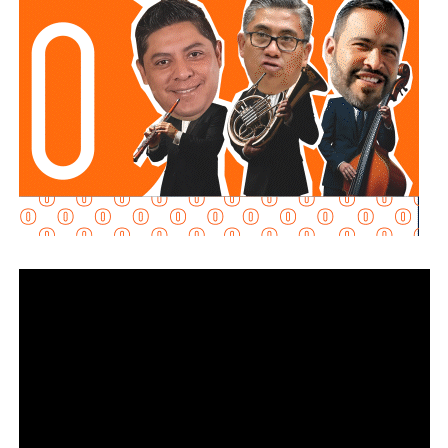
Al momento de la entrevista, la fiscal no había tenido
contacto con
Juan Antonio Villa Gutiérrez
, comisario de la
Secretaría de Seguridad Pública y
Protección Ciudadana Municipal (SSPC)
, ni con el
alcalde Enrique Galindo Ceballos
, sobre este caso.
La titular de la
FGESLP
sostuvo que el escrutinio sobre la
actuación policial es de interés público. “A todo el mundo
nos conviene saber qué está haciendo nuestro policía”,
afirmó.