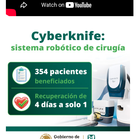
García Cázares
llamó a la ciudadanía a denunciar
cualquier conducta irregular y aclaró que el llamado no se
limita a la corporación municipal, sino que abarca a todas
las policías que operan en el estado. Habló de una
“apertura total” de la dependencia para recibir esas
denuncias.
También lee:
Guardia Civil detiene a cuatro presuntos
delincuentes y asegura armas durante operativos en SLP