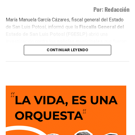
Por: Redacción
María Manuela García Cázares, fiscal general del Estado
de San Luis Potosí, informó que la
Fiscalía General del
Estado de San Luis Potosí (FGESLP)
abrió una
investigación contra los
policías municipales
que fueron
captados en cámara en un sitio que las autoridades tienen
CONTINUAR LEYENDO
identificado como
punto de venta de drogas
.
La indagatoria arrancó sin que mediara denuncia
ciudadana. “Por las redes es un acto que se puede hacer
de oficio y nosotros lo estamos haciendo”, dijo la fiscal al
ser cuestionada sobre el caso.
García Cázares
planteó que el eje de la revisión será
determinar la conducta de los elementos en ese punto:
qué acción realizaban y por qué se detuvieron ahí.
Adelantó que el resultado de las diligencias definirá si
hubo alguna irregularidad.