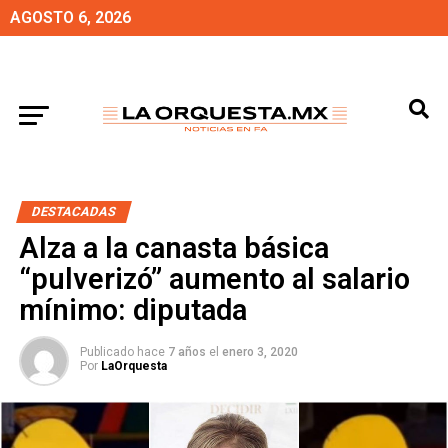
AGOSTO 6, 2026
DESTACADAS
Alza a la canasta básica
“pulverizó” aumento al salario
mínimo: diputada
Publicado hace
7 años
el
enero 3, 2020
Por
LaOrquesta