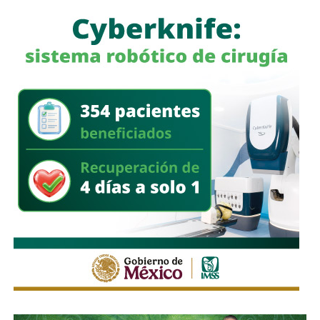
a quienes se les ha explicado el proceso de
regularización.
Asimismo, sostuvo que el incumplimiento de
la empresa
deja a los propios conductores en una situación de
vulnerabilidad,
al no contar con las condiciones legales
previstas por la normativa estatal.
“Es la empresa la que no cumple con lo que las leyes
locales establecen y eso deja a los operadores en estado
de indefensión”, señaló.
Respecto a la llegada de nuevas plataformas digitales al
estado
, Martínez Acosta consideró que la
competencia representa una oportunidad para
mejorar la calidad del servicio de transporte.
“Hoy el gremio del taxismo entiende que la competencia