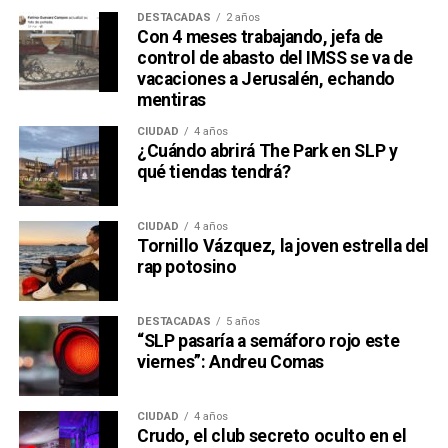
DESTACADAS
2 años
Con 4 meses trabajando, jefa de
control de abasto del IMSS se va de
vacaciones a Jerusalén, echando
mentiras
CIUDAD
4 años
¿Cuándo abrirá The Park en SLP y
qué tiendas tendrá?
CIUDAD
4 años
Tornillo Vázquez, la joven estrella del
rap potosino
DESTACADAS
5 años
“SLP pasaría a semáforo rojo este
viernes”: Andreu Comas
CIUDAD
4 años
Crudo, el club secreto oculto en el