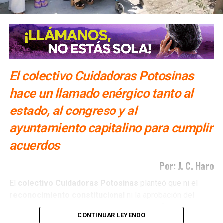
fuga de amoniaco
El colectivo Cuidadoras Potosinas
hace un llamado enérgico tanto al
estado, al congreso y al
ayuntamiento capitalino para cumplir
acuerdos
Por: J. C. Haro
El
colectivo Cuidadoras Potosinas
planteó que ni el
reconocimiento
constitucional
ni la aprobación del
Cabildo
de la capital
potosina
han sido suficientes para
CONTINUAR LEYENDO
que estos avances se traduzcan en
políticas públicas