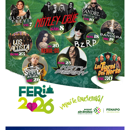
es buena. Ellos estarán tratando de mejorar y brindar un
mejor servicio, mientras que la ciudadanía podrá elegir la
opción que considere más conveniente”, comentó.
La titular de la SCT reiteró que, mientras Uber no complete
el procedimiento administrativo y cumpla con las
obligaciones previstas en la ley, la plataforma no podrá
prestar el servicio de transporte en San Luis Potosí.
También lee:
Ya es oficial: MiTaxi será la plataforma oficial
de transporte de la Fenapo 2026