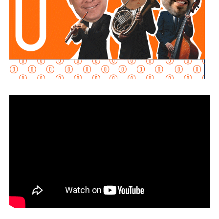
Martínez Acosta señaló que
la dependencia mantiene
disposición para que Uber complete el procedimiento
y pueda operar conforme a la ley, por lo que descartó que
exista una postura de persecución hacia la empresa.
“No es un tema de persecución ni de cacería. Al contrario,
buscamos que ellos mismos nos ayuden a que la
empresa cumpla con la legalidad y con todo lo que
establecen las leyes locales”, afirmó.
La secretaria agregó qu
e incluso han sostenido
reuniones con algunos operadores interesados en
prestar el servicio mediante la plataforma,
También lee:
Medio tiempo: Amor en tiempos de
Geopolítica y futbol | Reflexión de J.C. Haro