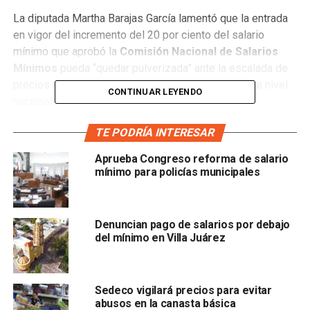
La diputada Martha Barajas García lamentó que la entrada
en vigor del incremento del 20 por ciento del salario
mínimo que aprobó la
Comisión Nacional de Salarios
Mínimos
pueda “quedar pulverizada” ante la escalada de
precios que se inició a partir del primero de enero a nivel
CONTINUAR LEYENDO
nacional.
Opinó que de mantenerse la tendencia de aumentos en los
TE PODRÍA INTERESAR
precios de los productos básicos se corre el riesgo que
Aprueba Congreso reforma de salario
el consumo de huevo y carne se conviertan en un
mínimo para policías municipales
verdadero lujo, no sólo para la clase trabajadora, sino para
la población en general.
Denuncian pago de salarios por debajo
“Estábamos muy contentos con el aumento al salario
del mínimo en Villa Juárez
mínimo del 20 por ciento, sin embargo
al parecer esta
felicidad le duro muy poco a los mexicanos ante la
escalada de precios en la canasta básica
, además de
Sedeco vigilará precios para evitar
que se prevé un posible ajuste a los precios de la
abusos en la canasta básica