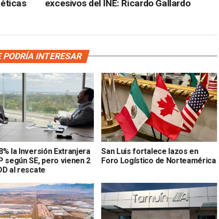
éticas
excesivos del INE: Ricardo Gallardo
 PODRÍA INTERESAR
% la Inversión Extranjera
San Luis fortalece lazos en
P según SE, pero vienen 2
Foro Logístico de Norteamérica
DD al rescate