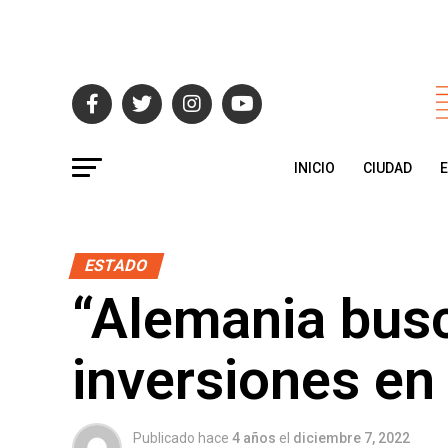
INICIO
CIUDAD
ESTADO
“Alemania busc
inversiones en
Publicado hace
4 años
el
diciembre 7, 2022