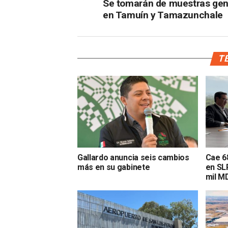
Se tomarán de muestras gen
en Tamuín y Tamazunchale
TE
Gallardo anuncia seis cambios
Cae 68
más en su gabinete
en SL
mil M