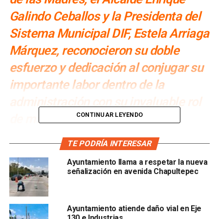
Galindo Ceballos y la Presidenta del
Sistema Municipal DIF, Estela Arriaga
Márquez, reconocieron su doble
esfuerzo y dedicación al conjugar su
importante labor dentro de la
administración con su invaluable rol
CONTINUAR LEYENDO
de madres de familia
Por: Redacción
TE PODRÍA INTERESAR
“Ustedes son parte
fundamental
del servicio público
Ayuntamiento llama a respetar la nueva
municipal y también del núcleo de sus
hogares y
señalización en avenida Chapultepec
familias
; por eso hoy reconocemos su
entrega y
compromiso
como madres y trabajadoras”, expresó el
alcalde de San Luis Potosí,
Enrique Galindo Ceballos
,
Ayuntamiento atiende daño vial en Eje
durante el festejo organizado en honor a más de
mil 700
130 e Industrias