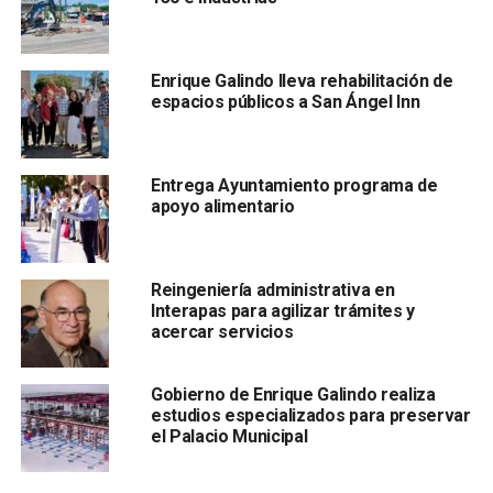
madres trabajadoras
del Gobierno de la Capital.
Acompañado por la
presidenta del DIF Municipal, Estela
Enrique Galindo lleva rehabilitación de
Arriaga Márquez,
el alcalde destacó el esfuerzo, la
espacios públicos a San Ángel Inn
dedicación y la responsabilidad que
diariamente
Entrega Ayuntamiento programa de
apoyo alimentario
Reingeniería administrativa en
Interapas para agilizar trámites y
acercar servicios
desempeñan las mujeres tanto en sus hogares como en
las distintas áreas de la
administración pública
municipal.
Gobierno de Enrique Galindo realiza
estudios especializados para preservar
Durante la celebración, autoridades municipales
el Palacio Municipal
convivieron con las asistentes
y reiteraron el
reconocimiento al papel
fundamental
que desempeñan