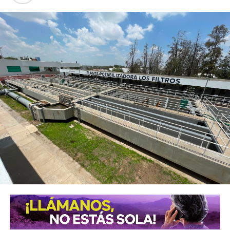
buscan fortalecer sus conocimientos, con talleres de
capacitación en áreas como belleza, costura, bisutería,
carpintería, herrería, electricidad, computación, danza y
actividades deportivas, que les permitan incorporarse al
mercado laboral, emprender un negocio propio o
perfeccionar conocimientos que ya poseen.
El alcalde señaló que el objetivo es que los soledenses
encuentren en este
Centro
un lugar donde puedan
prepararse, perfeccionar sus habilidades y abrir nuevas
oportunidades para salir adelante. “Aquí generamos áreas
de oportunidad para que la gente pueda aprender un oficio,
conseguir un empleo o iniciar su propio negocio, en un
espacio digno, moderno y equipado con herramientas,
maquinaria y tecnología de primer nivel, con áreas amplias
diseñadas específicamente para cada actividad, donde