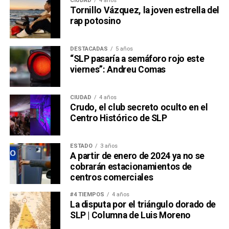
CIUDAD
4 años
Tornillo Vázquez, la joven estrella del
rap potosino
DESTACADAS
5 años
“SLP pasaría a semáforo rojo este
viernes”: Andreu Comas
CIUDAD
4 años
Crudo, el club secreto oculto en el
Centro Histórico de SLP
ESTADO
3 años
A partir de enero de 2024 ya no se
cobrarán estacionamientos de
centros comerciales
#4 TIEMPOS
4 años
La disputa por el triángulo dorado de
SLP | Columna de Luis Moreno