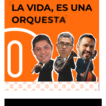
ofrecer un servicio más confiable para miles de familias.
La semana pasada concluyeron los trabajos de
mantenimiento y restauración en los módulos donde se
lleva a cabo el proceso de potabilización del agua, para
continuar con la limpieza y mantenimiento integral de las
instalaciones de la planta.
La siguiente etapa contempla el equipamiento de los
tanques de floculación y sedimentación, donde las
partículas e impurezas que contiene el agua se agrupan y
posteriormente se depositan en el fondo, permitiendo
separar el agua más clara para que continúe con las
etapas de filtración y desinfección antes de su
distribución.