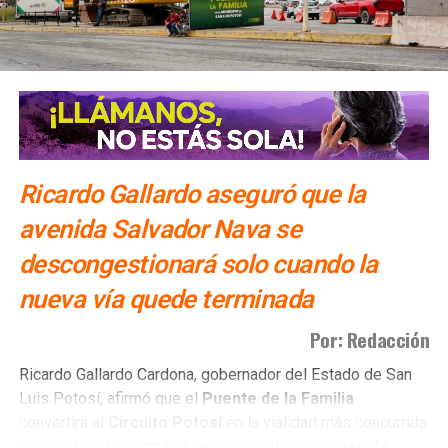
Ricardo Gallardo aseguró que la
avenida Salvador Nava se
descongestionará solo cuando la
nueva vía quede terminada
Por: Redacción
El colectivo además sostiene que la lucha por el
sistema
Ricardo Gallardo Cardona, gobernador del Estado de San
de cuidados
no beneficia únicamente a su organización,
Luis Potosí, afirmó que el
Puente de la Familia
sino a
todas las personas que realizan labores de
convertirá al
Circuito Potosí
en la vialidad más concurrida
cuidado
en el estado,
incluidas madres, hijas
de la entidad y permitirá descongestionar la
avenida