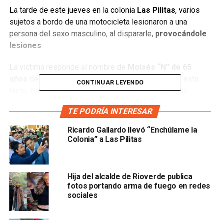
La tarde de este jueves en la colonia
Las Pilitas
, varios
sujetos a bordo de una motocicleta lesionaron a una
persona del sexo masculino, al dispararle,
provocándole
lesiones
.
La victima responde al nombre de
Moisés “N” de 65
años
de edad y de acuerdo con el reporte emitido esta
CONTINUAR LEYENDO
tarde, todo sucedió cuando el afectado manejaba su
camioneta marca Chevrolet color guinda y a la altura de las
TE PODRÍA INTERESAR
calles de
Leverrier y Avenida Salk
notó que dos
hombres en una motocicleta tipo cross, le dieron alcance.
Ricardo Gallardo llevó “Enchúlame la
Colonia” a Las Pilitas
En el momento uno de los sujetos el cual portaba arma de
fuego realizó
varios disparos
Hija del alcalde de Rioverde publica
fotos portando arma de fuego en redes
sociales