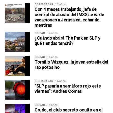
DESTACADAS
2 años
Con 4 meses trabajando, jefa de
control de abasto del IMSS se va de
vacaciones a Jerusalén, echando
mentiras
CIUDAD
4 años
¿Cuándo abrirá The Park en SLP y
qué tiendas tendrá?
CIUDAD
4 años
Tornillo Vázquez, la joven estrella del
rap potosino
DESTACADAS
5 años
“SLP pasaría a semáforo rojo este
viernes”: Andreu Comas
CIUDAD
4 años
Crudo, el club secreto oculto en el