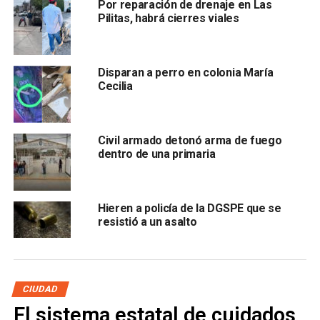
Por reparación de drenaje en Las
Pilitas, habrá cierres viales
, logrando lesionarlo en la pantorrilla izquierda, por instinto
logro cubrirse del ataque
, o en caso contrario hubiera
Disparan a perro en colonia María
sido un final fatal.
Cecilia
Policías municipales fueron los primeros en atender el
llamado, dándose cuenta que la camioneta presentaba
Civil armado detonó arma de fuego
varios disparos
en la carrocería.
dentro de una primaria
Paramedicos de la Cruz Roja
atendieron al herido, en lo
que los servicios periciales acudieron a revisar la zona del
Hieren a policía de la DGSPE que se
delito, recogiendo los casquillos percutidos.
resistió a un asalto
Con información de La Roja
ARTÍCULOS RELACIONADOS:
ARMA DE FUEGO
HERIDO
CIUDAD
LAS PILITAS
El sistema estatal de cuidados,