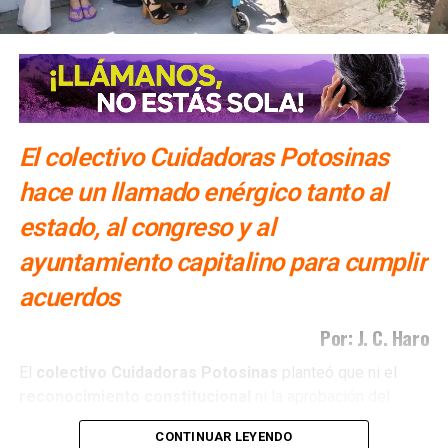
El colectivo Cuidadoras Potosinas
hace un llamado enérgico tanto al
estado, al congreso y al
ayuntamiento capitalino para cumplir
acuerdos
Por: J. C. Haro
El
colectivo Cuidadoras Potosinas
planteó que ni el
reconocimiento
constitucional
ni la aprobación del
Cabildo
de la capital
potosina
han sido suficientes para
CONTINUAR LEYENDO
que estos avances se traduzcan en
políticas públicas