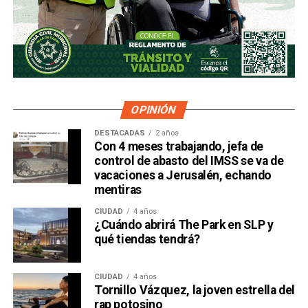
OPINIÓN
DESTACADAS
2 años
Con 4 meses trabajando, jefa de
control de abasto del IMSS se va de
vacaciones a Jerusalén, echando
mentiras
CIUDAD
4 años
¿Cuándo abrirá The Park en SLP y
qué tiendas tendrá?
CIUDAD
4 años
Tornillo Vázquez, la joven estrella del
rap potosino