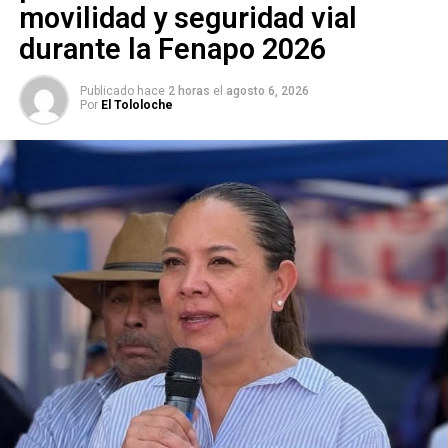
movilidad y seguridad vial
durante la Fenapo 2026
Publicado hace
2 horas
el
agosto 6, 2026
Por
El Tololoche
El líder perredista afirmó que “no bastaron seis meses
para que la administración del Interapas que encabeza
Xavier Nava Palacios
prácticamente dejó en quiebra a
este organismo, además de ser un acto de
irresponsabilidad nosotros lo calificamos de ‘berrinche’
porque al no lograr sus objetivos políticos y económicos
por el rechazo ciudadano y del Congreso del Estado al
aumento a la tarifa del agua en un 40 por ciento, está
dejando a la deriva y en el abandono al Interapas”.
Aseguró que Nava estaría buscando que el gobierno
estatal o el federal “rescaten un compromiso que él no
quiere asumir y que tendría que haberse pagado, primero
con las cuotas bimestrales de los consumidores, por lo