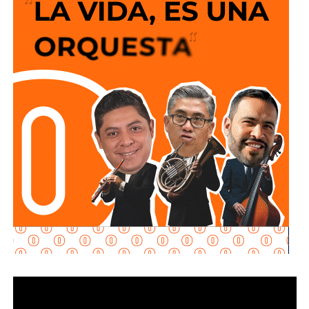
social “Lavanderías Gratuitas”, el mandatario estatal
manifestó el interés de que Soledad fuera de los primeros
municipios beneficiados, por lo que se expresó la
disposición del Ayuntamiento para colaborar en la
consolidación de este proyecto, el cual ahora comienza a
materializarse en un espacio del Sistema Municipal para
el Desarrollo Integral de la Familia (DIF) destinado al
bienestar de las familias.
“Esta lavandería representa un apoyo real para la economía
de las familias, porque les permitirá ahorrar tiempo y
dinero; en Soledad seguimos gestionando y trabajando de