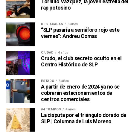
Tornillo Vázquez, la joven estrella del
rap potosino
DESTACADAS
5 años
“SLP pasaría a semáforo rojo este
viernes”: Andreu Comas
CIUDAD
4 años
Crudo, el club secreto oculto en el
Centro Histórico de SLP
ESTADO
3 años
A partir de enero de 2024 ya no se
cobrarán estacionamientos de
centros comerciales
#4 TIEMPOS
4 años
La disputa por el triángulo dorado de
SLP | Columna de Luis Moreno