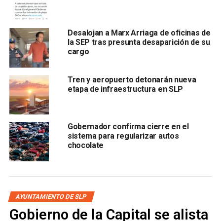
problema más doloroso que vive el país: el de las
víctimas. “Un proceso que incluya verdad, justicia,
búsqueda y reparación”.
Desalojan a Marx Arriaga de oficinas de
la SEP tras presunta desaparición de su
cargo
En seguida, rechazaron categóricamente
“cualquier
retroceso en materia de libertades y respeto a los
derechos humanos”.
Tren y aeropuerto detonarán nueva
etapa de infraestructura en SLP
“Deseamos, como miles de ciudadanos y ciudadanas, un
debate abierto, plural, diverso, informado, sin prejuicios y
sin pretensiones de superioridad moral, en los medios de
Gobernador confirma cierre en el
comunicación y en las plataformas digitales”.
sistema para regularizar autos
chocolate
Agregan los “galileos” que lucharán por la defensa de la
división de poderes, el respeto al federalismo y la plena
autonomía de órganos constitucionales autónomos, como
mecanismos y conquistas ciudadanas en favor de la
AYUNTAMIENTO DE SLP
democracia.
Gobierno de la Capital se alista