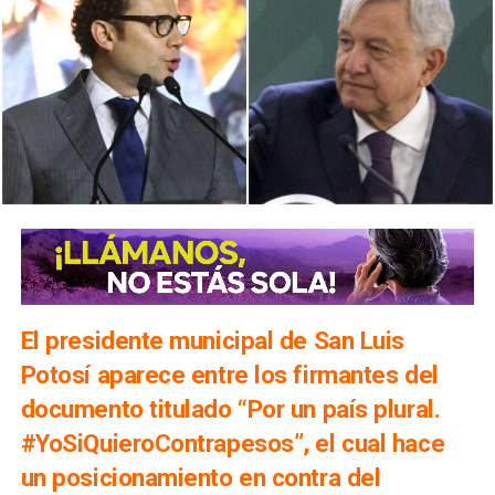
El presidente municipal de San Luis
Potosí aparece entre los firmantes del
documento titulado “Por un país plural.
#YoSiQuieroContrapesos”, el cual hace
un posicionamiento en contra del