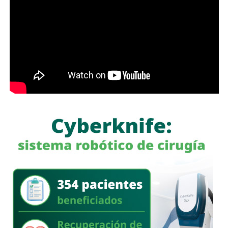
la mano con el Gobierno del Estado para que los
programas sociales lleguen primero a quienes más lo
necesitan”, expresó el edil soledense.
El programa estatal contempla brindar de manera gratuita
el servicio de lavado de ropa con equipo especializado e
insumos incluidos, lo que beneficiará principalmente a
madres y padres de familia, personas adultas mayores y
sectores vulnerables, fortaleciendo la cercanía del
gobierno con la ciudadanía y ampliando los servicios
comunitarios en favor del bienestar social.