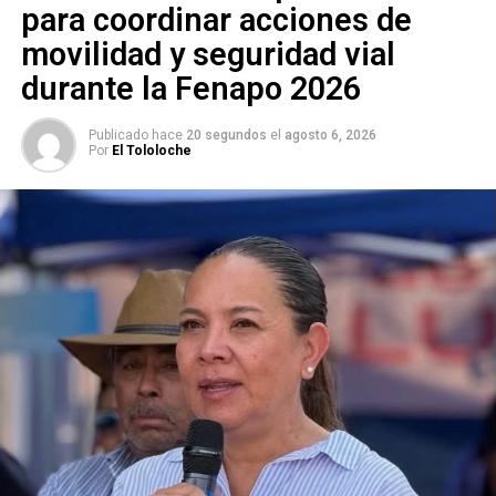
para coordinar acciones de
movilidad y seguridad vial
durante la Fenapo 2026
Publicado hace
20 segundos
el
agosto 6, 2026
Por
El Tololoche
Por último, se dicen preocupados de que frente al mínimo
disenso con el actual régimen sobrevenga una escalada
de descalificaciones, linchamientos y persecución. “Por
ello, desde ahora expresamos que trabajaremos para
convocar a otros y a otras a participar y deliberar
críticamente en una discusión nacional sobre el rumbo de
nuestra democracia, del Estado y del país mismo”.
Además de Nava Palacios, entre los firmantes se
encuentran
los panistas Javier Corral, Gustavo Madero y
Xóchitl Gálvez; el expresidente del PRD, Agustín Basave,
Guadalupe Acosta Naranjo, Fernando Belaunzarán, Emilio