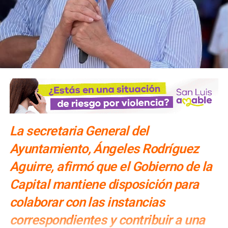
Álvarez Icaza, Cecilia Soto, Ricardo Pascoe Pierce, Luis
Donaldo Colosio Riojas, entre otros.
Comunicado.
#YoSiQuieroContr
pic.twitter.com/T19zTq0H9I
La secretaria General del
— Iniciativa Galileos
Ayuntamiento, Ángeles Rodríguez
(@Galileos_)
24 de febrero
Aguirre, afirmó que el Gobierno de la
de 2019
Capital mantiene disposición para
colaborar con las instancias
correspondientes y contribuir a una