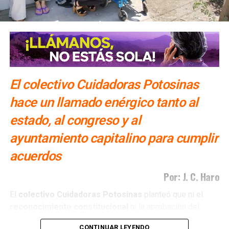
SLP es un ejemplo de reconocimiento en los
derechos LGBTTTIQAP+: Irazamy Portillo
El colectivo Cuidadoras Potosinas
hace un llamado enérgico tanto al
estado, al congreso y al
ayuntamiento capitalino para cumplir
acuerdos
Por: J. C. Haro
El
colectivo Cuidadoras Potosinas
planteó que ni el
reconocimiento
constitucional
ni la aprobación del
Cabildo
de la capital
potosina
han sido suficientes para
CONTINUAR LEYENDO