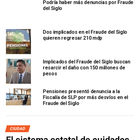
Podría haber más denuncias por Fraude
repare ese daño o ese quebranto financiero a la
del Siglo
Dirección de Pensiones”.
El funcionario estatal apuntó que Luis Arturo Coronado
Dos implicados en el Fraude del Siglo
Puente, director general de Pensiones de San Luis Potosí,
quieren regresar 210 mdp
viajó fuera del país para llevar a cabo una
investigación sobre las inversiones “patito”
encontradas en países como Mónaco, Suiza y
Implicados del Fraude del Siglo buscan
Estados Unidos, realizadas desde esta dependencia.
resarcir el daño con 150 millones de
pesos
Pensiones presentó denuncia a la
Fiscalía de SLP por más desvíos en el
Fraude del Siglo
CIUDAD
“Hay otras cosas que nos orientan a tener evidencia a que
en algunos momentos se hicieron inversiones fuera del