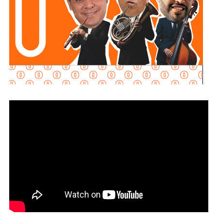
Martínez Acosta señaló que
la dependencia mantiene
disposición para que Uber complete el procedimiento
y pueda operar conforme a la ley, por lo que descartó que
exista una postura de persecución hacia la empresa.
“No es un tema de persecución ni de cacería. Al contrario,
buscamos que ellos mismos nos ayuden a que la
empresa cumpla con la legalidad y con todo lo que
establecen las leyes locales”, afirmó.
La secretaria agregó qu
e incluso han sostenido
reuniones con algunos operadores interesados en
prestar el servicio mediante la plataforma,
También lee:
Medio tiempo: Amor en tiempos de
Geopolítica y futbol | Reflexión de J.C. Haro