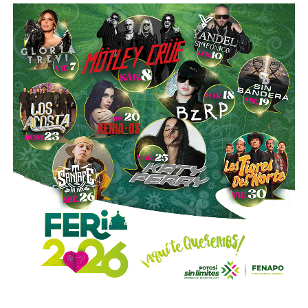
“Hoy el gremio del taxismo entiende que la competencia
es buena. Ellos estarán tratando de mejorar y brindar un
mejor servicio, mientras que la ciudadanía podrá elegir la
opción que considere más conveniente”, comentó.
La titular de la SCT reiteró que, mientras Uber no complete
el procedimiento administrativo y cumpla con las
obligaciones previstas en la ley, la plataforma no podrá
prestar el servicio de transporte en San Luis Potosí.
También lee:
Ya es oficial: MiTaxi será la plataforma oficial
de transporte de la Fenapo 2026