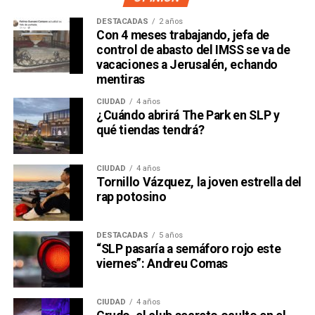
DESTACADAS
2 años
Con 4 meses trabajando, jefa de
control de abasto del IMSS se va de
vacaciones a Jerusalén, echando
mentiras
CIUDAD
4 años
¿Cuándo abrirá The Park en SLP y
qué tiendas tendrá?
CIUDAD
4 años
Tornillo Vázquez, la joven estrella del
rap potosino
DESTACADAS
5 años
“SLP pasaría a semáforo rojo este
viernes”: Andreu Comas
CIUDAD
4 años