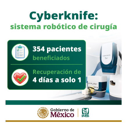
a quienes se les ha explicado el proceso de
regularización.
Asimismo, sostuvo que el incumplimiento de
la empresa
deja a los propios conductores en una situación de
vulnerabilidad,
al no contar con las condiciones legales
previstas por la normativa estatal.
“Es la empresa la que no cumple con lo que las leyes
locales establecen y eso deja a los operadores en estado
de indefensión”, señaló.
Respecto a la llegada de nuevas plataformas digitales al
estado
, Martínez Acosta consideró que la
competencia representa una oportunidad para
mejorar la calidad del servicio de transporte.