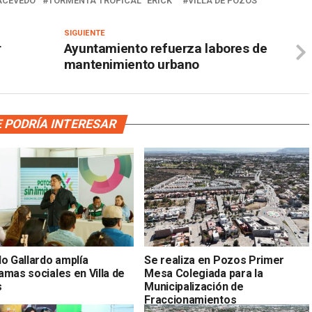
ACEVEDO
TORMENTA TROPICAL "ERICK"
VILLA DE POZOS
SIGUIENTE
r
Ayuntamiento refuerza labores de
mantenimiento urbano
 PODRÍA INTERESAR
do Gallardo amplía
Se realiza en Pozos Primer
amas sociales en Villa de
Mesa Colegiada para la
s
Municipalización de
Fraccionamientos