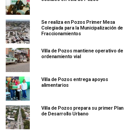
situación de vulnerabilidad.
La Presidenta Concejal, Teresa Rivera Acevedo, destacó
Se realiza en Pozos Primer Mesa
que este tipo de colaboración permite a
Villa de Pozos
Colegiada para la Municipalización de
Fraccionamientos
Villa de Pozos mantiene operativo de
ordenamiento vial
Villa de Pozos entrega apoyos
alimentarios
impulsar proyectos que contribuyen al desarrollo urbano y
social del municipio y consolidar un modelo de
crecimiento más justo, equitativo y centrado en las
personas.
Villa de Pozos prepara su primer Plan
de Desarrollo Urbano
Señaló que la reunión permitió avanzar en la construcción
de acuerdos que priorizan el bienestar social, la inclusión