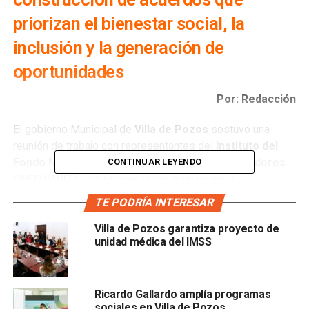
priorizan el bienestar social, la
inclusión y la generación de
oportunidades
Por: Redacción
El gobierno Municipal de
Villa de Pozos
sostuvo una
reunión de trabajo con representantes del
Instituto del
Fondo Nacional de la Vivienda para los Trabajadores
CONTINUAR LEYENDO
(INFONAVIT),
con el objetivo de avanzar en la
implementación del programa federal “Vivienda para el
TE PODRÍA INTERESAR
Bienestar”.
Villa de Pozos garantiza proyecto de
unidad médica del IMSS
Durante el encuentro, se abordaron temas clave
relacionados con la planeación, coordinación y ejecución
de acciones conjuntas que permitan llevar a cabo este
importante proyecto, cuyo objetivo principal es garantizar
Ricardo Gallardo amplía programas
sociales en Villa de Pozos
el acceso a una vivienda digna para las familias en