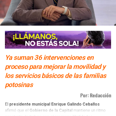
Ya suman 36 intervenciones en
proceso para mejorar la movilidad y
los servicios básicos de las familias
potosinas
Por: Redacción
El
presidente municipal Enrique Galindo Ceballos
afirmó que el
Gobierno de la Capital
mantiene un ritmo