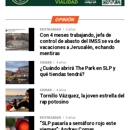
OPINIÓN
DESTACADAS
2 años
Con 4 meses trabajando, jefa de
control de abasto del IMSS se va de
vacaciones a Jerusalén, echando
mentiras
CIUDAD
4 años
¿Cuándo abrirá The Park en SLP y
qué tiendas tendrá?
CIUDAD
4 años
Tornillo Vázquez, la joven estrella del
rap potosino
DESTACADAS
5 años
“SLP pasaría a semáforo rojo este
viernes”: Andreu Comas