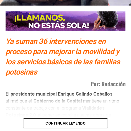
Ya suman 36 intervenciones en
proceso para mejorar la movilidad y
los servicios básicos de las familias
potosinas
Por: Redacción
El
presidente municipal Enrique Galindo Ceballos
afirmó que el
Gobierno de la Capital
mantiene un ritmo
constante de trabajo con el programa
Vialidades
Potosinas 2.0
, al poner en marcha nuevas obras de
pavimentación e infraestructura en distintos sectores de
CONTINUAR LEYENDO
San Luis Capital
. Actualmente se desarrollan
36