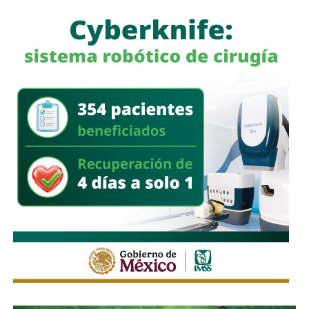
“A todo el mundo nos conviene saber qué está haciendo
nuestro policía”, afirmó
García Cázares
, quien llamó a la
ciudadanía a denunciar conductas irregulares de cualquier
corporación policial y habló de una “apertura total” de la
dependencia.
La fiscal señaló que, al momento de su declaración, no
había tenido contacto con
Villa Gutiérrez
ni con el
alcalde
Enrique Galindo Ceballos
sobre el caso.
También lee:
Fiscalía indaga a policías municipales en
punto de venta de drogas