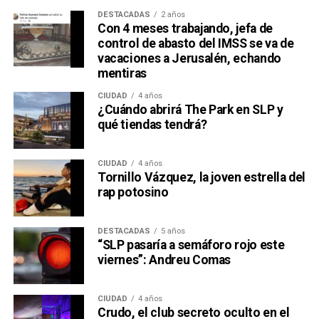
DESTACADAS
2 años
Con 4 meses trabajando, jefa de
control de abasto del IMSS se va de
vacaciones a Jerusalén, echando
mentiras
CIUDAD
4 años
¿Cuándo abrirá The Park en SLP y
qué tiendas tendrá?
CIUDAD
4 años
Tornillo Vázquez, la joven estrella del
rap potosino
DESTACADAS
5 años
“SLP pasaría a semáforo rojo este
viernes”: Andreu Comas
CIUDAD
4 años
Crudo, el club secreto oculto en el