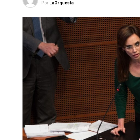
Por
LaOrquesta