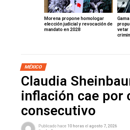
Morena propone homologar
Gama 
elección judicial y revocación de
propu
mandato en 2028
vetar
crimi
MÉXICO
Claudia Sheinbau
inflación cae por
consecutivo
Publicado hace
10 horas
el
agosto 7, 2026