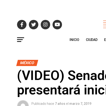
INICIO
CIUDAD
MÉXICO
(VIDEO) Senad
presentará inic
Publicado hace
7 años
el
marzo 7, 2019