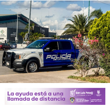
y que los puntos de conexión al sistema público sean
adecuados para garantizar un servicio seguro y eficiente.
Durante las inspecciones pueden determinarse medidas
preventivas y correctivas, para autorizar la incorporación
de nuevos desarrollos a la infraestructura hidráulica
metropolitana.
Con estas supervisiones
, el organismo fortalece la
planeación del crecimiento urbano y contribuye a que
las nuevas redes de agua potable y drenaje
ofrezcan
un servicio confiable a los habitantes.
También lee:
Interapas consolida el uso del recibo digital
con más de 60 mil envíos en una semana