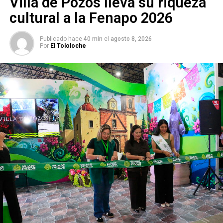
Villa de Pozos lleva su riqueza
cultural a la Fenapo 2026
Publicado hace
40 min
el
agosto 8, 2026
Por
El Tololoche
También lee:
Diputada de SLP pide cámaras y botones de
pánico en el Tangamanga