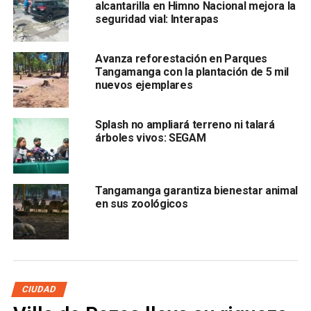
alcantarilla en Himno Nacional mejora la
seguridad vial: Interapas
Avanza reforestación en Parques
Tangamanga con la plantación de 5 mil
El detenido fue identificado como Josué de Jesús. Los
nuevos ejemplares
elementos de seguridad informaron que no hubo
lesionados y solo se registraron daños materiales.
Splash no ampliará terreno ni talará
árboles vivos: SEGAM
Tangamanga garantiza bienestar animal
en sus zoológicos
CIUDAD