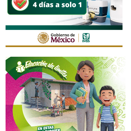
Estas medidas buscan mantener un flujo vehicular
ordenado y seguro durante la feria, privilegiando tanto la
movilidad de quienes acuden al recinto como la seguridad
de peatones, usuarios del transporte público y habitantes
de las zonas aledañas.
También lee:
Enrique Galindo acelera Vialidades Potosinas
2.0