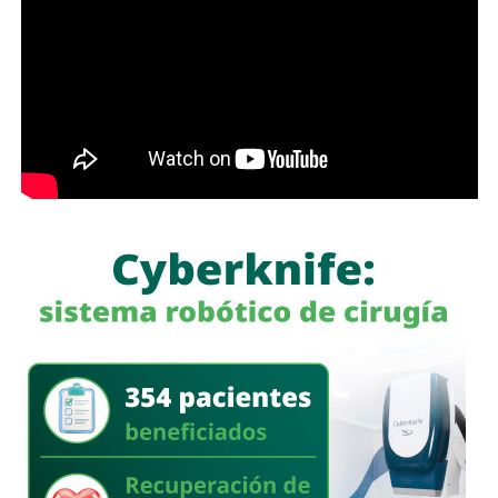
permanecerá cerrada al tránsito vehicular.
El primer
tramo, de avenida de las Torres al callejón peatonal
América del Sur,
será habilitado como callejón peatonal, mientras que el
segundo tramo funcionará como zona exclusiva para
ascenso y descenso de taxis.
La SSPC de la Capital exhorta a las y los asistentes a
la FENAPO a planificar sus traslados
, respetar la
señalización y las indicaciones del personal de Policía
Vial, así como considerar el uso de transporte público para
facilitar la movilidad en los alrededores del recinto.