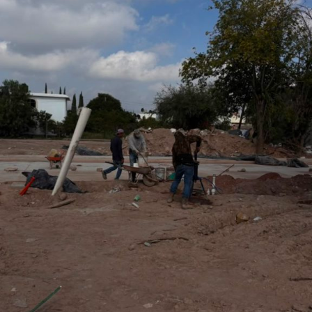
o que permitirá fortalecer la promoción turística y cultural
del municipio.
Por último, la presidenta concejal invitó a las y los
asistentes a visitar el stand de Villa de Pozos y conocer
la oferta que tiene el municipio, entre la que destacan su
gastronomía y sus tradiciones, como la emblemática
Procesión de los Cristos, una de las celebraciones que
forman parte de su identidad cultural.
También lee:
Villa de Pozos mantiene acciones por bailes
clandestinos