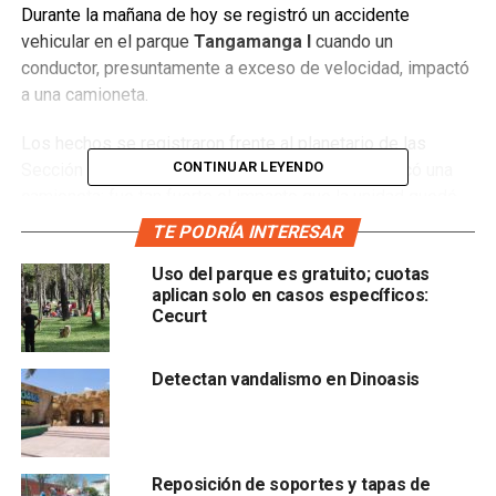
Durante la mañana de hoy se registró un accidente
vehicular en el parque
Tangamanga I
cuando un
conductor, presuntamente a exceso de velocidad, impactó
a una camioneta.
Los hechos se registraron frente al planetario de las
CONTINUAR LEYENDO
Sección 26 del SNTE cuando el automovilista chocó una
camioneta; fue tan fuerte el impacto que la unidad quedó
arriba de la banqueta.
TE PODRÍA INTERESAR
Al lugar acudieron las autoridades correspondientes para
Uso del parque es gratuito; cuotas
aplican solo en casos específicos:
iniciar con las investigaciones. Indicaron que el sujeto
Cecurt
sería asegurado para realizarle los exámenes
correspondientes y determinar si se encontraba en estado
de ebriedad.
Detectan vandalismo en Dinoasis
Reposición de soportes y tapas de