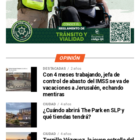
OPINIÓN
DESTACADAS
2 años
Con 4 meses trabajando, jefa de
control de abasto del IMSS se va de
vacaciones a Jerusalén, echando
mentiras
CIUDAD
4 años
¿Cuándo abrirá The Park en SLP y
qué tiendas tendrá?
CIUDAD
4 años
Tornillo Vázquez, la joven estrella del