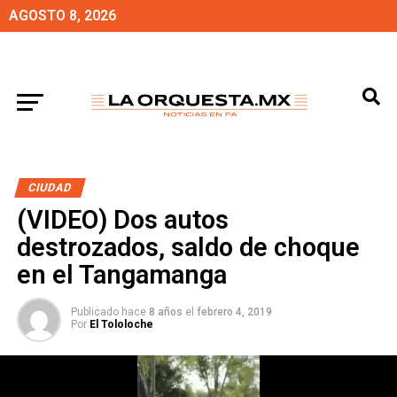
AGOSTO 8, 2026
CIUDAD
(VIDEO) Dos autos
destrozados, saldo de choque
en el Tangamanga
Publicado hace
8 años
el
febrero 4, 2019
Por
El Tololoche