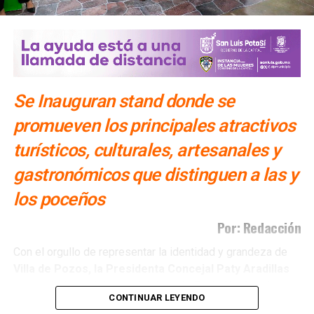
ARTÍCULOS RELACIONADOS:
CHOQUES
TANGAMANGA
SIGUIENTE
Balean a alcalde de Astacinga, Veracruz; se
encuentra gravemente herido
Se Inauguran stand donde se
NO TE PIERDAS
promueven los principales atractivos
Diputada de SLP pide cámaras y botones de pánico
en el Tangamanga
turísticos, culturales, artesanales y
gastronómicos que distinguen a las y
los poceños
Por: Redacción
Con el orgullo de representar la identidad y grandeza de
Villa de Pozos, la Presidenta Concejal Paty Aradillas
inauguró el stand del municipio en
la Feria Nacional
CONTINUAR LEYENDO
Potosina (Fenapo) 2026, la feria más grande de