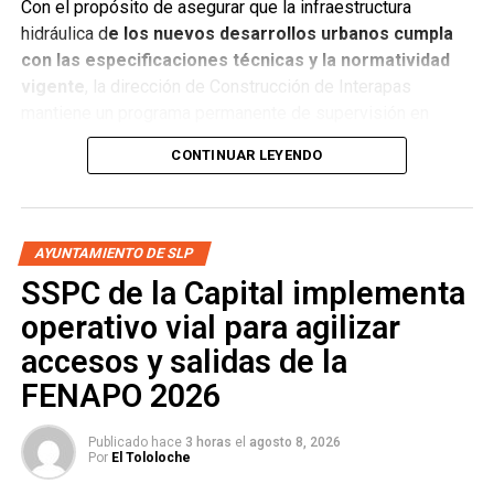
Con el propósito de asegurar que la infraestructura
hidráulica d
e los nuevos desarrollos urbanos cumpla
con las especificaciones técnicas y la normatividad
vigente
, la dirección de Construcción de Interapas
mantiene un programa permanente de supervisión en
fraccionamientos y centros de población que buscan
CONTINUAR LEYENDO
incorporarse a las redes de agua potable y drenaje.
Estas revisiones tienen como objetivo verificar que las
obras se ejecuten conforme a los proyectos autorizados,
AYUNTAMIENTO DE SLP
que
las redes de agua potable y alcantarillado
SSPC de la Capital implementa
cumplan con los estándares de c alidad,
operativo vial para agilizar
accesos y salidas de la
FENAPO 2026
Publicado hace
3 horas
el
agosto 8, 2026
Por
El Tololoche