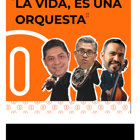
Torres, de norponiente a suroriente,
por lo que
los
vehículos que ingresen a la zona de la FENAPO
deberán hacerlo desde Calzada de Guadalup
e,
utilizando esta vialidad como acceso principal. Como
alternativa,
se contará con un acceso secundario por
avenida Simón Díaz, p
roveniente de avenida de la
Constitución.
Para la salida del recinto,
el flujo vehicular se distribuirá
principalmente hacia Circuito Potosí,
mediante la
incorporación desde avenida de las Torres. Como salida
secundaria, los automovilistas podrán continuar por esta
misma vialidad para incorporarse a avenida Simón Díaz,
con dirección a avenida de la Constitución y el
fraccionamiento Simón Díaz.
Como parte de la estrategia de movilidad, la avenida
Francisco Martínez de la Vega, en el tramo comprendido
entre avenida de las Torres y avenida Simón Díaz,