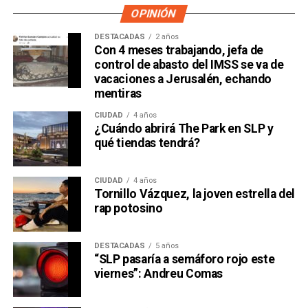
OPINIÓN
DESTACADAS
2 años
Con 4 meses trabajando, jefa de
control de abasto del IMSS se va de
vacaciones a Jerusalén, echando
mentiras
CIUDAD
4 años
¿Cuándo abrirá The Park en SLP y
qué tiendas tendrá?
CIUDAD
4 años
Tornillo Vázquez, la joven estrella del
rap potosino
DESTACADAS
5 años
“SLP pasaría a semáforo rojo este
viernes”: Andreu Comas