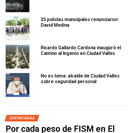
De acuerdo con el equipo de comunicación de Esper
Cárdenas,
la pregunta se escuchó porque el reportero
25 policías municipales renunciaron:
la hizo directo a su micrófono
David Medina
Ricardo Gallardo Cardona inauguró el
Camino al Ingenio en Ciudad Valles
No es tema: alcalde de Ciudad Valles
; “sin embargo, para el alcalde y otros ahí presente era
sobre seguridad personal
imposible escuchar”.
https://www.facebook.com/AdrianEsperCardenas/videos/
type=2&theater
DESTACADAS
Una vez finalizado el evento, el alcalde se habría acercado
Por cada peso de FISM en El
a medios de comunicación para continuar con la entrevista.