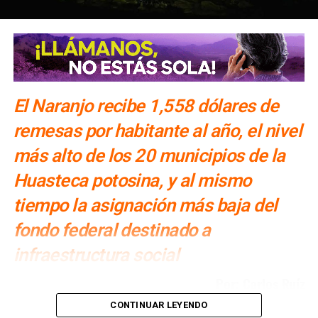
(VIDEO) “¡Michael
Jackson!”, responde
Esper sobre balacera en
El Naranjo recibe 1,558 dólares de
Valles
remesas por habitante al año, el nivel
más alto de los 20 municipios de la
ARTÍCULOS RELACIONADOS:
ADRIÁN ESPER CÁRDENAS
Huasteca potosina, y al mismo
AYUNTAMIENTO DE CIUDAD VALLES
BEAT IT
MICHAEL JACKSON
tiempo la asignación más baja del
SIGUIENTE
fondo federal destinado a
Nava confirma cambio en C. Social y niega renuncia
de Sebastián Pérez
infraestructura social
NO TE PIERDAS
Por: Carlos Ruíz
#DenunciaCiudadana | Amado Nervo, una trampa
para pies y llantas
CONTINUAR LEYENDO
En 2025, los migrantes de El Naranjo enviaron a sus