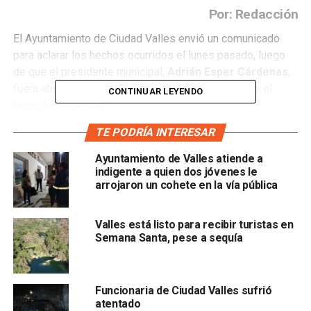
Por: Redacción
El Ayuntamiento de Ciudad Valles envió un comunicado
para aclarar los hechos ocurridos el lunes pasado, luego
de que el presidente municipal,
Adrián Esper Cárdenas
,
fuera abordado por medios de comunicación sobre el
CONTINUAR LEYENDO
tema de seguridad.
TE PODRÍA INTERESAR
-Sobre el problema de la situación delictiva en los últimos
días, ha habido algunos problemas… -preguntó el
Ayuntamiento de Valles atiende a
reportero.
indigente a quien dos jóvenes le
arrojaron un cohete en la vía pública
-No, tenemos que… escucho a
Michael Jackson
ahorita-
respondió el alcalde.
Valles está listo para recibir turistas en
Semana Santa, pese a sequía
Al respecto, la administración municipal afirmó que el
video difundido a través de redes sociales “fue
manipulado y sacado de contexto de forma dolosa para
Funcionaria de Ciudad Valles sufrió
dañar la imagen del alcalde”.
atentado