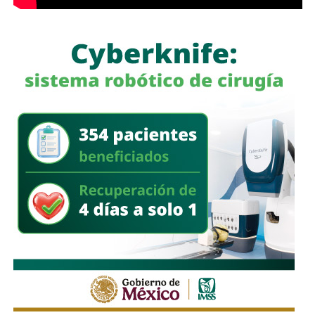
roscadora para tuberías, equipo de cómputo, una
camioneta tipo pick up
, documentación diversa y
alrededor de 40 cinchos de seguridad para escotillas de
pipas, utilizados comúnmente en el transporte de
combustibles.
En un segundo cateo, realizado en la comunidad de
Laguna de San Vicente
, también en territorio potosino, la
FGR aseguró otro inmueble donde presuntamente operaba
un centro de procesamiento ilegal de hidrocarburos.
Ahí fueron encontrados
18 tanques verticales
, dos líneas