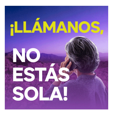
procesamiento ilegal de hidrocarburos.
Según la institución, el desmantelamiento de estos
centros clandestinos representa un golpe a las
estructuras logísticas y financieras dedicadas al mercado
ilícito de combustibles, una actividad que genera pérdidas
millonarias para el Estado y representa riesgos para la
infraestructura energética nacional.
Las autoridades señalaron que las investigaciones
continúan para identificar a las personas responsables de
operar estos inmuebles, así como las posibles redes
criminales relacionadas con el procesamiento y
distribución ilegal de combustibles.
También lee:
Tangamanga prevé refuerzo con Guardia Civil
tras dos su1c1d10s