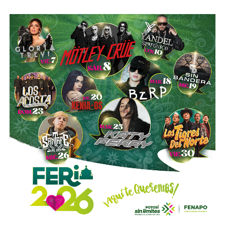
completas de producción para hidrocarburos, alrededor de
40 mil litros de petróleo crudo y diésel
, además de
muestras de ácido sulfúrico, hidrocarburos y diversa
documentación relacionada con la operación del sitio.
Las investigaciones también permitieron ejecutar cateos
en Tizayuca, Hidalgo, y Cuautla, Morelos.
En Hidalgo fueron asegurados más de
456 mil litros
de un
líquido que podría corresponder a hidrocarburos o
productos químicos utilizados para su procesamiento,
mientras que en Morelos se localizaron documentos,
talones de cheques y muestras obtenidas de diversos
contenedores.
La Fiscalía General de la República informó que estos
operativos forman parte del
Plan Estratégico de
Procuración de Justicia 2026-2029
, cuyo objetivo es
combatir los delitos de alto impacto, entre ellos el robo y