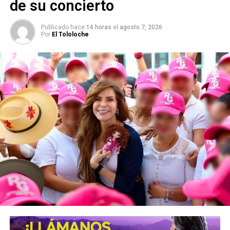
de su concierto
Publicado hace
14 horas
el
agosto 7, 2026
Por
El Tololoche
Detalló que lo que se pretende con la iniciativa,
no es
eliminar el requerimiento de pago extrajudicial
, pues
la naturaleza del crédito es un acuerdo entre las partes,
uno para entregar una cantidad de dinero determinada y el
otro para realizar el pago del mismo, en los términos y
condiciones que así hayan convenido.
“Si bien es cierto ante la falta de pago del deudor se
pudiera embargar bienes de su propiedad que garanticen
el pago, también lo es que
a través de procedimientos
judiciales debe ser oído y vencido en juicio para tal
efecto
, por lo que se debe de esperar que exista un
mandamiento judicial o de autoridad competente para