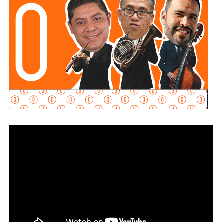
Al momento de la entrevista, la fiscal no había tenido
contacto con
Juan Antonio Villa Gutiérrez
, comisario de la
Secretaría de Seguridad Pública y
Protección Ciudadana Municipal (SSPC)
, ni con el
alcalde Enrique Galindo Ceballos
, sobre este caso.
La titular de la
FGESLP
sostuvo que el escrutinio sobre la
actuación policial es de interés público. “A todo el mundo
nos conviene saber qué está haciendo nuestro policía”,
afirmó.