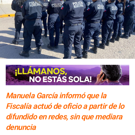
El número exacto de paquetes vendidos o apartados por
las agencias solo se conocerá al cierre de la temporada,
dijo Alonso.
También lee:
Gallardo arranca operativo de seguridad para
Fenapo 2026
Manuela García informó que la
Fiscalía actuó de oficio a partir de lo
difundido en redes, sin que mediara
denuncia