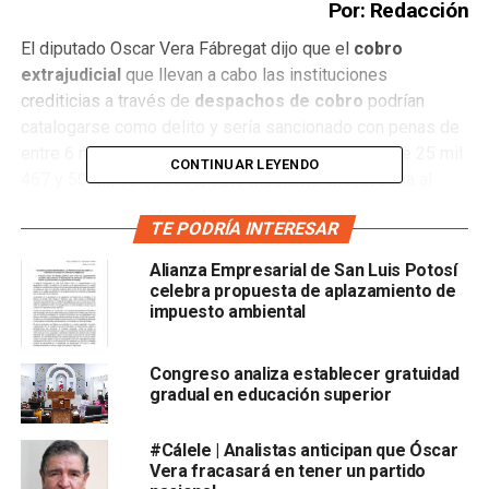
Por: Redacción
El diputado Oscar Vera Fábregat dijo que el
cobro
extrajudicial
que llevan a cabo las instituciones
crediticias a través de
despachos de cobro
podrían
catalogarse como delito y sería sancionado con penas de
entre 6 meses y 2 años de cárcel y multas de entre 25 mil
CONTINUAR LEYENDO
467 y 50 mil 934 pesos, esto mediante una reforma al
Código Penal del Estado, donde se incluirá un capítulo
TE PODRÍA INTERESAR
denominado “delitos contra la paz, la libertad y la
seguridad de las personas”, informó el diputado Oscar
Alianza Empresarial de San Luis Potosí
Vera Fábregat.
celebra propuesta de aplazamiento de
impuesto ambiental
Señaló que la situación económica por la que atraviesa la
mayoría de los ciudadanos los ha obligado a solicitar
Congreso analiza establecer gratuidad
diversas formas de créditos, que utilizan incluso para
gradual en educación superior
cubrir necesidades mínimas y en ocasiones se realizan
solicitudes con negocios debidamente acreditados y
#Cálele | Analistas anticipan que Óscar
otras con instituciones de poco reconocimiento y hasta
Vera fracasará en tener un partido