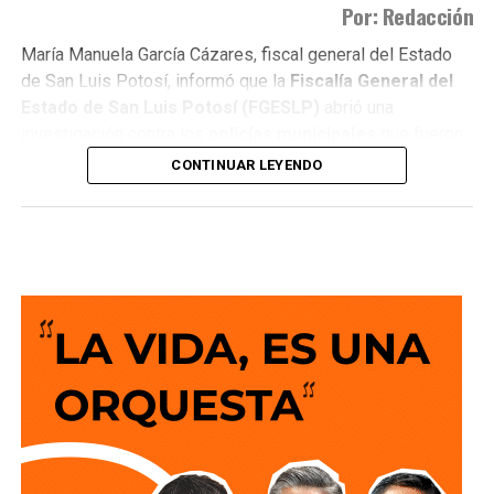
Por: Redacción
María Manuela García Cázares, fiscal general del Estado
de San Luis Potosí, informó que la
Fiscalía General del
Estado de San Luis Potosí (FGESLP)
abrió una
investigación contra los
policías municipales
que fueron
captados en cámara en un sitio que las autoridades tienen
CONTINUAR LEYENDO
identificado como
punto de venta de drogas
.
La indagatoria arrancó sin que mediara denuncia
ciudadana. “Por las redes es un acto que se puede hacer
de oficio y nosotros lo estamos haciendo”, dijo la fiscal al
ser cuestionada sobre el caso.
García Cázares
planteó que el eje de la revisión será
determinar la conducta de los elementos en ese punto:
qué acción realizaban y por qué se detuvieron ahí.
Adelantó que el resultado de las diligencias definirá si
hubo alguna irregularidad.