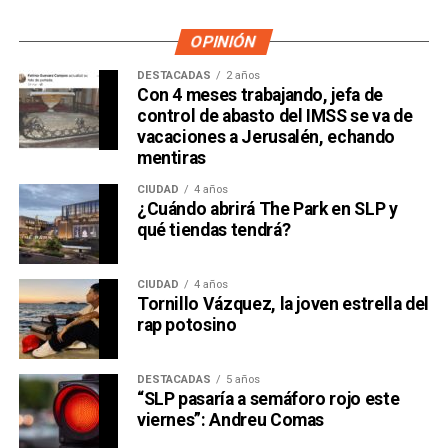
OPINIÓN
DESTACADAS
2 años
Con 4 meses trabajando, jefa de
control de abasto del IMSS se va de
vacaciones a Jerusalén, echando
mentiras
CIUDAD
4 años
¿Cuándo abrirá The Park en SLP y
qué tiendas tendrá?
CIUDAD
4 años
Tornillo Vázquez, la joven estrella del
rap potosino
DESTACADAS
5 años
“SLP pasaría a semáforo rojo este
viernes”: Andreu Comas