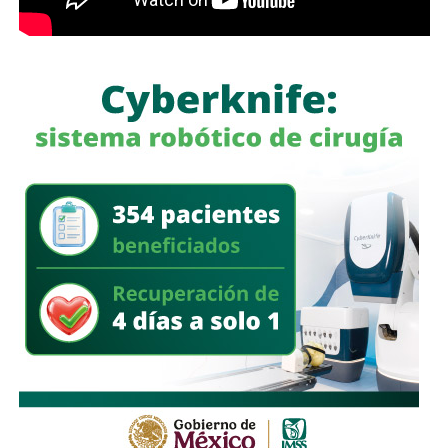
García Cázares
llamó a la ciudadanía a denunciar
cualquier conducta irregular y aclaró que el llamado no se
limita a la corporación municipal, sino que abarca a todas
las policías que operan en el estado. Habló de una
“apertura total” de la dependencia para recibir esas
denuncias.
También lee:
Guardia Civil detiene a cuatro presuntos
delincuentes y asegura armas durante operativos en SLP