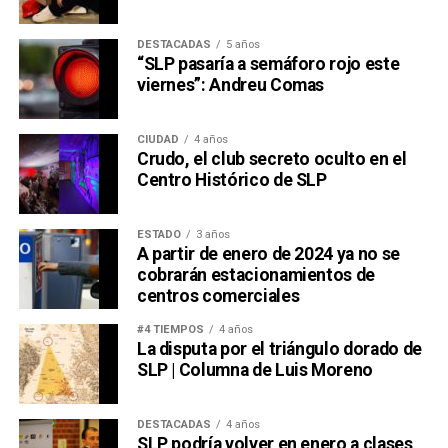
DESTACADAS
5 años
“SLP pasaría a semáforo rojo este
viernes”: Andreu Comas
CIUDAD
4 años
Crudo, el club secreto oculto en el
Centro Histórico de SLP
ESTADO
3 años
A partir de enero de 2024 ya no se
cobrarán estacionamientos de
centros comerciales
#4 TIEMPOS
4 años
La disputa por el triángulo dorado de
SLP | Columna de Luis Moreno
DESTACADAS
4 años
SLP podría volver en enero a clases