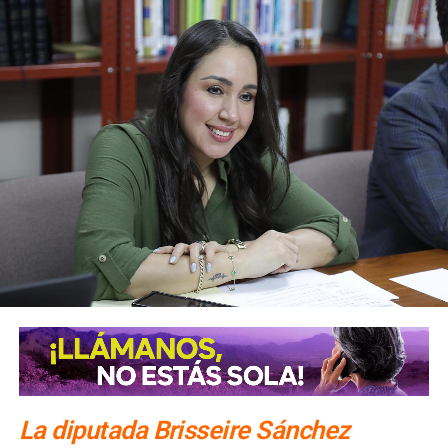
jóvenes, parejas y grupos de amigos
disfrutaron de uno
de los principales exponentes de la nueva generación del
regional mexicano.
Gracias al impulso del Gobernador Ricardo Gallardo
Cardona para ofrecer espectáculos de primer nivel, el
renovado Palenque continúa consolidándose como uno de
los espacios de entretenimiento más importantes de esta
edición. El cambio que se vive y se siente también se
refleja en una Feria que ofrece una cartelera renovada y
experiencias para que potosinos y visitantes disfruten de
grandes noches musicales.
La diputada Brisseire Sánchez