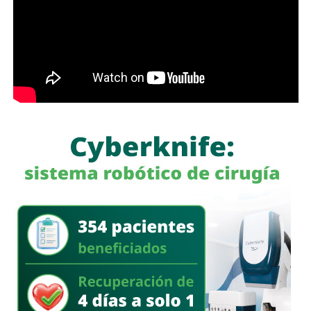
la Circulación Vial, d
e la que México forma parte, y tiene
como finalidad reducir los factores de riesgo asociados
con la circu lación de motocicletas.
La legisladora destacó que, la Ley General de Movilidad y
Seguridad Vial establece la obligación de las autoridades
competentes de implementar medidas preventivas
orientadas a disminuir los factores de riesgo y garantizar,
en la mayor medida posible, la protección de la vida y la
integridad física de las personas durante sus
desplazamientos por las vías públicas.