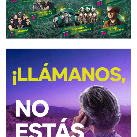
gravedad de las lesiones y fallecimientos derivados de
siniestros viales.
Con esta reforma, el Congreso del Estado fortalece las
acciones de prevención y seguridad vial, promoviendo una
movilidad más segura para las personas que utilizan
motocicletas y motonetas en San Luis Potosí.
También lee:
Deudores alimentarios podrían enfrentar
cárcel por ocultar bienes en SLP