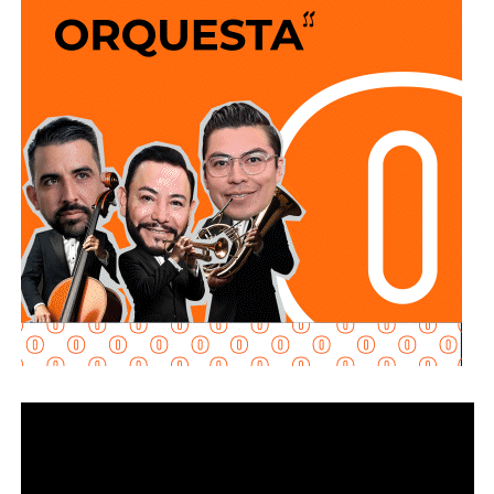
momento
, además de
portar aditamentos luminosos o
reflejantes que contribuyan a incrementar su
visibilidad y la del vehículo durante su circulación,
especialmente en condiciones de baja iluminación.
Además la disposición también señala que las personas
conductoras deberán cumplir con las demás medidas de
seguridad previstas en la legislación estatal.
La diputada Brisseire Sánchez López, explicó que
mantener las luces encendidas permite incrementar
la visibilidad de las motocicletas ante otros usuarios
de la vía
, debido a que por sus dimensiones pueden ser
menos perceptibles que otros vehículos, particularmente
durante determinadas condiciones de circulación.
Señaló que esta medida se encuentra contemplada dentro
de estándares internacionales de seguridad vial, entre
ellos los establecidos en la
Convención de Viena sobre