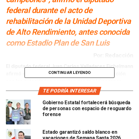
federal durante el acto de
rehabilitación de la Unidad Deportiva
de Alto Rendimiento, antes conocida
como Estadio Plan de San Luis
Por: Redacción
El diputado federal Juan Carlos Valladares Eichelmann
CONTINUAR LEYENDO
afirmó este martes que mantendrá la coordinación
con las autoridades estatales desde el Congreso
federal
para impulsar iniciativas en materia de bienestar
TE PODRÍA INTERESAR
social, salud y desarrollo integral de las familias en San
Gobierno Estatal fortalecerá búsqueda
Luis Potosí. Así lo hizo saber durante el
acto de
de personas con espacio de resguardo
presentación de las obras de rehabilitación de la
forense
Unidad Deportiva de Alto Rendimiento, encabezado
por el gobernador Ricardo Gallardo Cardona
.
Estado garantizó saldo blanco en
vacaciones de Semana Santa 2026