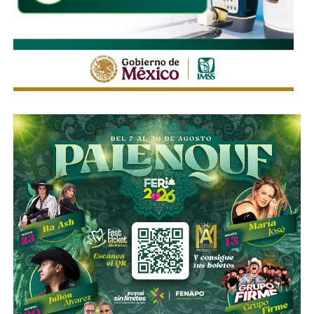
Con la reforma aprobada, el marco regulatorio estatal
incorpora medidas adicionales dirigidas a mejorar la
seguridad de quienes utilizan motocicletas y
motonetas,
atendiendo principios y estándares
nacionales e internacionales en materia de movilidad y
seguridad vial.
La utilización de luces encendidas de manera permanente
y de elementos luminosos o reflejantes permitirá facilitar
la identificación de estos vehículos por parte de los
demás conductores, particularmente durante la noche, en
zonas con poca iluminación o ante condiciones que
reduzcan la visibilidad.
La diputada Sánchez López señaló que estas
disposiciones representan una medida preventiva
orientada a proteger la vida de las personas motociclistas,
disminuir la posibilidad de accidentes y reducir la