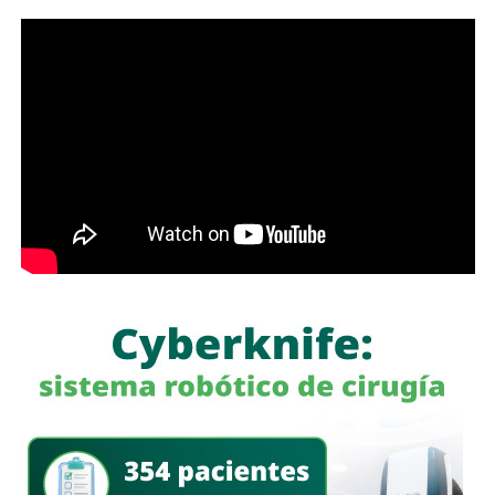
de las familias, porque les permitirá ahorrar tiempo y
dinero; en Soledad seguimos gestionando y trabajando de
la mano con el Gobierno del Estado para que los
programas sociales lleguen primero a quienes más lo
necesitan”, expresó el edil soledense.
El programa estatal contempla brindar de manera gratuita
el servicio de lavado de ropa con equipo especializado e
insumos incluidos, lo que beneficiará principalmente a
madres y padres de familia, personas adultas mayores y
sectores vulnerables, fortaleciendo la cercanía del
gobierno con la ciudadanía y ampliando los servicios
comunitarios en favor del bienestar social.