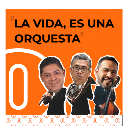
permanente por acercar más beneficios a la población.
El Alcalde recordó que desde el anuncio de este programa
social “Lavanderías Gratuitas”, el mandatario estatal
manifestó el interés de que Soledad fuera de los primeros
municipios beneficiados, por lo que se expresó la
disposición del Ayuntamiento para colaborar en la
consolidación de este proyecto, el cual ahora comienza a
materializarse en un espacio del Sistema Municipal para
el Desarrollo Integral de la Familia (DIF) destinado al
bienestar de las familias.
“Esta lavandería representa un apoyo real para la economía