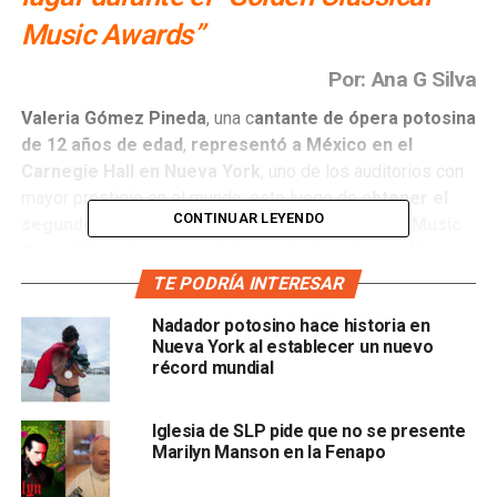
Music Awards”
Por: Ana G Silva
Valeria Gómez Pineda
, una c
antante de ópera potosina
de 12 años de edad
,
representó a México en el
Carnegie Hall en Nueva York
, uno de los auditorios con
mayor prestigio en el mundo, esto luego de o
btener el
CONTINUAR LEYENDO
segundo lugar del concurso “Golden Classical Music
Awards”, en la categoría de canto de música clásica
,
en donde su participación fue un éxito.
TE PODRÍA INTERESAR
Nadador potosino hace historia en
La cantante
recibió un reconocimiento por parte de
Nueva York al establecer un nuevo
Jorge Islas López, cónsul general de México en
récord mundial
Nueva York, por su trayectoria artística y su
contribución cultural;
además, recibió
ofrecimientos
Iglesia de SLP pide que no se presente
para apoyarla en talleres o cursos futuros.
Marilyn Manson en la Fenapo