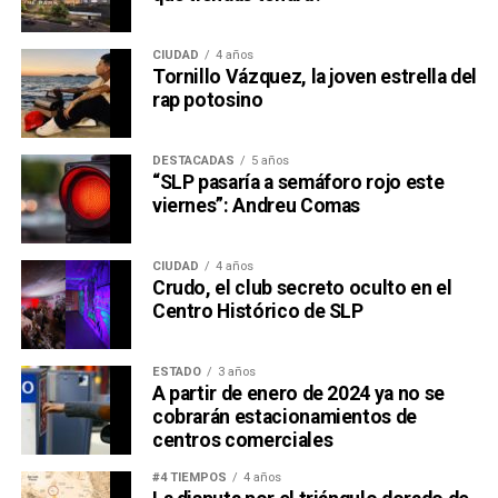
CIUDAD
4 años
Tornillo Vázquez, la joven estrella del
rap potosino
DESTACADAS
5 años
“SLP pasaría a semáforo rojo este
viernes”: Andreu Comas
CIUDAD
4 años
Crudo, el club secreto oculto en el
Centro Histórico de SLP
ESTADO
3 años
A partir de enero de 2024 ya no se
cobrarán estacionamientos de
centros comerciales
#4 TIEMPOS
4 años