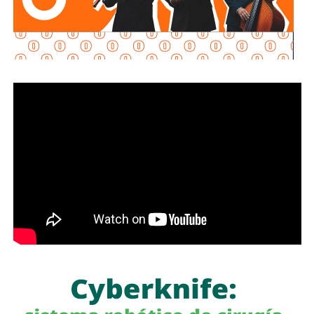
migratoria contra el
CJNG
.
También lee:
Muere salvadoreño bajo custodia del ICE en
Nueva Jersey
mediante un examen médico adicional y que el caso
permanece
bajo revisión.
De acuerdo con reportes de medios estadounidenses,
más de 50 personas
han muerto
bajo custodia del
ICE
desde el inicio del actual gobierno federal. La madre de
López-Cornejo
declaró al medio
New Jersey Monitor
que se encuentra devastada por la muerte de su hijo.
Hasta el momento, las autoridades estadounidenses no
han informado que
López-Cornejo
haya sido asesinado
por agentes del
ICE
; la versión oficial indica que murió tras