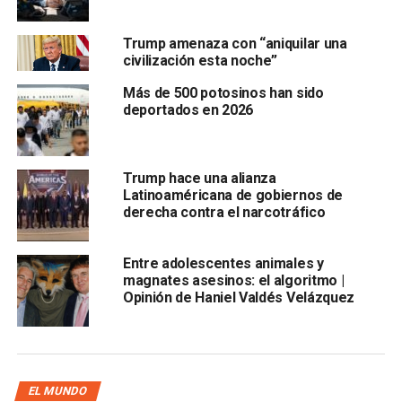
argumentó que dicha ley socavaba los principios de
eficiencia que él mismo promovía desde su cargo en el
Trump amenaza con “aniquilar una
gobierno.
civilización esta noche”
Más de 500 potosinos han sido
El distanciamiento escaló cuando Musk, a través de su
deportados en 2026
plataforma X,
acusó al presidente Trump de ocultar
archivos relacionados con Jeffrey Epstein
Trump hace una alianza
Latinoaméricana de gobiernos de
derecha contra el narcotráfico
Entre adolescentes animales y
magnates asesinos: el algoritmo |
Opinión de Haniel Valdés Velázquez
, el financiero implicado en múltiples casos de abuso
sexual. Incluso ayudo a l
a difusión de un video de una
fiesta del millonario donde participó Trump
y publico
una encuesta donde pregunta si es tiempo de crear un
EL MUNDO
nuevo partido político.