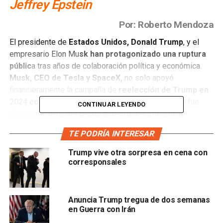
Jeffrey Epstein
Por: Roberto Mendoza
El presidente de
Estados Unidos, Donald Trump
, y el
empresario Elon Mu
sk han protagonizado una ruptura
públic
a tras años de colaboración política y económica.
Musk, CEO de Tesla y SpaceX,
no solo apoyó
financieramente la campaña de
reelección de Trump en
2024 con casi 300 millones de dólares
, sino que fue
CONTINUAR LEYENDO
designado
jefe del Departamento de Eficiencia
Gubernamental (DOGE)
, una entidad creada por la
TE PODRÍA INTERESAR
administración para reducir el gasto público y eliminar la
burocracia federal.
Trump vive otra sorpresa en cena con
corresponsales
La relación comenzó a deteriorarse cuando Musk criticó
abiertamente el paquete fiscal legislativo impulsado por
Trum
p, conocido como el “One Big Beautiful Bill”, al
Anuncia Trump tregua de dos semanas
que calificó de “abominación” por incrementar el
en Guerra con Irán
déficit federal en 1.5 billones de dólares.
Musk