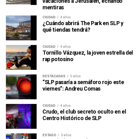
vacaciones a Jerusalén, echando
mentiras
CIUDAD
4 años
¿Cuándo abrirá The Park en SLP y
qué tiendas tendrá?
CIUDAD
4 años
Tornillo Vázquez, la joven estrella del
rap potosino
DESTACADAS
5 años
“SLP pasaría a semáforo rojo este
viernes”: Andreu Comas
CIUDAD
4 años
Crudo, el club secreto oculto en el
Centro Histórico de SLP
ESTADO
3 años