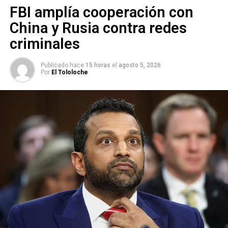
FBI amplía cooperación con
China y Rusia contra redes
criminales
Publicado hace
15 horas
el
agosto 5, 2026
Por
El Tololoche
En respuesta,
Trump amenazó con retirar los
subsidios y contratos gubernamentales a las
empresas de Musk,
lo que generó una caída del 14% en
las acciones de Tesla y una pérdida estimada de 20 mil
millones de dólares en su patrimonio neto.