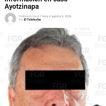
Ayotzinapa
Publicado hace
1 hora
el
agosto 6, 2026
Por
El Tololoche
En su voto disidente, la jueza Sonia Sotomayor advirtió
sobre el riesgo de que el Gobierno federal pueda eludir
obligaciones constitucionales de alcance general, al
señalar textualmente:
“Today’s decision is a sleight of hand against the rule of
law. It allows the Government to comply with constitutional
commands only in individual cases, while continuing to
violate the rights of countless others nationwide.”
En español: “La decisión de hoy es una artimaña contra el
Estado de Derecho. Permite que el Gobierno cumpla con
los mandatos constitucionales solo en casos individuales,
mientras sigue violando los derechos de incontables
personas en todo el país.”