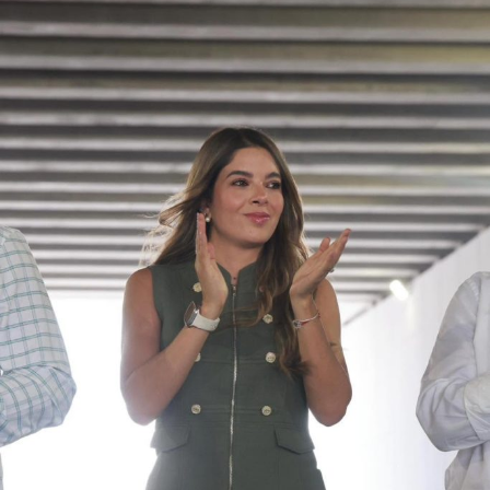
” desarrollado con el objetivo de encontrar líneas
procesales que permitan el esclarecimiento de los
hechos.
Este arresto reactiva el proceso en contra de
Aguirre
Rivero
, quien ocupó la gubernatura de la entidad desde
2011
y presentó su renuncia al cargo en
2014
, derivado de
la crisis institucional originada por la
desaparición
de los
normalistas. Desde el inicio de las primeras carpetas de
investigación, el exmandatario
negó reiteradamente
estar implicado en el caso que hoy motiva su detención.
También lee:
El periodismo se firma: Ruth González