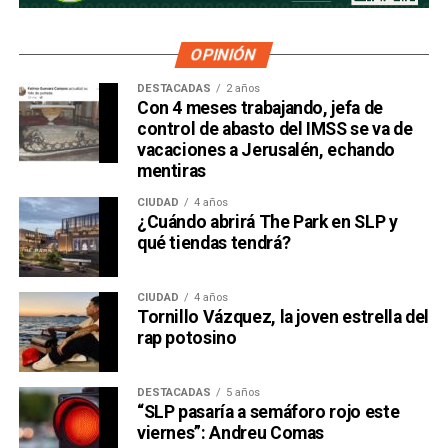
OPINIÓN
DESTACADAS
2 años
Con 4 meses trabajando, jefa de
control de abasto del IMSS se va de
vacaciones a Jerusalén, echando
mentiras
CIUDAD
4 años
¿Cuándo abrirá The Park en SLP y
qué tiendas tendrá?
CIUDAD
4 años
Tornillo Vázquez, la joven estrella del
rap potosino
DESTACADAS
5 años
“SLP pasaría a semáforo rojo este
viernes”: Andreu Comas