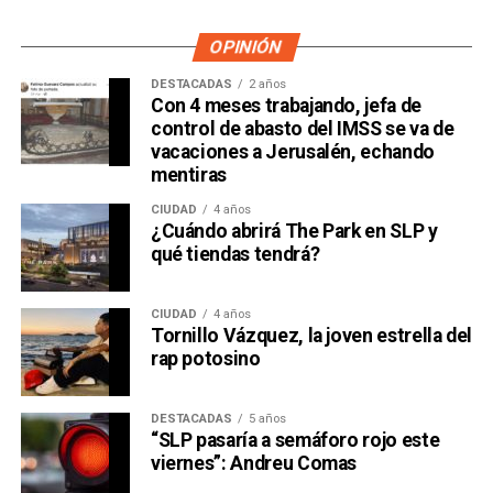
OPINIÓN
DESTACADAS
2 años
Con 4 meses trabajando, jefa de
control de abasto del IMSS se va de
vacaciones a Jerusalén, echando
mentiras
CIUDAD
4 años
¿Cuándo abrirá The Park en SLP y
qué tiendas tendrá?
CIUDAD
4 años
Tornillo Vázquez, la joven estrella del
rap potosino
DESTACADAS
5 años
“SLP pasaría a semáforo rojo este
viernes”: Andreu Comas