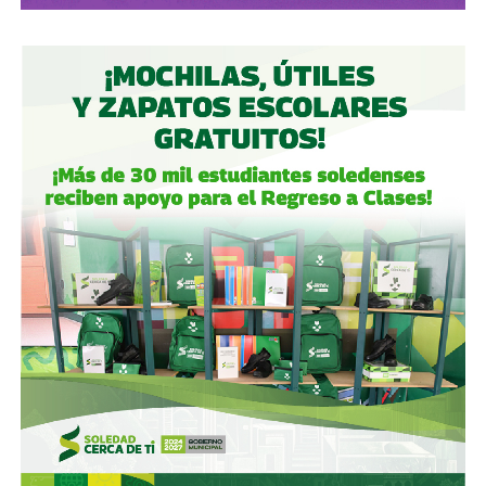
del Centro Norte
(OMA), el operador de, entre otros, el
Aeropuerto Ponciano Arriaga de la capital potosina.
Fintech compró primero acciones especiales que
garantizaban el control de la aeroportuaria y luego
concretó una oferta pública con la que en julio de 2021,
alcanzó el 30.1% de participación económica, suficiente
para mantener el control hasta que lo vendieron a la
francesa Vinci Airports en 2022 (El Economista, dic. 2020
y jul. 2021; Folleto Informativo Definitivo, Bolsa Mexicana
de Valores, may. 2021).
Si bien todos estos empresarios se han aliado en otras
ocasiones (
en 2017 ganaron la licitación para construir
el ahora cancelado Aeropuerto de Texcoco
),
cuando
se otorgó la concesión para la administración de El
Realito, ni Slim ni Martínez ni los copresidentes de
Televisa tenían sus actuales injerencias en Aquos
, por
lo que se podría decir que ésta fue heredada, y acabó
dejando el control de la presa en las manos de cuatro de