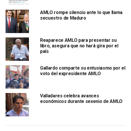
(SICT), se trasladara a la entidad potosina, y de
acuerdo a esta misma fuente, se habló de que ya hay
AMLO rompe silencio ante lo que llama
una propuesta de inmueble
secuestro de Maduro
Reaparece AMLO para presentar su
libro, asegura que no hará gira por el
país
Gallardo comparte su entusiasmo por el
que el gobierno del estado entregará en comodato a la
voto del expresidente AMLO
administración federal.
En este sentido,
no se detalla más información sobre
Valladares celebra avances
el inicio de la obra para crear las instalaciones, en
económicos durante sexenio de AMLO
qué momento llegarán a la entidad potosina ni el
costo de su traslado.
La información confirmada por el diario nacional –vía