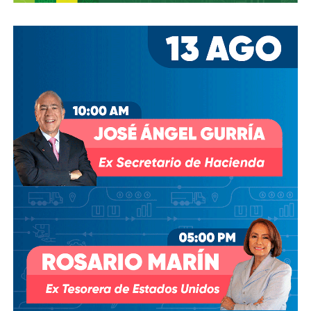
los hombres más poderosos del país.
Desde entonces,
al menos tres intentos de rescindir o
modificar el contrato se han hecho sin haber
prosperado
: en agosto de 2018, la Comisión Estatal del
Agua abrió un expediente que no avanzó pese a 350 mil
afectados y una queja de oficio de la Comisión Estatal de
Derechos Humanos; en abril de 2023, el entonces
presidente
Andrés Manuel López Obrador
respondió a
una petición del gobernador Ricardo Gallardo Cardona con
un “a lo mejor se lo cambiamos” que no derivó en ningún
trámite documentado; y desde 2025, la Comisión Nacional
del Agua asegura estar “evaluando” el retiro de la
concesión, hasta el momento, sin resolución.
También lee:
Diputada pide poner un alto a la empresa de
El Realito