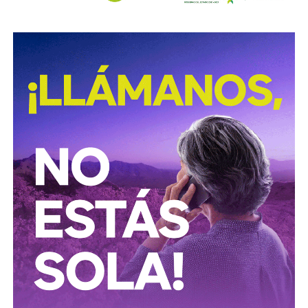
David Martínez es apodado coloquialmente como “
El
Fantasma de Wall Street
”, y ha adquirido un poder
inmenso en Latinoamérica, especialmente en Argentina,
donde ha servido como negociador para la deuda nacional
y en 2017, fue considerado por Forbes como el hombre
más rico de dicho país. El regiomontano tiene un historial
documentado de tomar control de empresas en
dificultades financieras a partir de deuda: lo hizo con la
textilera CYDSA en los años 90, con la vidriera Vitro entre
2009 y 2012, y con las ya mencionadas Empresas ICA
desde 2016.
Algo similar realizó en 2020 con
Grupo Aeroportuario