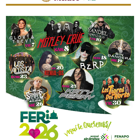
la compañía.
Esa conversión todavía no ocurre: se proyecta para 2027.
Azcárraga ha reducido considerablemente sus acciones
de la compañía, aunque conserva (vía un fideicomiso
familiar y una clase especial de acciones) el control formal
del voto de la empresa, independientemente de cuánto
capital tenga cada quien. En resumidas cuentas, aunque
Emilio Azcárraga tiene el poder de decisión
,
el mismo
financiero que reparte el control de El Realito con los
dos hombres más poderosos de Televisa está, al
mismo tiempo, camino a convertirse en el mayor
dueño accionario de la propia televisora.