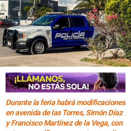
durante la administración
. Añadió que el
parque lineal
Tatanacho se integra a la visión de recuperación de
espacios públicos de Caminos de Paz,
por lo que será
entregado rehabilitado, iluminado y con intervenciones en
sus inmediaciones.
María Eugenia Vilet,
en representación de las familias
beneficiarias, destacó que el inicio de los trabajos
representa una respuesta a décadas de solicitudes
vecinales y lo calificó como un acto de justicia social.
Habitantes de la zona reconocieron también la atención
del Gobierno de la Capital a sus peticiones.
En el
arranque participaron representantes de la Mesa de
Paz, en coordinación con el Gobierno Federal
Durante la feria habrá modificaciones
en avenida de las Torres, Simón Díaz
y Francisco Martínez de la Vega, con