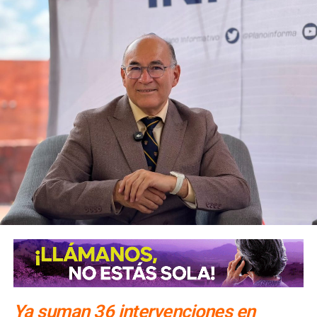
alternativa,
se contará con un acceso secundario por
avenida Simón Díaz, p
roveniente de avenida de la
Constitución.
Para la salida del recinto,
el flujo vehicular se distribuirá
principalmente hacia Circuito Potosí,
mediante la
incorporación desde avenida de las Torres. Como salida
secundaria, los automovilistas podrán continuar por esta
misma vialidad para incorporarse a avenida Simón Díaz,
con dirección a avenida de la Constitución y el
fraccionamiento Simón Díaz.
Como parte de la estrategia de movilidad, la avenida
Francisco Martínez de la Vega, en el tramo comprendido
entre avenida de las Torres y avenida Simón Díaz,
permanecerá cerrada al tránsito vehicular.
El primer
tramo, de avenida de las Torres al callejón peatonal
América del Sur,
Ya suman 36 intervenciones en