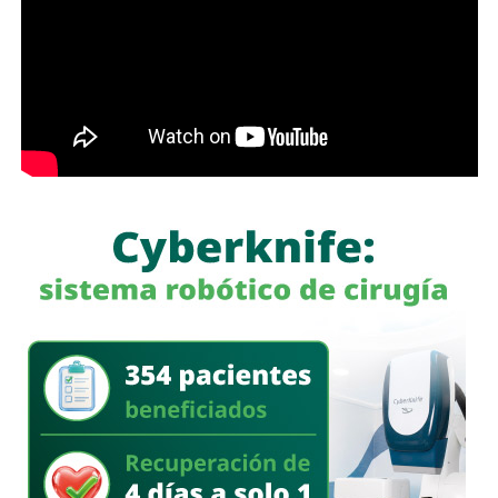
y en todas aquellas zonas que aún presentan rezagos.
Enrique Galindo Ceballos
señaló que las obras
contemplan pavimentación integral, renovación de redes
de agua potable y drenaje, alumbrado público, banquetas,
guarniciones, rampas para personas con discapacidad,
pasos peatonales y señalética, con el propósito de
mejorar la movilidad, fortalecer la seguridad vial y elevar la
calidad de vida de las familias. Indicó que, en el caso de la
calle Enramadas
, se intervienen además
mil 280 metros
cuadrados
de pavimento
como parte del compromiso de
llevar infraestructura completa a las colonias.
El presidente municipal reiteró que el
Gobierno de la
Capital
continuará llevando obra pública a más colonias y
comunidades para reducir rezagos históricos y construir
vialidades más seguras, funcionales y duraderas. Subrayó
que la estrategia de
Vialidades Potosinas 2.0
mantiene
un avance sostenido para responder a las necesidades de