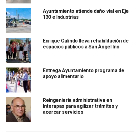
También precisó que este evento es en memoria de David
Ayuntamiento atiende daño vial en Eje
Rangel Tapia, promotor potosino de esta disciplina.
130 e Industrias
El representante de la Asociación Estatal de Ajedrecistas
Potosinos, Salvador B eltrán Cedillo resaltó el apoyo del
Enrique Galindo lleva rehabilitación de
alcalde y recordó precisamente a Daniel Álvarez de la
espacios públicos a San Ángel Inn
Llera por ser un gran difusor del ajedrez entre la población
potosina.
Entrega Ayuntamiento programa de
apoyo alimentario
Reingeniería administrativa en
Interapas para agilizar trámites y
acercar servicios
Entre los requisitos sobresalen: Cualquier persona podrá
participar en las categorías: Peón, 12 años y menores;
Caballo, 16 años y menores; Torre, 23 años y menores, y