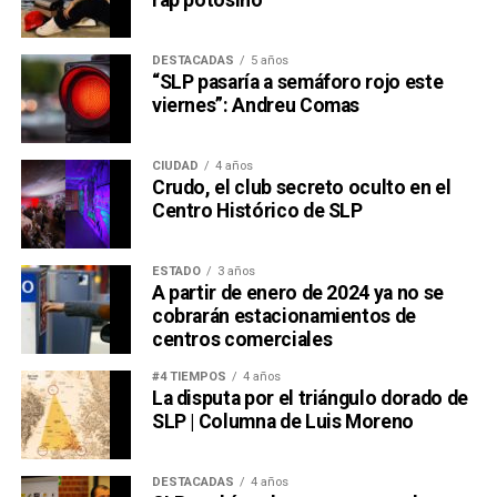
rap potosino
DESTACADAS
5 años
“SLP pasaría a semáforo rojo este
viernes”: Andreu Comas
CIUDAD
4 años
Crudo, el club secreto oculto en el
Centro Histórico de SLP
ESTADO
3 años
A partir de enero de 2024 ya no se
cobrarán estacionamientos de
centros comerciales
#4 TIEMPOS
4 años
La disputa por el triángulo dorado de
SLP | Columna de Luis Moreno
DESTACADAS
4 años