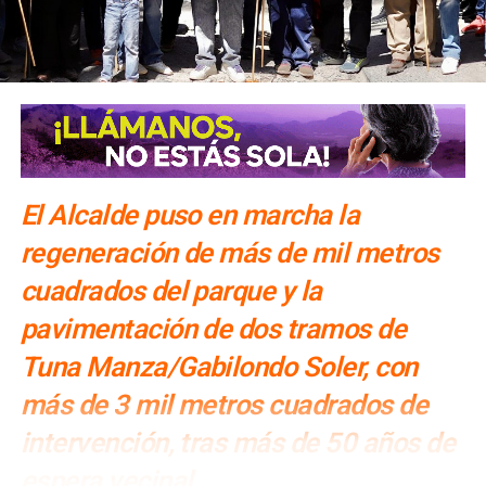
Enrique Galindo arranca construcción de nueva
vialidad en Mártires de la Revolución
El Alcalde puso en marcha la
regeneración de más de mil metros
cuadrados del parque y la
pavimentación de dos tramos de
Tuna Manza/Gabilondo Soler, con
más de 3 mil metros cuadrados de
intervención, tras más de 50 años de
espera vecinal