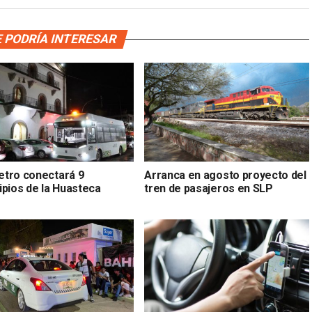
 PODRÍA INTERESAR
tro conectará 9
Arranca en agosto proyecto del
ipios de la Huasteca
tren de pasajeros en SLP