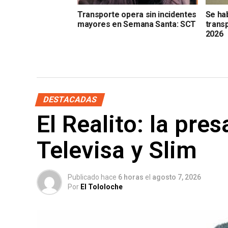
Transporte opera sin incidentes
Se hab
mayores en Semana Santa: SCT
trans
2026
DESTACADAS
El Realito: la pre
Televisa y Slim
Publicado hace
6 horas
el
agosto 7, 2026
Por
El Tololoche