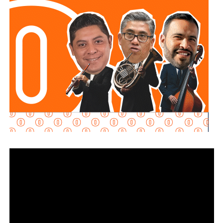
principales: e
stablecer de manera objetiva
determinadas conductas evasivas del deudor
alimentario
y penalizar la coparticipación de terceras
personas que, con conocimiento de la obligación
existente, contribuyan a impedir su cumplimiento.
La diputada María Dolores Robles Chairez destacó que la
modificación busca brindar mayores herramientas jurídicas
para proteger el derecho de niñas, niños y demás
personas acreedoras alimentarias, evitando que
maniobras de carácter patrimonial sean utilizadas para
obstaculizar el cumplimiento de las obligaciones
establecidas por la autoridad judicial.
Señaló que existen casos en los que los deudores
alimentarios recurren a actos jurídicos o materiales que
aparentemente pueden ser lícitos, pero que tienen como
finalidad eludir sus responsabilidades. Entre estas
prácticas se encuentran la renuncia voluntaria a empleos