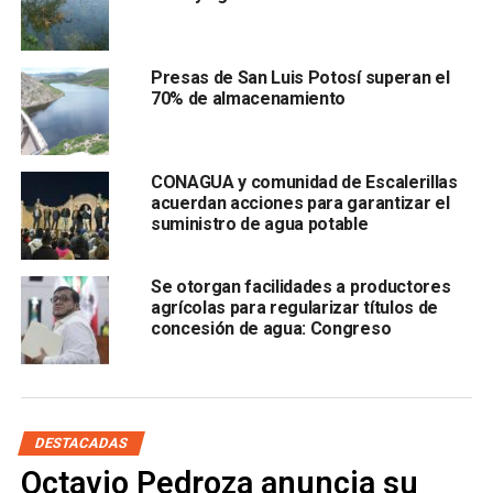
oportunidad de saludar a mi querido Darío –delegado de
Conagua en San Luis Potosí– pero era rapidito”.
Presas de San Luis Potosí superan el
70% de almacenamiento
CONAGUA y comunidad de Escalerillas
acuerdan acciones para garantizar el
suministro de agua potable
Ante los señalamientos de que
su asistencia podría
Se otorgan facilidades a productores
incidir en la toma de decisiones,
tratándose de la
agrícolas para regularizar títulos de
dirigente de un partido político
, Rita Ozalia respondió
concesión de agua: Congreso
que
solo acude por invitación, en calidad de ciudadana
y no participa activamente en los eventos
.
“
También soy ciudadana, y también soy invitada.
DESTACADAS
Mientras me inviten, yo voy”, comentó, al reafirmar que
no
Octavio Pedroza anuncia su
entró a la reunión ni toma decisiones en la misma.