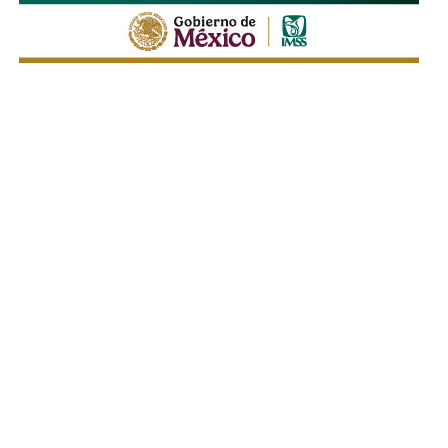
La legislación establecerá que, salvo prueba en contrario,
se presumirá dicha intención cuando el deudor, sin causa
justificada, renuncie a su empleo o solicite licencia sin
goce de sueldo, cuando este constituya su único o
principal medio para obtener ingresos.
Asimismo, se establecen sanciones para quienes, durante
un proceso judicial o existiendo una resolución firme,
enajenen intencionalmente de manera parcial o total sus
bienes con la finalidad de eludir obligaciones alimentarias.
De igual manera, se sancionará a quienes, teniendo
conocimiento de la existencia de una obligación
alimentaria o de un proceso judicial en curso, ayuden al
deudor a ocultar bienes, acepten figurar como titulares
aparentes de estos o realicen actos jurídicos simulados
con el propósito de evitar que se cumplan las
obligaciones alimentarias.