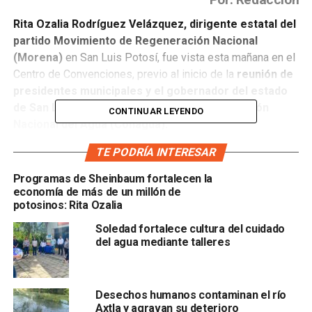
Rita Ozalia Rodríguez Velázquez, dirigente estatal del
partido Movimiento de Regeneración Nacional
(Morena)
en San Luis Potosí, fue vista esta mañana en el
Centro de Convenciones, previo al inicio de la
reunión de
presidentes municipales y el gobernador del estado
de San Luis Potosí, junto al titular de la Comisión
CONTINUAR LEYENDO
Nacional del Agua (Conagua).
TE PODRÍA INTERESAR
Ante esto, la morenista
justificó que sólo pasó a saludar
a Efraín Morales López,
titular de la Conagua a nivel
Programas de Sheinbaum fortalecen la
federal, a
Mauricio Rodríguez Alonso,
ex delegado de la
economía de más de un millón de
presidenta electa Claudia Sheinbaum en San Luis Potosí,
potosinos: Rita Ozalia
así como a los
funcionarios estatales y al propio
Soledad fortalece cultura del cuidado
gobernador,
Ricardo Gallardo Cardona.
del agua mediante talleres
“
Efraín Morales es un amigo, Mauricio Rodriguez… y
venimos a saludarles
, y de paso saludamos al
Desechos humanos contaminan el río
gobernador y al secretario general de gobierno. No tuve
Axtla y agravan su deterioro