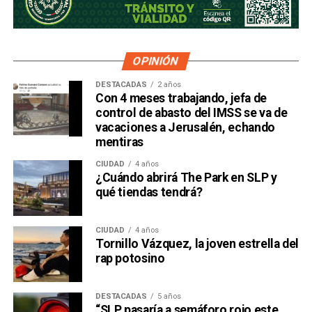
OPINIÓN
DESTACADAS
2 años
Con 4 meses trabajando, jefa de
control de abasto del IMSS se va de
vacaciones a Jerusalén, echando
mentiras
CIUDAD
4 años
¿Cuándo abrirá The Park en SLP y
qué tiendas tendrá?
CIUDAD
4 años
Tornillo Vázquez, la joven estrella del
rap potosino
DESTACADAS
5 años
“SLP pasaría a semáforo rojo este