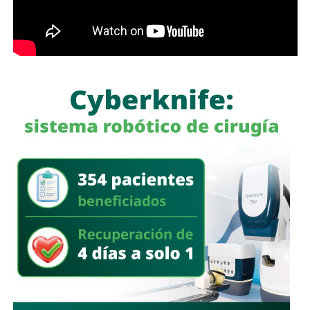
estables, la solicitud de licencias sin goce de sueldo
durante periodos relacionados con procesos familiares y
la transferencia de bienes a familiares o personas de
confianza que actúan como titulares aparentes.
Con esta iniciativa se busca establecer que comete el
delito de incumplimiento de las obligaciones de
asistencia familiar quien se coloque intencionalmente en
estado de insolvencia con el propósito de eludir el
cumplimiento de las obligaciones alimentarias
establecidas por la ley.