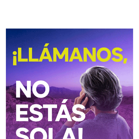
Para estas conductas se contempla una sanción de seis
meses a tres años de prisión, además de una sanción
pecuniaria de 60 a 300 días del valor de la Unidad de
Medida y Actualización (UMA).
La iniciativa fue turnada a la Comisión Primera de Justicia
para su análisis y dictamen correspondiente.
También lee:
Cuauhtli Badillo pide a alcaldes denunciar
movimientos ligados al huachicol