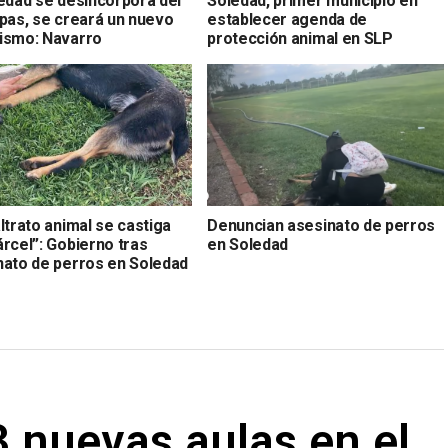
ledad se desincorpora del
Soledad, primer municipio en
apas, se creará un nuevo
establecer agenda de
ismo: Navarro
protección animal en SLP
ltrato animal se castiga
Denuncian asesinato de perros
rcel”: Gobierno tras
en Soledad
nato de perros en Soledad
 nuevas aulas en el