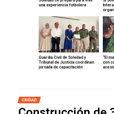
Soledad se prepara para vivir
Si So
una experiencia futbolera
Inter
organ
Guardia Civil de Soledad y
“El ma
Tribunal de Justicia coordinan
con cá
jornada de capacitación
asesi
CIUDAD
Construcción de 3