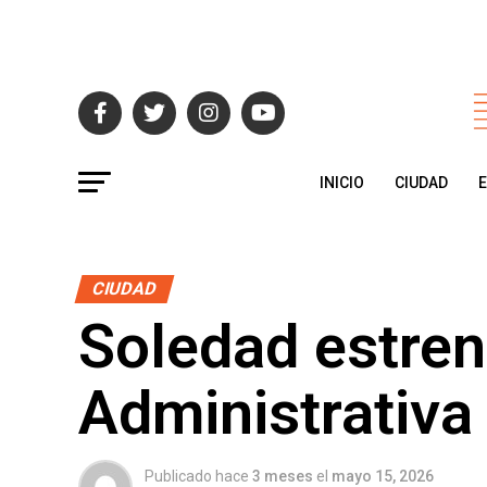
INICIO
CIUDAD
CIUDAD
Soledad estre
Administrativa
Publicado hace
3 meses
el
mayo 15, 2026