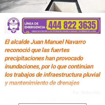
SIGUIENTE
Calle Ópalo en Valle Dorado se reducirá a un solo
carril por reparación de alcantarillado sanitario
NO TE PIERDAS
Tenemos proyecto de ciudad para dar continuidad al
trabajo por San Luis: Galindo
El alcalde Juan Manuel Navarro
reconoció que las fuertes
precipitaciones han provocado
inundaciones, por lo que continúan
los trabajos de infraestructura pluvial
y mantenimiento de drenajes
Por: Redacción
El Ayuntamiento de
Soledad de Graciano Sánchez