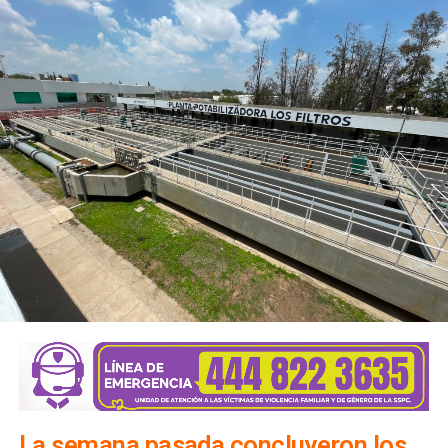
carpintería, herrería, electricidad, computación, danza y
actividades deportivas, que les permitan incorporarse al
mercado laboral, emprender un negocio propio o
perfeccionar conocimientos que ya poseen.
El alcalde señaló que el objetivo es que los soledenses
encuentren en este
Centro
un lugar donde puedan
prepararse, perfeccionar sus habilidades y abrir nuevas
oportunidades para salir adelante. “Aquí generamos áreas
de oportunidad para que la gente pueda aprender un oficio,
conseguir un empleo o iniciar su propio negocio, en un
espacio digno, moderno y equipado con herramientas,
maquinaria y tecnología de primer nivel, con áreas amplias
diseñadas específicamente para cada actividad, donde
puedan desarrollar sus capacidades en instalaciones de
La semana pasada concluyeron los