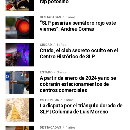
rap potosino
DESTACADAS
5 años
“SLP pasaría a semáforo rojo este
viernes”: Andreu Comas
CIUDAD
4 años
Crudo, el club secreto oculto en el
Centro Histórico de SLP
ESTADO
3 años
A partir de enero de 2024 ya no se
cobrarán estacionamientos de
centros comerciales
#4 TIEMPOS
4 años
La disputa por el triángulo dorado de
SLP | Columna de Luis Moreno
DESTACADAS
4 años