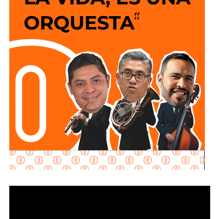
La semana pasada concluyeron los trabajos de
mantenimiento y restauración en los módulos donde se
lleva a cabo el proceso de potabilización del agua, para
continuar con la limpieza y mantenimiento integral de las
instalaciones de la planta.
La siguiente etapa contempla el equipamiento de los
tanques de floculación y sedimentación, donde las
partículas e impurezas que contiene el agua se agrupan y
posteriormente se depositan en el fondo, permitiendo
separar el agua más clara para que continúe con las
etapas de filtración y desinfección antes de su
distribución.