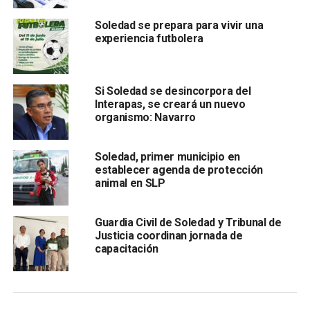
transformación
para conservar la bonanza que el
Soledad se prepara para vivir una
municipio ha logrado en los últimos años.
experiencia futbolera
Aseguró que con apoyo tot al llevará a Soledad a u
n mejor
nivel, con más pavimentaciones, con más hogares
con acceso al agua, con colonias y comunidades con
Si Soledad se desincorpora del
Interapas, se creará un nuevo
más servicios públicos como alumbrado, recolección
organismo: Navarro
de basura y vigilancia policial.
Soledad, primer municipio en
establecer agenda de protección
animal en SLP
Guardia Civil de Soledad y Tribunal de
Justicia coordinan jornada de
capacitación
Con un enfoque renovado dijo que continuará la
transformación con más apoyos en infraestructura,
seguridad, servicios públicos, programas sociales,
empleo y educación.