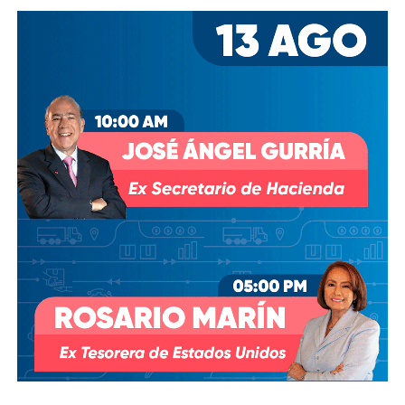
Desde entonces,
al menos tres intentos de rescindir o
modificar el contrato se han hecho sin haber
prosperado
: en agosto de 2018, la Comisión Estatal del
Agua abrió un expediente que no avanzó pese a 350 mil
afectados y una queja de oficio de la Comisión Estatal de
Derechos Humanos; en abril de 2023, el entonces
presidente
Andrés Manuel López Obrador
respondió a
una petición del gobernador Ricardo Gallardo Cardona con
un “a lo mejor se lo cambiamos” que no derivó en ningún
trámite documentado; y desde 2025, la Comisión Nacional
del Agua asegura estar “evaluando” el retiro de la
concesión, hasta el momento, sin resolución.
También lee:
Diputada pide poner un alto a la empresa de
El Realito