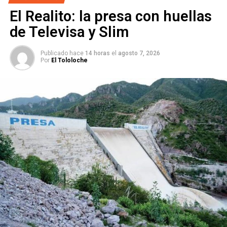
El Realito: la presa con huellas
de Televisa y Slim
Publicado hace
14 horas
el
agosto 7, 2026
Por
El Tololoche
Juan Carlos Machinena Morales sufrió un accidente
vial entre la noche del 23 de diciembre y las primeras