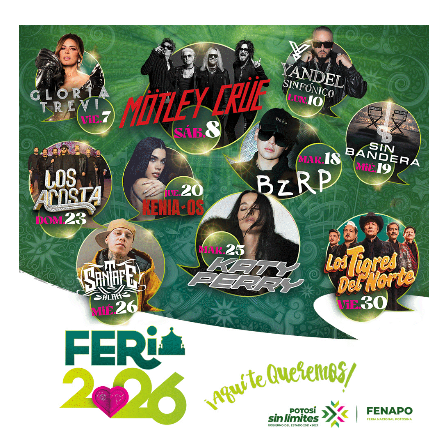
Esa conversión todavía no ocurre: se proyecta para 2027.
Azcárraga ha reducido considerablemente sus acciones
de la compañía, aunque conserva (vía un fideicomiso
familiar y una clase especial de acciones) el control formal
del voto de la empresa, independientemente de cuánto
capital tenga cada quien. En resumidas cuentas, aunque
Emilio Azcárraga tiene el poder de decisión
,
el mismo
financiero que reparte el control de El Realito con los
dos hombres más poderosos de Televisa está, al
mismo tiempo, camino a convertirse en el mayor
dueño accionario de la propia televisora.