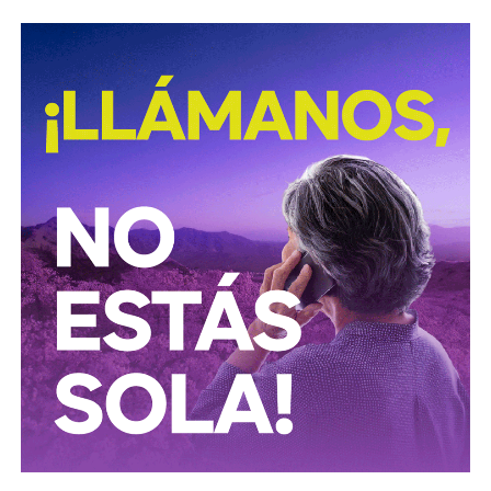
David Martínez es apodado coloquialmente como “
El
Fantasma de Wall Street
”, y ha adquirido un poder
inmenso en Latinoamérica, especialmente en Argentina,
donde ha servido como negociador para la deuda nacional
y en 2017, fue considerado por Forbes como el hombre
más rico de dicho país. El regiomontano tiene un historial
documentado de tomar control de empresas en
dificultades financieras a partir de deuda: lo hizo con la
textilera CYDSA en los años 90, con la vidriera Vitro entre
2009 y 2012, y con las ya mencionadas Empresas ICA
desde 2016.
TAMBIÉN TE PUEDE INTERESAR:
Machinena utilizaba
vehículo del INAH para hacer campaña a gobernador
Algo similar realizó en 2020 con
Grupo Aeroportuario
del Centro Norte
(OMA), el operador de, entre otros, el