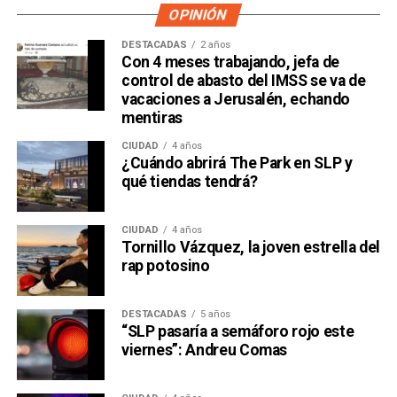
OPINIÓN
DESTACADAS
2 años
Con 4 meses trabajando, jefa de
control de abasto del IMSS se va de
vacaciones a Jerusalén, echando
mentiras
CIUDAD
4 años
¿Cuándo abrirá The Park en SLP y
qué tiendas tendrá?
CIUDAD
4 años
Tornillo Vázquez, la joven estrella del
rap potosino
DESTACADAS
5 años
“SLP pasaría a semáforo rojo este
viernes”: Andreu Comas