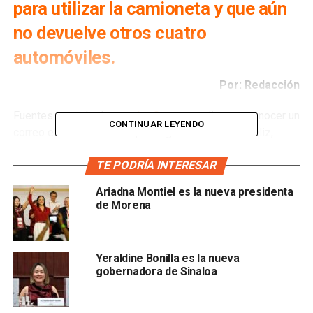
para utilizar la camioneta y que aún
no devuelve otros cuatro
automóviles.
Por: Redacción
Fuentes consultadas por
La Orquesta
dieron a conocer un
CONTINUAR LEYENDO
correo electrónico en el que Hugo Cotonieto Santeliz,
actual encargado de despacho del Centro INAH de San
TE PODRÍA INTERESAR
Luis Potosí, confirmó que en
el vehículo en el que se
accidentó Juan Carlos Machinena Morales,
Ariadna Montiel es la nueva presidenta
precandidato independiente a la gubernatura del
de Morena
estado, sí pertenecía a la dependencia federal
, sin
embargo, acotó que el uso de eso de la camioneta no fue
autorizado por el INAH.
Yeraldine Bonilla es la nueva
gobernadora de Sinaloa
Cotonieto Santeliz informó, en el correo, a los trabajadores
del Centro que la pick up accidentada sí pertenece al INAH