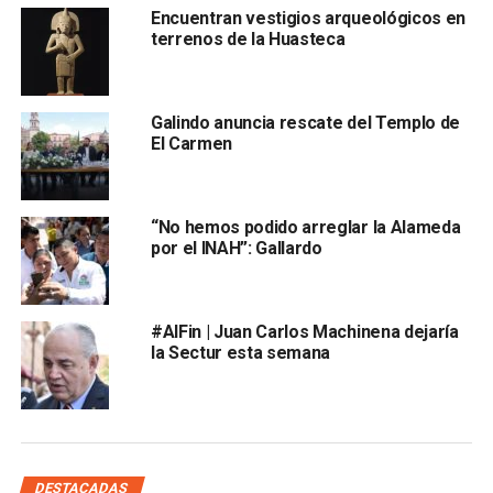
e iba abordado por Machinena Morales y una persona
Encuentran vestigios arqueológicos en
identificada como Enrique, no obstante, también les da a
terrenos de la Huasteca
conocer que ninguno de los dos se encontraba en alguna
comisión de la dependencia y que esa camioneta,
junto
con otros cuatro vehículos están en posesión del
Galindo anuncia rescate del Templo de
precandidato independiente y nunca fueron devueltos
El Carmen
a la dependencia.
El encargo de despacho del INAH también advierte que ya
“No hemos podido arreglar la Alameda
comenzaron un proceso para que
se apliquen las
por el INAH”: Gallardo
sanciones correspondientes
.
#AlFin | Juan Carlos Machinena dejaría
la Sectur esta semana
DESTACADAS