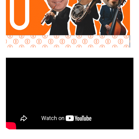
La diputada María Dolores Robles Chairez destacó que la
modificación busca brindar mayores herramientas jurídicas
para proteger el derecho de niñas, niños y demás
personas acreedoras alimentarias, evitando que
maniobras de carácter patrimonial sean utilizadas para
obstaculizar el cumplimiento de las obligaciones
establecidas por la autoridad judicial.
Señaló que existen casos en los que los deudores
alimentarios recurren a actos jurídicos o materiales que
aparentemente pueden ser lícitos, pero que tienen como
finalidad eludir sus responsabilidades. Entre estas
prácticas se encuentran la renuncia voluntaria a empleos
estables, la solicitud de licencias sin goce de sueldo
durante periodos relacionados con procesos familiares y
la transferencia de bienes a familiares o personas de
confianza que actúan como titulares aparentes.