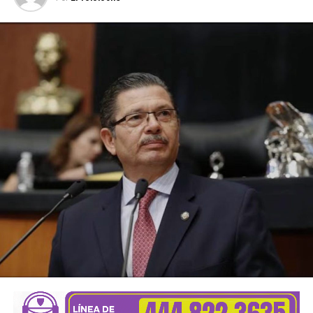
ARTÍCULOS RELACIONADOS:
COMERCIO INTERNACIONAL
NASCO
NORTEAMÉRICA
SIGUIENTE
Muy probable que se tomen clases en línea por el
calor: diputado
NO TE PIERDAS
Ajustan vacaciones escolares por climas extremos