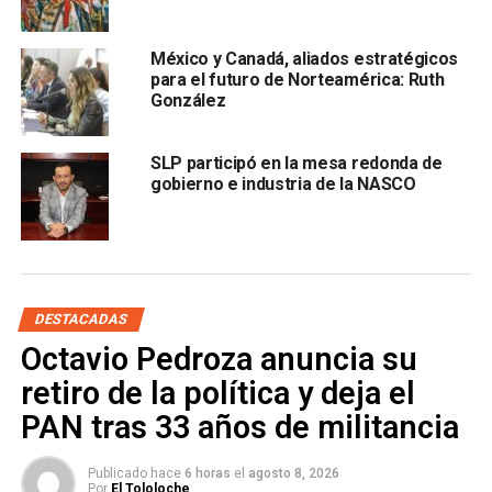
global del bloque comercial del T-MEC.
México y Canadá, aliados estratégicos
para el futuro de Norteamérica: Ruth
González
SLP participó en la mesa redonda de
gobierno e industria de la NASCO
González Martínez destacó que
albergar este
encuentro continental permitirá mostrar las ventajas
competitivas que han convertido al Estado en un polo
de atracción para la inversión extranjera,
además de
DESTACADAS
generar beneficios económicos directos para las y los
Octavio Pedroza anuncia su
potosinos.
retiro de la política y deja el
PAN tras 33 años de militancia
También lee:
San Luis fortalece lazos en Foro Logístico
de Norteamérica
Publicado hace
6 horas
el
agosto 8, 2026
Por
El Tololoche