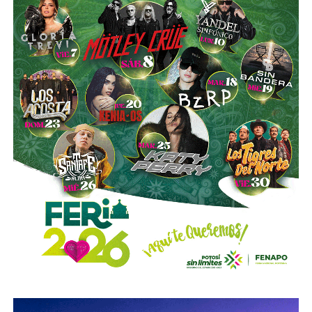
principal medio para obtener ingresos.
Asimismo, se establecen sanciones para quienes, durante
un proceso judicial o existiendo una resolución firme,
enajenen intencionalmente de manera parcial o total sus
bienes con la finalidad de eludir obligaciones alimentarias.
De igual manera, se sancionará a quienes, teniendo
conocimiento de la existencia de una obligación
alimentaria o de un proceso judicial en curso, ayuden al
deudor a ocultar bienes, acepten figurar como titulares
aparentes de estos o realicen actos jurídicos simulados
con el propósito de evitar que se cumplan las
obligaciones alimentarias.
Para estas conductas se contempla una sanción de seis
meses a tres años de prisión, además de una sanción
pecuniaria de 60 a 300 días del valor de la Unidad de
Medida y Actualización (UMA).