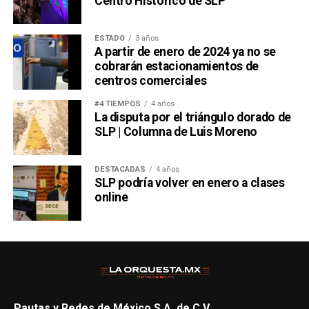
Centro Histórico de SLP
ESTADO
3 años
A partir de enero de 2024 ya no se
cobrarán estacionamientos de
centros comerciales
#4 TIEMPOS
4 años
La disputa por el triángulo dorado de
SLP | Columna de Luis Moreno
DESTACADAS
4 años
SLP podría volver en enero a clases
online
Pautas y Redes de México S.A. de C.V.