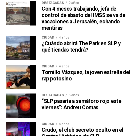
DESTACADAS
2 años
Con 4 meses trabajando, jefa de
control de abasto del IMSS se va de
vacaciones a Jerusalén, echando
mentiras
CIUDAD
4 años
¿Cuándo abrirá The Park en SLP y
qué tiendas tendrá?
CIUDAD
4 años
Tornillo Vázquez, la joven estrella del
rap potosino
DESTACADAS
5 años
“SLP pasaría a semáforo rojo este
viernes”: Andreu Comas
CIUDAD
4 años
Crudo, el club secreto oculto en el