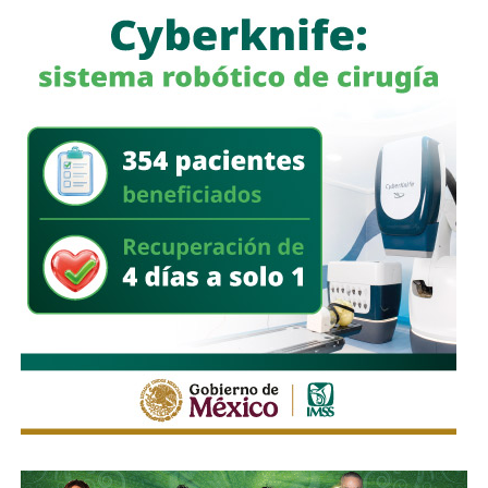
Con esta iniciativa se busca establecer que comete el
delito de incumplimiento de las obligaciones de
asistencia familiar quien se coloque intencionalmente en
estado de insolvencia con el propósito de eludir el
cumplimiento de las obligaciones alimentarias
establecidas por la ley.
La legislación establecerá que, salvo prueba en contrario,
se presumirá dicha intención cuando el deudor, sin causa
justificada, renuncie a su empleo o solicite licencia sin
goce de sueldo, cuando este constituya su único o