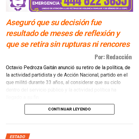
Aseguró que su decisión fue
resultado de meses de reflexión y
que se retira sin rupturas ni rencores
Por: Redacción
Octavio Pedroza Gaitán anunció su retiro de la política, de
la actividad partidista y de Acción Nacional, partido en el
que militó durante 33 años, al considerar que su ciclo
dentro del servicio público y la actividad política ha
llegado a su fin.
CONTINUAR LEYENDO
A través de un posicionamiento titulado “Un paso de lado”,
el político potosino explicó que tomó la decisión después
de varios meses de reflexión y aseguró que su salida se
da sin rupturas, confrontaciones ni resentimientos.
ESTADO