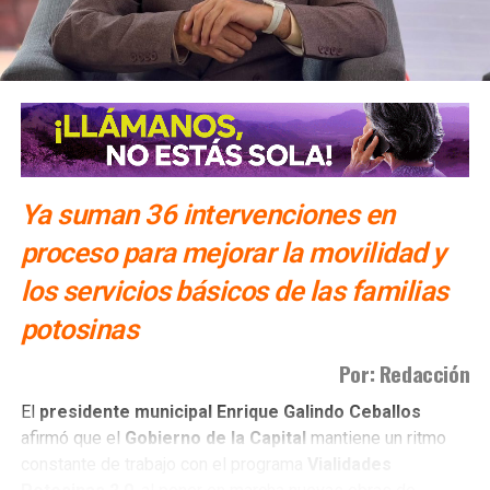
Ya suman 36 intervenciones en
proceso para mejorar la movilidad y
los servicios básicos de las familias
potosinas
Por: Redacción
El
presidente municipal Enrique Galindo Ceballos
afirmó que el
Gobierno de la Capital
mantiene un ritmo
constante de trabajo con el programa
Vialidades