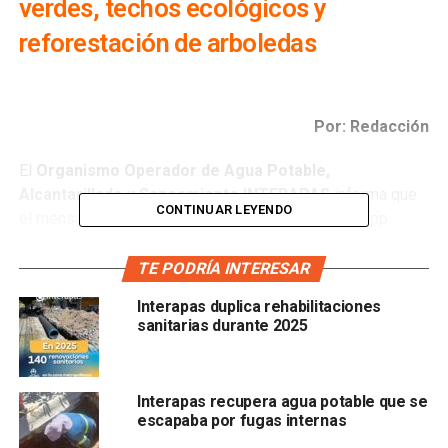
verdes, techos ecológicos y
reforestación de arboledas
Por: Redacción
El
Organismo Operador de Agua Potable,
Alcantarillado y Saneamiento INTERAPAS
informa que
CONTINUAR LEYENDO
el mensaje que circula en redes sociales y whatsapp
sobre que tirar agua en las banquetas y pisos de tierra
ayuda a recargar las nubes, es falsa porque no tiene
TE PODRÍA INTERESAR
ningún soporte científico.
Interapas duplica rehabilitaciones
sanitarias durante 2025
Esta versión, lo único que provocó fue desinformación en
la población, ocasionando que no sólo se tirara agua de
reúso, sino que se desperdiciara agua limpia en estos
Interapas recupera agua potable que se
momentos en que la sequía en la capital de San Luis
escapaba por fugas internas
Potosí está considerada como excepcional.