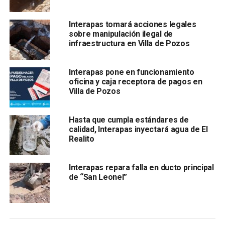
El mensaje versaba sobre tirar tinas de agua sobre
Interapas tomará acciones legales
banquetas y pisos para elevar humedad a las nubes, sin
sobre manipulación ilegal de
embargo para ello se requieren cuerpos de agua
infraestructura en Villa de Pozos
demasiado extensos y con una importante cantidad de
agua, para que se condense el aire y el vapor en las nubes
Interapas pone en funcionamiento
y dar lugar a las precipitaciones.
oficina y caja receptora de pagos en
Villa de Pozos
Hasta que cumpla estándares de
calidad, Interapas inyectará agua de El
Realito
Interapas repara falla en ducto principal
Lo que se aconseja y es mucho más viable es recrear o
de “San Leonel”
mantener áreas verdes, techos ecológicos, reforestación
de arboledas que mantienen humedales y provocan de
manera natural la caída de lluvias; ya que las plantas
respiran por la noche y durante el día liberan la humedad