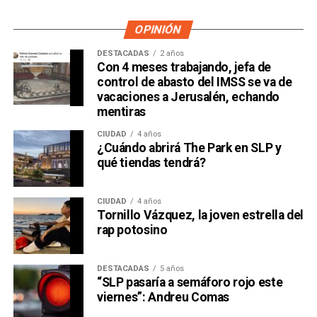
OPINIÓN
DESTACADAS
2 años
Con 4 meses trabajando, jefa de
control de abasto del IMSS se va de
vacaciones a Jerusalén, echando
mentiras
CIUDAD
4 años
¿Cuándo abrirá The Park en SLP y
qué tiendas tendrá?
CIUDAD
4 años
Tornillo Vázquez, la joven estrella del
rap potosino
DESTACADAS
5 años
“SLP pasaría a semáforo rojo este
viernes”: Andreu Comas