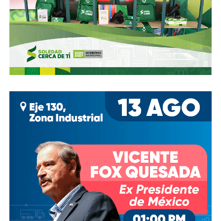
el ahora cancelado Aeropuerto de Texcoco
),
cuando
se otorgó la concesión para la administración de El
Realito, ni Slim ni Martínez ni los copresidentes de
Televisa tenían sus actuales injerencias en Aquos
, por
lo que se podría decir que ésta fue heredada, y acabó
dejando el control de la presa en las manos de cuatro de
los hombres más poderosos del país.
Desde entonces,
al menos tres intentos de rescindir o
modificar el contrato se han hecho sin haber
prosperado
: en agosto de 2018, la Comisión Estatal del
Agua abrió un expediente que no avanzó pese a 350 mil
afectados y una queja de oficio de la Comisión Estatal de
Derechos Humanos; en abril de 2023, el entonces
presidente
Andrés Manuel López Obrador
respondió a
una petición del gobernador Ricardo Gallardo Cardona con
un “a lo mejor se lo cambiamos” que no derivó en ningún
trámite documentado; y desde 2025, la Comisión Nacional
del Agua asegura estar “evaluando” el retiro de la