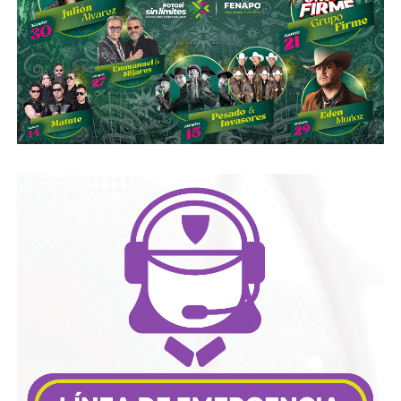
David Martínez es apodado coloquialmente como “
El
Fantasma de Wall Street
”, y ha adquirido un poder
inmenso en Latinoamérica, especialmente en Argentina,
donde ha servido como negociador para la deuda nacional
y en 2017, fue considerado por Forbes como el hombre
más rico de dicho país. El regiomontano tiene un historial
documentado de tomar control de empresas en