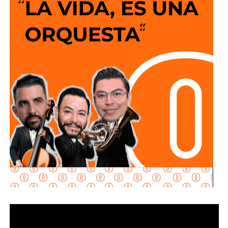
que lo que ya se les informó, que hay rumores nada más,
pero ya lo dijo Pemex: negó la existencia de los trabajos”,
declaró.
La funcionaria fue cuestionada luego de que se informara
sobre la postura del gobierno federal respecto a l
a
prohibición del fracking en la Huasteca Potosina.
Gómez y De Angoitia han sido por muchos años los
hombre de confianza de Emilio Azcárraga Jean
, al
Ante ello, Mendoza Díaz señaló que no existe posibilidad
grado que cuando en 2024 este último dio un paso al
de que este tipo de actividades se desarrollen en la
costado de la presidencia de Grupo Televisa en medio de
región, particularmente en municipios de la zona Huasteca.