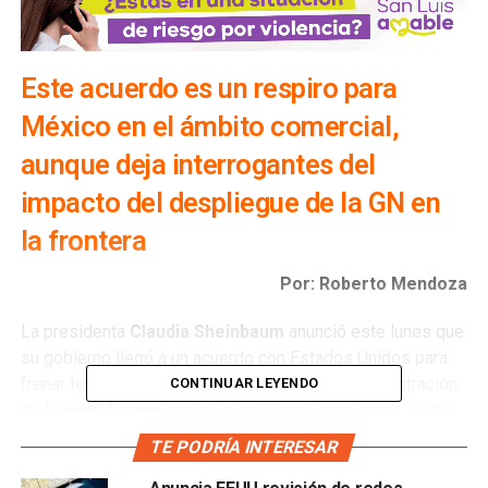
Este acuerdo es un respiro para
México en el ámbito comercial,
aunque deja interrogantes del
impacto del despliegue de la GN en
la frontera
Por: Roberto Mendoza
La presidenta
Claudia Sheinbaum
anunció este lunes que
su gobierno llegó a un acuerdo con Estados Unidos para
frenar temporalmente los aranceles que la administración
CONTINUAR LEYENDO
de
Donald Trump
impuso a productos mexicanos. Como
resultado de la negociación, los gravámenes quedarán en
TE PODRÍA INTERESAR
pausa por un mes mientras ambos gobiernos continúan el