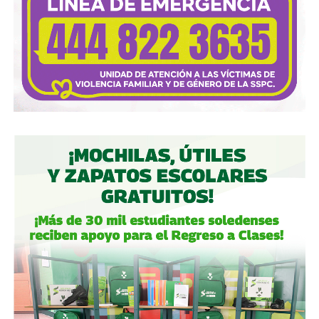
dificultades financieras a partir de deuda: lo hizo con la
textilera CYDSA en los años 90, con la vidriera Vitro entre
2009 y 2012, y con las ya mencionadas Empresas ICA
desde 2016.
Algo similar realizó en 2020 con
Grupo Aeroportuario
del Centro Norte
(OMA), el operador de, entre otros, el
Aeropuerto Ponciano Arriaga de la capital potosina.
Fintech compró primero acciones especiales que
garantizaban el control de la aeroportuaria y luego
concretó una oferta pública con la que en julio de 2021,
alcanzó el 30.1% de participación económica, suficiente
para mantener el control hasta que lo vendieron a la
francesa Vinci Airports en 2022 (El Economista, dic. 2020
y jul. 2021; Folleto Informativo Definitivo, Bolsa Mexicana
de Valores, may. 2021).
Si bien todos estos empresarios se han aliado en otras
ocasiones (
en 2017 ganaron la licitación para construir