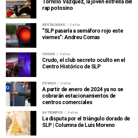
Tornillo Vázquez, la joven estrella del
rap potosino
DESTACADAS
5 años
“SLP pasaría a semáforo rojo este
viernes”: Andreu Comas
CIUDAD
4 años
Crudo, el club secreto oculto en el
Centro Histórico de SLP
ESTADO
3 años
A partir de enero de 2024 ya no se
cobrarán estacionamientos de
centros comerciales
#4 TIEMPOS
4 años
La disputa por el triángulo dorado de
SLP | Columna de Luis Moreno