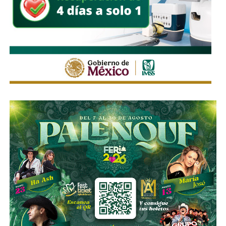
El pasado mes de junio, como parte de un aumento de
capital de alrededor de 7 mil millones de pesos aprobado
por los accionistas de Televisa, la empresa informó que l
a
participación de Martínez podría llegar a 22.3% una
vez se conviertan las obligaciones que compró, lo
que lo convertiría en el mayor accionista individual de
la compañía.
Esa conversión todavía no ocurre: se proyecta para 2027.
Azcárraga ha reducido considerablemente sus acciones
de la compañía, aunque conserva (vía un fideicomiso
familiar y una clase especial de acciones) el control formal
del voto de la empresa, independientemente de cuánto
capital tenga cada quien. En resumidas cuentas, aunque
Emilio Azcárraga tiene el poder de decisión
,
el mismo
financiero que reparte el control de El Realito con los
dos hombres más poderosos de Televisa está, al
mismo tiempo, camino a convertirse en el mayor
dueño accionario de la propia televisora.