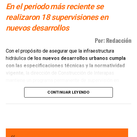
En el periodo más reciente se
realizaron 18 supervisiones en
nuevos desarrollos
Por: Redacción
Con el propósito de asegurar que la infraestructura
hidráulica d
e los nuevos desarrollos urbanos cumpla
con las especificaciones técnicas y la normatividad
vigente
, la dirección de Construcción de Interapas
mantiene un programa permanente de supervisión en
fraccionamientos y centros de población que buscan
CONTINUAR LEYENDO
incorporarse a las redes de agua potable y drenaje.
Estas revisiones tienen como objetivo verificar que las
obras se ejecuten conforme a los proyectos autorizados,
que
las redes de agua potable y alcantarillado
cumplan con los estándares de c alidad,