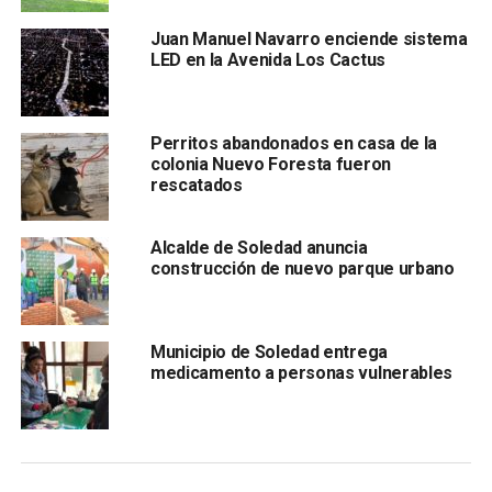
a los trabajadores al lavado constante de manos.
Juan Manuel Navarro enciende sistema
LED en la Avenida Los Cactus
Además, se instruyó a las oficinas municipales que
establezcan mecanismos para evitar que se reúnan gran
cantidad de personas en un mismo lugar. En el ingreso a la
presidencia municipal o a la
Unidad Administrativa
Perritos abandonados en casa de la
colonia Nuevo Foresta fueron
rescatados
Alcalde de Soledad anuncia
construcción de nuevo parque urbano
Municipio de Soledad entrega
se dota de gel antibacterial a las personas que acuden a
medicamento a personas vulnerables
realizar diversos trámites.
Pérez Zúñiga describió que los servicios de la ciudad se
mantendrán con normalidad, lo que se ha pospuesto son
eventos, cursos, actividades en centros