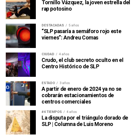
Tornillo Vázquez, la joven estrella del
rap potosino
DESTACADAS
5 años
“SLP pasaría a semáforo rojo este
viernes”: Andreu Comas
CIUDAD
4 años
Crudo, el club secreto oculto en el
Centro Histórico de SLP
ESTADO
3 años
A partir de enero de 2024 ya no se
cobrarán estacionamientos de
centros comerciales
#4 TIEMPOS
4 años
La disputa por el triángulo dorado de
SLP | Columna de Luis Moreno