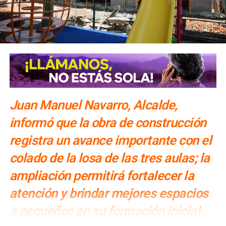
NO TE PIERDAS
Recolectarán víveres para apoyar a damnificados
por lluvias en Salinas
Juan Manuel Navarro, Alcalde,
informó que la obra de construcción
registra un avance importante con el
colado de la losa de las tres aulas; la
ampliación permitirá fortalecer la
atención y brindar mejores espacios
a pequeños en su formación inicial