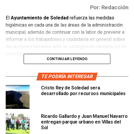
Por: Redacción
El
Ayuntamiento de Soledad
refuerza las medidas
higiénicas en cada una de las áreas de la administración
municipal, además de continuar con la labor de prevenir e
informar a los trabajadores y ciudadanía en general sobre
las acciones tomadas ante la contingencia sanitaria por el
coronavirus Covid-19.
CONTINUAR LEYENDO
Al respecto, el Oficial Mayor,
José Guadalupe Pérez
Zúñiga
, señaló que se implementan acciones preventivas
TE PODRÍA INTERESAR
para evitar que los trabajadores municipales estén en
Cristo Rey de Soledad sera
riesgo, por lo que se han adoptado medidas tanto de
desarrollado por recursos municipales
manera particular como general.
Indicó que en las diferentes áreas se les ha dotado de
gel
antibacterial, cubrebocas e instrumentos de higiene
;
Ricardo Gallardo y Juan Manuel Navarro
entregan parque urbano en Villas del
se ha instruido al departamento de Servicios Generales
Sol
para que mantenga las oficinas limpias, además de instar