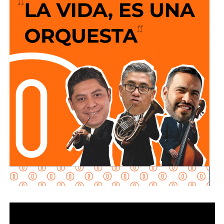
y que los puntos de conexión al sistema público sean
adecuados para garantizar un servicio seguro y eficiente.
Durante las inspecciones pueden determinarse medidas
preventivas y correctivas, para autorizar la incorporación
de nuevos desarrollos a la infraestructura hidráulica
metropolitana.
Con estas supervisiones
, el organismo fortalece la
planeación del crecimiento urbano y contribuye a que
las nuevas redes de agua potable y drenaje
ofrezcan
un servicio confiable a los habitantes.