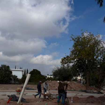
otorgado a Villa de Pozos para formar parte de uno
de los eventos de mayor relevancia y afluencia en
San Luis Potosí, l
o que permitirá fortalecer la promoción turística y cultural
del municipio.
Por último, la presidenta concejal invitó a las y los
asistentes a visitar el stand de Villa de Pozos y conocer
la oferta que tiene el municipio, entre la que destacan su
gastronomía y sus tradiciones, como la emblemática
Procesión de los Cristos, una de las celebraciones que
forman parte de su identidad cultural.