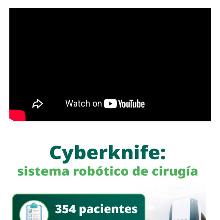
mediante un examen médico adicional y que el caso
permanece
bajo revisión.
De acuerdo con reportes de medios estadounidenses,
más de 50 personas
han muerto
bajo custodia del
ICE
desde el inicio del actual gobierno federal. La madre de
López-Cornejo
declaró al medio
New Jersey Monitor
que se encuentra devastada por la muerte de su hijo.
Hasta el momento, las autoridades estadounidenses no
han informado que
López-Cornejo
haya sido asesinado
por agentes del
ICE
; la versión oficial indica que murió tras
una emergencia médica mientras permanecía bajo
custodia.
También lee:
Ola de calor en Corea del Sur deja 19
muertos