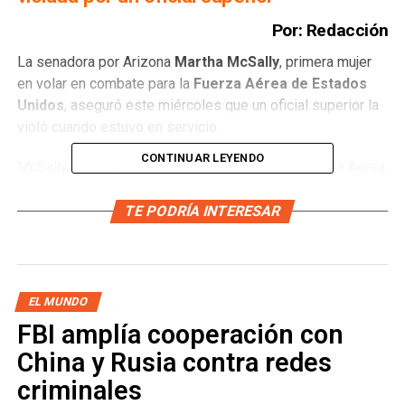
Por: Redacción
La senadora por Arizona
Martha McSally
, primera mujer
en volar en combate para la
Fuerza Aérea de Estados
Unidos
, aseguró este miércoles que un oficial superior la
violó cuando estuvo en servicio.
CONTINUAR LEYENDO
McSally, quien pasó 26 de sus 52 años en la Fuerza Aérea
y comandó un escuadrón de combate, reveló el ata que
durante una audiencia del subcomité del Senado sobre
TE PODRÍA INTERESAR
agresiones sexuales en el ejército.
EL MUNDO
FBI amplía cooperación con
China y Rusia contra redes
“También soy una sobreviviente de agresión sexual en el
ejército, pero a diferencia de muchos valientes
criminales
sobrevivientes,
no informé haber sido agredida