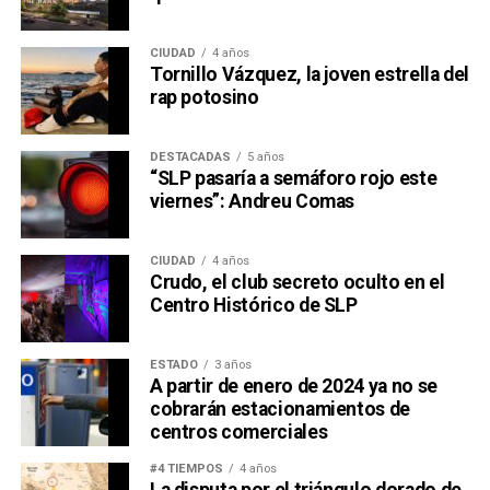
CIUDAD
4 años
Tornillo Vázquez, la joven estrella del
rap potosino
DESTACADAS
5 años
“SLP pasaría a semáforo rojo este
viernes”: Andreu Comas
CIUDAD
4 años
Crudo, el club secreto oculto en el
Centro Histórico de SLP
ESTADO
3 años
A partir de enero de 2024 ya no se
cobrarán estacionamientos de
centros comerciales
#4 TIEMPOS
4 años
La disputa por el triángulo dorado de