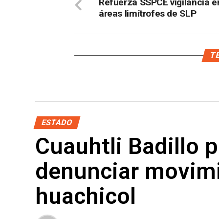
Refuerza SSPCE vigilancia e
áreas limítrofes de SLP
TE
ESTADO
Cuauhtli Badillo p
denunciar movimi
huachicol