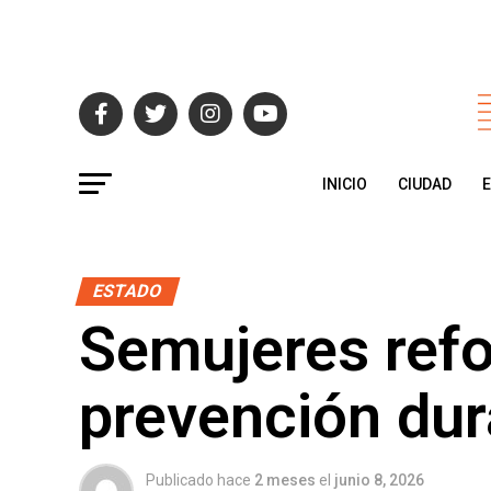
INICIO
CIUDAD
ESTADO
Semujeres refo
prevención dur
Publicado hace
2 meses
el
junio 8, 2026