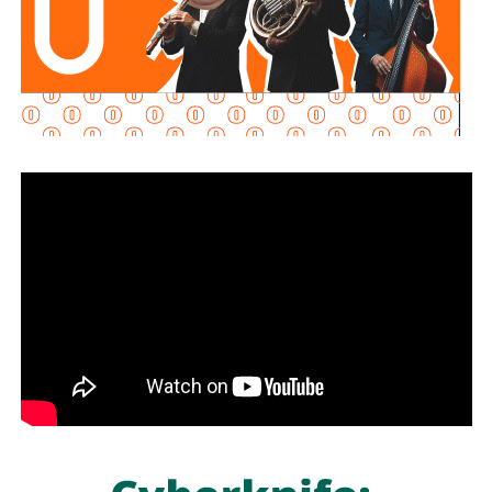
aledañas, los principales destinos turísticos y la red
carretera estatal, además destacó que la estrategia fue
planeada con anticipación y retoma la experiencia y los
resultados obtenidos durante el
operativo
implementado en la edición 2025.
Para este despliegue se contará con la participación de
más de 1,500 efectivos de la Guardia Civil Estatal,
Fiscalía General del Estado, Coordinación Estatal de
Protección Civil, Secretaría de Seguridad y
Protección Ciudadana de la Capital, Policía Municipal
de Soledad de Graciano Sánchez, Policía Municipal de
Villa de Pozos, Secretaría de Salud, Sistema Estatal
de Urgencias Médicas, Bomberos, paramédicos y
personal de seguridad privada, quienes trabajarán de
manera coordinada con la Secretaría de la Defensa
Nacional, Guardia Nacional, Fiscalía General de la
República, Cruz Roja Mexicana