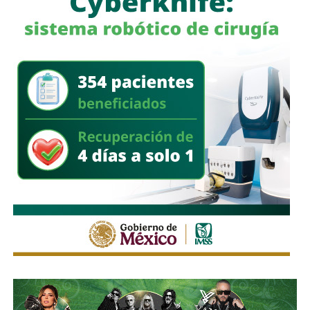
para mantener el objetivo de lograr cero incidencia
delictiva durante el desarrollo de la feria.
Ricardo Gallardo
subrayó que, además del resguardo
permanente en la
Fenapo
, no se descuidará la seguridad
del resto del
Estado
, ya que continuarán fortaleciéndose
los operativos en la capital, su zona conurbada y el resto
de los
59 municipios
, ya que aún se mantiene la
temporada vacacional de verano. Finalmente, reiteró que la
coordinación entre todas las instituciones permitirá brindar
tranquilidad a las familias potosinas y consolidar a la
Fenapo 2026
como la feria más segura, ordenada e