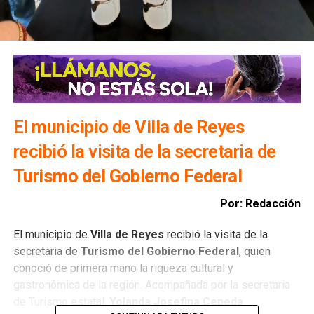
El municipio de
Villa de Reyes
recibió la visita de la secretaria de
Turismo del Gobierno Federal
Por: Redacción
El municipio de
Villa de Reyes
recibió la visita de la
secretaria de
Turismo del Gobierno Federal
, quien
conoció de primera mano la riqueza cultural y
gastronómica de la región. Acompañada por la secretaria
de Turismo estatal,
Yolanda Josefina Cepeda