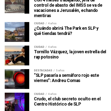
Con 4 meses trabajando, jefa de
control de abasto del IMSS se va de
vacaciones a Jerusalén, echando
mentiras
CIUDAD
4 años
¿Cuándo abrirá The Park en SLP y
qué tiendas tendrá?
CIUDAD
4 años
Tornillo Vázquez, la joven estrella del
rap potosino
DESTACADAS
5 años
“SLP pasaría a semáforo rojo este
viernes”: Andreu Comas
CIUDAD
4 años
Crudo, el club secreto oculto en el
Centro Histórico de SLP