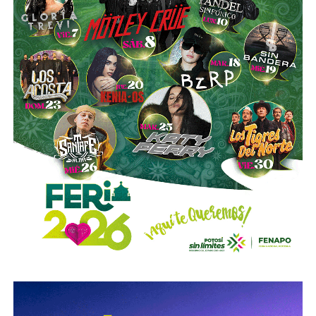
importante de
México
.
También lee:
Poder Judicial evaluará a jueces para definir
su permanencia