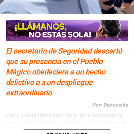
diariamente la vida, la integridad y el patrimonio de la
población.
El secretario de Seguridad descartó
que su presencia en el Pueblo
Mágico obedeciera a un hecho
delictivo o a un despliegue
extraordinario
Por: Redacción
Jesús Juárez Hernández, titular de la Secretaría de
Seguridad y Protección Ciudadana (SSPC)
de San Luis
Potosí
, aclaró que su visita a
Real de Catorce
respondió