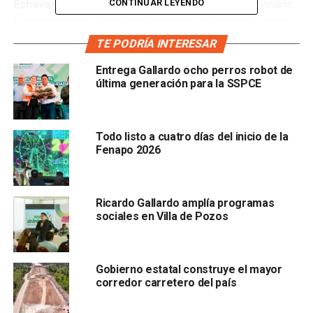
CONTINUAR LEYENDO
Echavarría,
y el alcalde Ismael Hernández, la funcionaria
federal recorrió la histórica Hacienda de Calderón, donde
degustó los sabores únicos de la gastronomía regional
TE PODRÍA INTERESAR
elaborada por cocineras tradicionales, disfrutó de la danza
Entrega Gallardo ocho perros robot de
azteca —una de las expresiones más representativas de
última generación para la SSPCE
la zona— y probó dulces típicos en un marco de
hospitalidad y tradiciones sin límites.
La jornada permitió que la secretaria constatara el
Todo listo a cuatro días del inicio de la
Fenapo 2026
potencial del turismo comunitario de San Luis Potosí, uno
de los rubros que más impulso ha recibido durante el
actual gobierno de la presidenta
Claudia Sheinbaum
Ricardo Gallardo amplía programas
sociales en Villa de Pozos
Gobierno estatal construye el mayor
corredor carretero del país