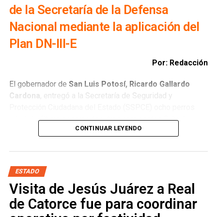
de la Secretaría de la Defensa
Nacional mediante la aplicación del
Plan DN-III-E
Por: Redacción
El gobernador de
San Luis Potosí, Ricardo Gallardo
Cardona
, entregó a la Secretaría de Seguridad y
Protección Ciudadana del Estado (SSPCE) ocho perros
robot de última generación y tres camionetas Suburban
CONTINUAR LEYENDO
blindadas; mientras que la Coordinación Estatal de
Protección Civil (CEPC) recibió una ambulancia de
traslado, una camioneta operativa, una lancha de rescate,
chalecos, chamarras, pantalones, botas y gorras para
ESTADO
mejorar la atención de emergencias en las cuatro regiones
Visita de Jesús Juárez a Real
del Estado.
de Catorce fue para coordinar
Ante representantes de los tres
Poderes del Estado, la