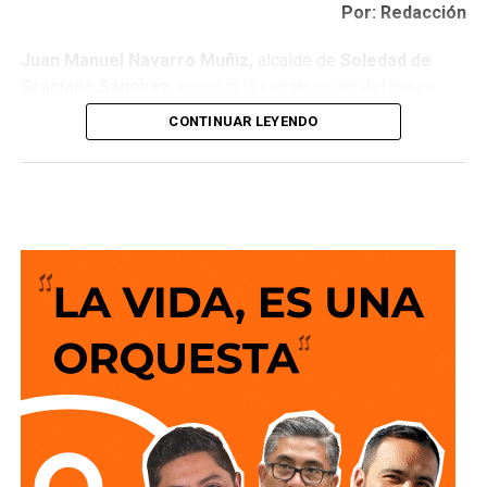
Por: Redacción
Juan Manuel Navarro Muñiz,
alcalde de
Soledad de
Graciano Sánchez,
conoció la construcción del nuevo
Centro Integral para la Capacitación y el Deporte, que está
CONTINUAR LEYENDO
próximo a inaugurarse en la colonia San Francisco, un
espacio único en su tipo en el Estado que representa la
transformación de un inmueble que durante años fue
utilizado por las familias de la zona y que, ante la
demanda de sus usuarios y usuarias, requería mejores
condiciones para continuar brindando servicio a la
población.
El nuevo complejo sustituye al antiguo
Centro de
Extensión San Francisco,
un centro comunitario que
concluyó su vida útil y que ahora da paso a una
infraestructura moderna y atractiva, con más de 3 mil
metros cuadrados de superficie y más de mil metros
cuadrados de construcción, diseñada para ofrecer áreas