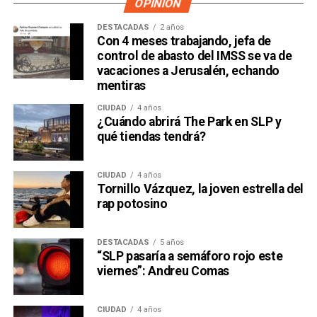
OPINIÓN
DESTACADAS
2 años
Con 4 meses trabajando, jefa de
control de abasto del IMSS se va de
vacaciones a Jerusalén, echando
mentiras
CIUDAD
4 años
¿Cuándo abrirá The Park en SLP y
qué tiendas tendrá?
CIUDAD
4 años
Tornillo Vázquez, la joven estrella del
rap potosino
DESTACADAS
5 años
“SLP pasaría a semáforo rojo este
viernes”: Andreu Comas
CIUDAD
4 años