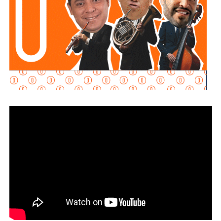
dignas de capacitación, deporte, convivencia y recreación
para las familias soledenses. Este complejo laboral
también ofrecerá atención médica gratuita con
consultorios de atención básica.
El
Centro Integral para la Capacitación y el Deporte
contará con aulas, talleres, áreas verdes, espacios
deportivos, juegos infantiles, aparatos de ejercicio, salón
de baile y zonas recreativas, con la posibilidad de ofrecer
más de 12 talleres y oficios diversos. Mientras tanto,
avanza la segunda etapa de construcción en materia
deportiva que incluirá dos canchas de futbol y básquetbol
y espacios multiusos, convirtiéndose en un punto de