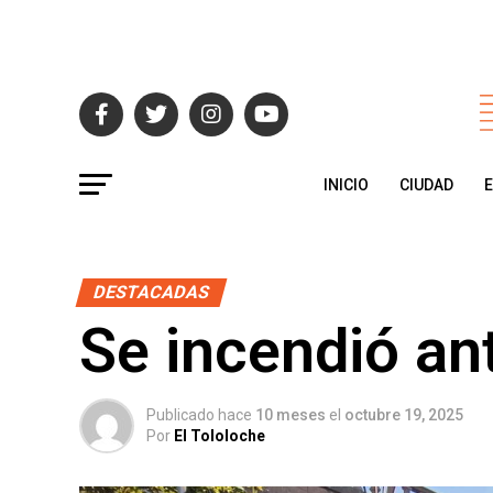
INICIO
CIUDAD
DESTACADAS
Se incendió an
Publicado hace
10 meses
el
octubre 19, 2025
Por
El Tololoche