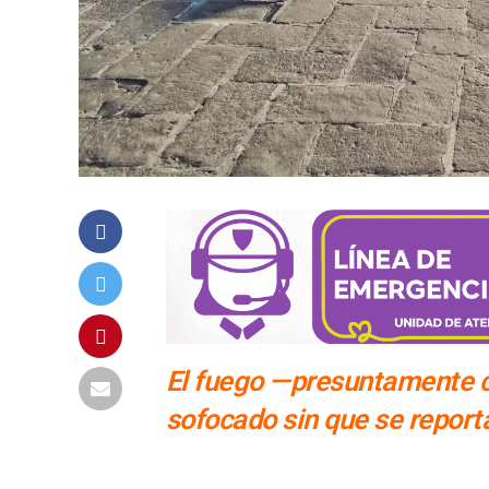
El fuego —presuntamente c
sofocado sin que se report