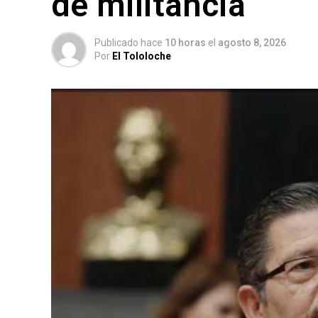
de militancia
Publicado hace
10 horas
el
agosto 8, 2026
Por
El Tololoche