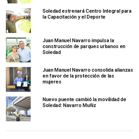
estabilidad familiar, la seguridad y el crecimi ento
Soledad estrenará Centro Integral para
ordenado de la comunidad. Asimismo, reconoció la
la Capacitación y el Deporte
participación de las empresas que continúan confiando en
el municipio para encontrar talento y reiteró que la
inclusión es un eje prioritario de su administración.
Juan Manuel Navarro impulsa la
construcción de parques urbanos en
Soledad
Juan Manuel Navarro consolida alianzas
en favor de la protección de las
mujeres
Por su parte, el titular de la Secretaría del Trabajo y
Nuevo puente cambió la movilidad de
Previsión Social, Crisógono Sánchez Lara, reconoció la
Soledad: Navarro Muñiz
visión del Gobierno Municipal para acercar oportunidades
laborales a la población. “Quiero agradecer mucho al señor
Presidente Juan Manuel Navarro, que nos da todas las
facilidades y está preocupado por su municipio, hoy