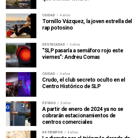
CIUDAD
4 años
Tornillo Vázquez, la joven estrella del
rap potosino
DESTACADAS
5 años
“SLP pasaría a semáforo rojo este
viernes”: Andreu Comas
CIUDAD
4 años
Crudo, el club secreto oculto en el
Centro Histórico de SLP
ESTADO
3 años
A partir de enero de 2024 ya no se
cobrarán estacionamientos de
centros comerciales
#4 TIEMPOS
4 años