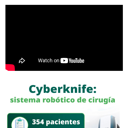
de las familias, porque les permitirá ahorrar tiempo y
dinero; en Soledad seguimos gestionando y trabajando de
la mano con el Gobierno del Estado para que los
programas sociales lleguen primero a quienes más lo
necesitan”, expresó el edil soledense.
El programa estatal contempla brindar de manera gratuita
el servicio de lavado de ropa con equipo especializado e
insumos incluidos, lo que beneficiará principalmente a
madres y padres de familia, personas adultas mayores y
sectores vulnerables, fortaleciendo la cercanía del
gobierno con la ciudadanía y ampliando los servicios
comunitarios en favor del bienestar social.