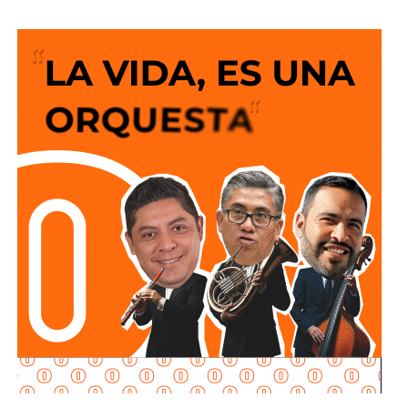
permanente por acercar más beneficios a la población.
El Alcalde recordó que desde el anuncio de este programa
social “Lavanderías Gratuitas”, el mandatario estatal
manifestó el interés de que Soledad fuera de los primeros
municipios beneficiados, por lo que se expresó la
disposición del Ayuntamiento para colaborar en la
consolidación de este proyecto, el cual ahora comienza a
materializarse en un espacio del Sistema Municipal para
el Desarrollo Integral de la Familia (DIF) destinado al
bienestar de las familias.
“Esta lavandería representa un apoyo real para la economía