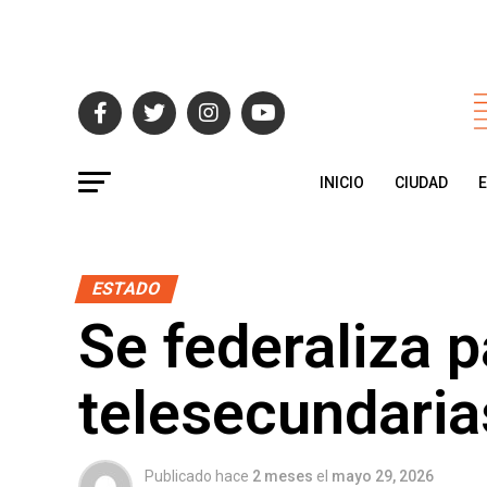
INICIO
CIUDAD
ESTADO
Se federaliza 
telesecundaria
Publicado hace
2 meses
el
mayo 29, 2026