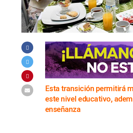
Esta transición permitirá 
este nivel educativo, adem
enseñanza