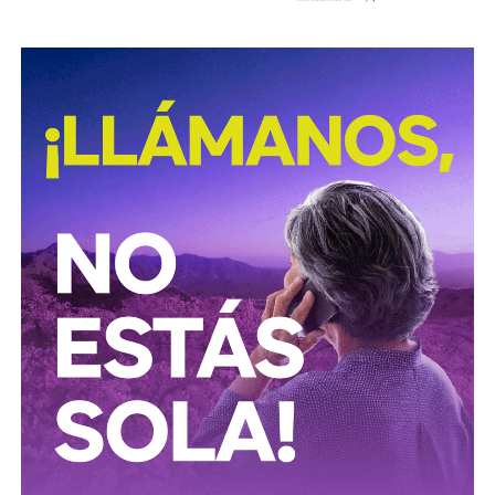
combatir los delitos de alto impacto, entre ellos el robo y
procesamiento ilegal de hidrocarburos.
Según la institución, el desmantelamiento de estos
centros clandestinos representa un golpe a las
estructuras logísticas y financieras dedicadas al mercado
ilícito de combustibles, una actividad que genera pérdidas
millonarias para el Estado y representa riesgos para la
infraestructura energética nacional.
Las autoridades señalaron que las investigaciones
continúan para identificar a las personas responsables de
operar estos inmuebles, así como las posibles redes
criminales relacionadas con el procesamiento y
distribución ilegal de combustibles.
También lee:
Tangamanga prevé refuerzo con Guardia Civil
tras dos su1c1d10s