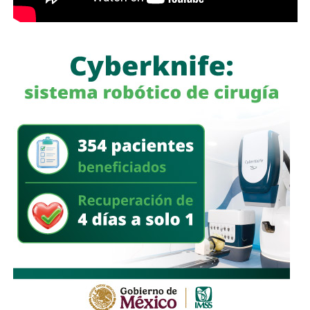
generador eléctrico de diésel, una máquina
roscadora para tuberías, equipo de cómputo, una
camioneta tipo pick up
, documentación diversa y
alrededor de 40 cinchos de seguridad para escotillas de
pipas, utilizados comúnmente en el transporte de
combustibles.
En un segundo cateo, realizado en la comunidad de
Laguna de San Vicente
, también en territorio potosino, la
FGR aseguró otro inmueble donde presuntamente operaba
un centro de procesamiento ilegal de hidrocarburos.