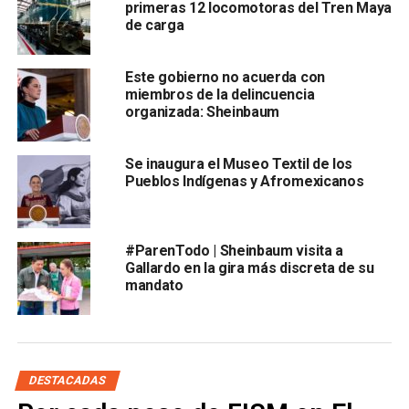
primeras 12 locomotoras del Tren Maya
de carga
De los dos casos nuevos para San Luis Potosí no se
conocen datos específicos
, pues se espera que estos
Este gobierno no acuerda con
sean dados a conocer por la Secretaría de Salud estatal en
miembros de la delincuencia
organizada: Sheinbaum
la rueda de prensa del martes por la mañana.
También lee:
SLP llegó a 51 contagios de coronavirus; los
Se inaugura el Museo Textil de los
tres nuevos son locales
Pueblos Indígenas y Afromexicanos
ARTÍCULOS RELACIONADOS:
COVID-19
MÉXICO
SECRETARÍA DE SALUD FEDERAL
SLP
#ParenTodo | Sheinbaum visita a
Gallardo en la gira más discreta de su
SIGUIENTE
mandato
San Luis Potosí ya tiene 55 casos de Covid-19;
Matehuala llegó a tres
NO TE PIERDAS
Registran dos incendios, los más peligrosos en el
estado: PC
DESTACADAS