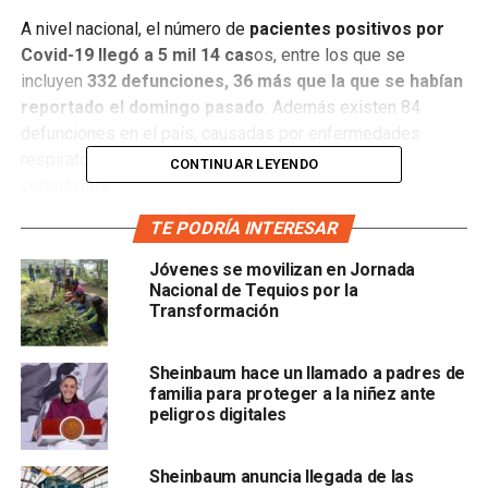
A nivel nacional, el número de
pacientes positivos por
Covid-19 llegó a 5 mil 14 cas
os, entre los que se
incluyen
332 defunciones, 36 más que la que se habían
reportado el domingo pasado
. Además existen 84
defunciones en el país, causadas por enfermedades
respiratorias, que se mantienen sospechosas por
CONTINUAR LEYENDO
coronavirus.
TE PODRÍA INTERESAR
Entre todos los pacientes por coronavirus en el país,
207
están hospitalizados en estado crítico e intubados,
Jóvenes se movilizan en Jornada
966 están hospitalizados en estado grave y 523 están
Nacional de Tequios por la
Transformación
hospitalizados en condición estable.
Sheinbaum hace un llamado a padres de
familia para proteger a la niñez ante
peligros digitales
Sheinbaum anuncia llegada de las