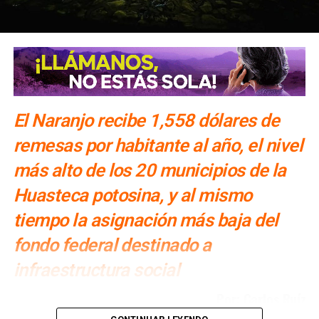
El Naranjo recibe 1,558 dólares de
remesas por habitante al año, el nivel
más alto de los 20 municipios de la
Huasteca potosina, y al mismo
tiempo la asignación más baja del
fondo federal destinado a
infraestructura social
Por: Carlos Ruíz