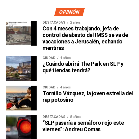
OPINIÓN
DESTACADAS
2 años
Con 4 meses trabajando, jefa de
control de abasto del IMSS se va de
vacaciones a Jerusalén, echando
mentiras
CIUDAD
4 años
¿Cuándo abrirá The Park en SLP y
qué tiendas tendrá?
CIUDAD
4 años
Tornillo Vázquez, la joven estrella del
rap potosino
DESTACADAS
5 años
“SLP pasaría a semáforo rojo este
viernes”: Andreu Comas