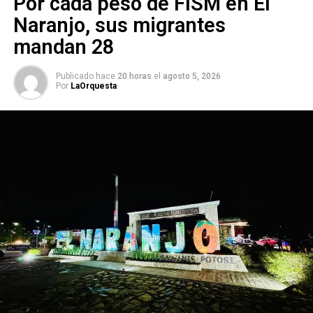
Por cada peso de FISM en El
Naranjo, sus migrantes
mandan 28
Publicado hace
20 horas
el
agosto 5, 2026
Por
LaOrquesta