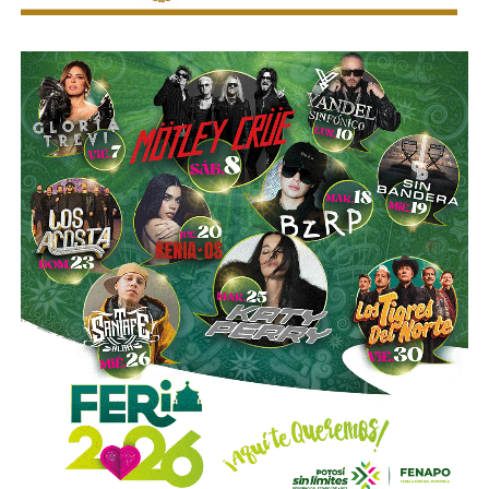
Ahí fueron encontrados
18 tanques verticales
, dos líneas
completas de producción para hidrocarburos, alrededor de
40 mil litros de petróleo crudo y diésel
, además de
muestras de ácido sulfúrico, hidrocarburos y diversa
documentación relacionada con la operación del sitio.
Las investigaciones también permitieron ejecutar cateos
en Tizayuca, Hidalgo, y Cuautla, Morelos.
En Hidalgo fueron asegurados más de
456 mil litros
de un
líquido que podría corresponder a hidrocarburos o
productos químicos utilizados para su procesamiento,
mientras que en Morelos se localizaron documentos,
talones de cheques y muestras obtenidas de diversos
contenedores.
La Fiscalía General de la República informó que estos
operativos forman parte del
Plan Estratégico de
Procuración de Justicia 2026-2029
, cuyo objetivo es