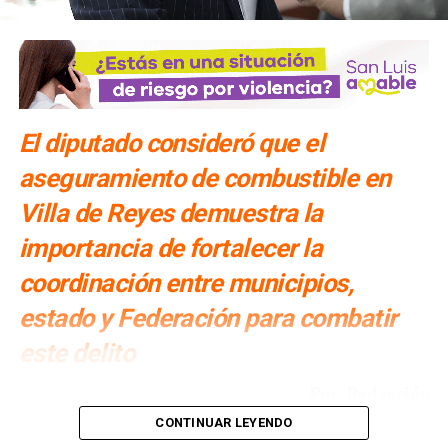
RUMBO AL 2024
SIGUIENTE
Gallardo planea la construcción de un segundo
Anillo Periférico en SLP
NO TE PIERDAS
Un cierre de año muy activo para el gobierno
El diputado consideró que el
aseguramiento de combustible en
Villa de Reyes demuestra la
importancia de fortalecer la
coordinación entre municipios,
estado y Federación para combatir
este delito
Por: Redacción
CONTINUAR LEYENDO
Cuauhtli Badillo Moreno
, presidente de la Comisión de