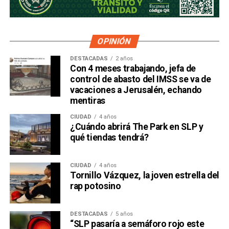
OPINIÓN
DESTACADAS
2 años
Con 4 meses trabajando, jefa de
control de abasto del IMSS se va de
vacaciones a Jerusalén, echando
mentiras
CIUDAD
4 años
¿Cuándo abrirá The Park en SLP y
qué tiendas tendrá?
CIUDAD
4 años
Tornillo Vázquez, la joven estrella del
rap potosino
DESTACADAS
5 años
“SLP pasaría a semáforo rojo este