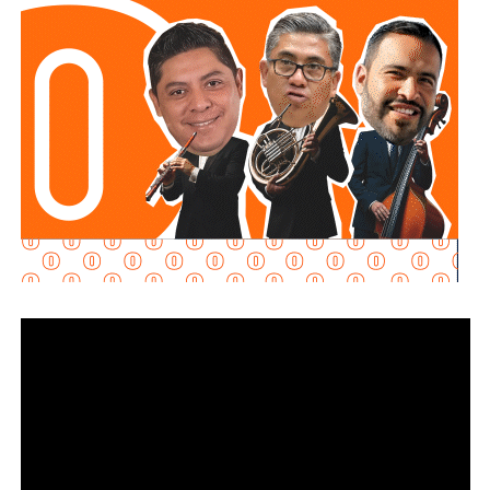
inversión permitirá reducir riesgos para el personal
operativo, atender con mayor rapidez situaciones de
emergencia y garantizar más seguridad y tranquilidad a las
familias potosinas.
Ricardo Gallardo reconoció la labor de la Secretaría de la
Defensa Nacional mediante la aplicación del Plan DN-III-E,
así como el trabajo del Heroico Cuerpo de Bomberos y de
las agrupaciones de salvamento y rescate, cuyos
integrantes, dijo, son auténticos héroes que protegen
diariamente la vida, la integridad y el patrimonio de la
población.