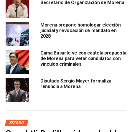
llegar a una elección y para
escoger perfiles. Por
Secretario de Organización de Morena
supuesto es una decisión que tendrá que tomarse, y en
muchas de las ocasiones, podría mencionar por
experiencia, quizás entre el
Nacional tendría que
Morena propone homologar elección
arreglarse justamente todos y cada uno de estos
judicial y revocación de mandato en
2028
escalafones”
Gama Basarte ve con cautela propuesta
de Morena para vetar candidatos con
vínculos criminales
Diputado Sergio Mayer formaliza
renuncia a Morena
.
El dirigente del PVEM en la entidad potosina, dijo que
su labor de búsqueda de perfiles continúa, con visitas
a la militancia
. Agregó que apostará a la pluralidad y
ESTADO
paridad de género, siempre en cumplimiento de sus