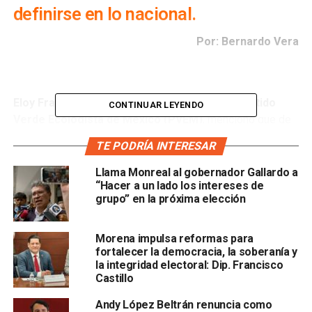
definirse en lo nacional.
Por: Bernardo Vera
Eloy Franklin Sarabia, dirigente estatal del Partido
CONTINUAR LEYENDO
Verde Ecologista de México (PVEM)
, mencionó que de
cara al proceso electoral del próximo año, así como la
TE PODRÍA INTERESAR
coalición con el partido
Movimiento de Regeneración
Nacional (Morena)
, están en proceso de definir los
Llama Monreal al gobernador Gallardo a
“Hacer a un lado los intereses de
perfiles que representarán a su instituto político. No
grupo” en la próxima elección
obstante, cada partido habrá de alinearse a los
lineamientos internos para la selección de sus candidatos,
y
enmarcado en la coalición, podría haber
Morena impulsa reformas para
fortalecer la democracia, la soberanía y
resoluciones entre PVEM y Morena en los comités
la integridad electoral: Dip. Francisco
nacionales
.
Castillo
“Hay muchos procesos que tienen que pasar para
Andy López Beltrán renuncia como