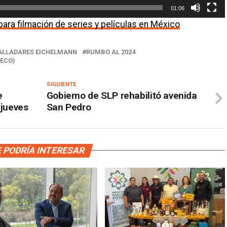
01:06
 para filmación de series y películas en México
ALLADARES EICHELMANN
RUMBO AL 2024
ECO)
SIGUIENTE
e
Gobierno de SLP rehabilitó avenida
 jueves
San Pedro
 PODRÍA INTERESAR