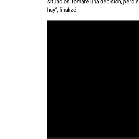
situación, tomaré una decisión, pero 
hay”, finalizó.
Reproductor
de
vídeo