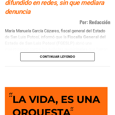
difundido en redes, sin que mediara
denuncia
Por: Redacción
María Manuela García Cázares, fiscal general del Estado
de San Luis Potosí, informó que la
Fiscalía General del
Estado de San Luis Potosí (FGESLP)
abrió una
investigación contra los
policías municipales
que fueron
captados en cámara en un sitio que las autoridades tienen
CONTINUAR LEYENDO
identificado como
punto de venta de drogas
.
La indagatoria arrancó sin que mediara denuncia
ciudadana. “Por las redes es un acto que se puede hacer
de oficio y nosotros lo estamos haciendo”, dijo la fiscal al
ser cuestionada sobre el caso.
García Cázares
planteó que el eje de la revisión será
determinar la conducta de los elementos en ese punto: