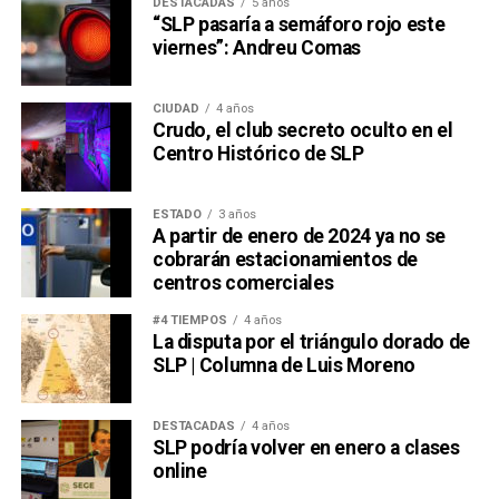
DESTACADAS
5 años
“SLP pasaría a semáforo rojo este
viernes”: Andreu Comas
CIUDAD
4 años
Crudo, el club secreto oculto en el
Centro Histórico de SLP
ESTADO
3 años
A partir de enero de 2024 ya no se
cobrarán estacionamientos de
centros comerciales
#4 TIEMPOS
4 años
La disputa por el triángulo dorado de
SLP | Columna de Luis Moreno
DESTACADAS
4 años
SLP podría volver en enero a clases
online