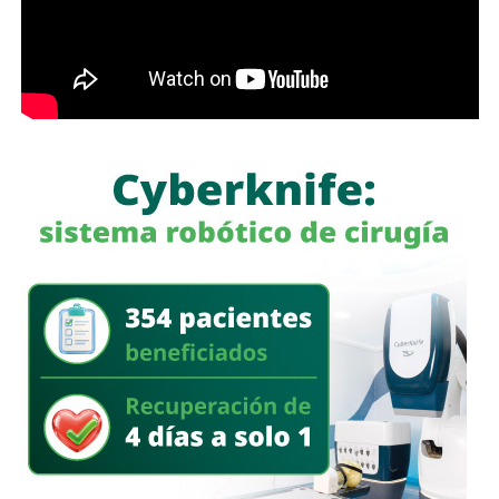
nos conviene saber qué está haciendo nuestro policía”,
afirmó.
García Cázares
llamó a la ciudadanía a denunciar
cualquier conducta irregular y aclaró que el llamado no se
limita a la corporación municipal, sino que abarca a todas
las policías que operan en el estado. Habló de una
“apertura total” de la dependencia para recibir esas
denuncias.
También lee:
Guardia Civil detiene a cuatro presuntos
delincuentes y asegura armas durante operativos en SLP