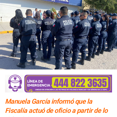
al menos una noche. Además de la Fenapo, invitó a
conocer las cuatro regiones del estado con estancias de
una o dos noches.
El número exacto de paquetes vendidos o apartados por
las agencias solo se conocerá al cierre de la temporada,
dijo Alonso.
También lee:
Gallardo arranca operativo de seguridad para
Fenapo 2026
Manuela García informó que la
Fiscalía actuó de oficio a partir de lo