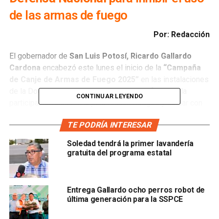
de las armas de fuego
Por: Redacción
El gobernador de
San Luis Potosí, Ricardo Gallardo
Cardona
encabezó este lunes el inicio de la
“Campaña
de Canje de Armas de Fuego 2025”
en las instalaciones
de la Doceava Zona Militar, actividad que fomenta la
CONTINUAR LEYENDO
participación ciudadana para reducir riesgos y contar con
hogares y espacios más seguros.
TE PODRÍA INTERESAR
La campaña se llevará a cabo en coordinación con la
Soledad tendrá la primer lavandería
Secretaría de la Defensa Nacional
para inhibir el uso de
gratuita del programa estatal
las armas de fuego entre la ciudadanía y se exhortó a
quien posea alguna o algunas a que acuda a los módulos
de manera voluntaria a entregarlas a cambio de una
Entrega Gallardo ocho perros robot de
remuneración económica, esto, según el tipo de artefacto
última generación para la SSPCE
y la condición en la que se encuentre.