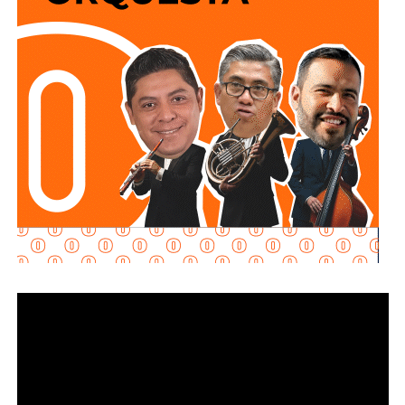
qué acción realizaban y por qué se detuvieron ahí.
Adelantó que el resultado de las diligencias definirá si
hubo alguna irregularidad.
Al momento de la entrevista, la fiscal no había tenido
contacto con
Juan Antonio Villa Gutiérrez
, comisario de la
Secretaría de Seguridad Pública y
Protección Ciudadana Municipal (SSPC)
, ni con el
alcalde Enrique Galindo Ceballos
, sobre este caso.
La titular de la
FGESLP
sostuvo que el escrutinio sobre la
actuación policial es de interés público. “A todo el mundo