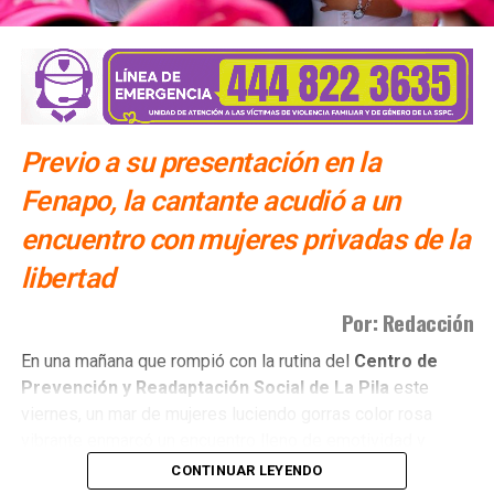
Previo a su presentación en la
Fenapo, la cantante acudió a un
encuentro con mujeres privadas de la
libertad
Por: Redacción
​En una mañana que rompió con la rutina del
Centro de
Prevención y Readaptación Social de La Pila
este
viernes, un mar de mujeres luciendo gorras color rosa
vibrante enmarcó un encuentro lleno de emotividad y
empatía.
CONTINUAR LEYENDO