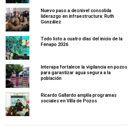
Nuevo paso a desnivel consolida
liderazgo en infraestructura: Ruth
González
Todo listo a cuatro días del inicio de la
Fenapo 2026
Gallardo Cardona destacó que la entidad potosina continúa
siendo una de las más seguras del país, objetivo que se
ha logrado con mayor inversión en este rubro y con la
Interapa fortalece la vigilancia en pozos
capacitación constante de los elementos de la Guardia
para garantizar agua segura a la
población
Civil Estatal, quienes mantienen una constante
coordinación con el
Ejército Mexicano
para tener
presencia en las cuatro regiones y proteger a las familias
Ricardo Gallardo amplía programas
potosinas.
sociales en Villa de Pozos
Habrá módulos de recepción de armas en plazas de las
cabeceras municipales.