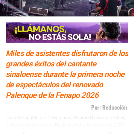
Miles de asistentes disfrutaron de los
grandes éxitos del cantante
sinaloense durante la primera noche
de espectáculos del renovado
Palenque de la Fenapo 2026
Por: Redacción
Con el respaldo del Gobernador Ricardo Gallardo Cardona,
el Palenque de la Feria Nacional Potosina (Fenapo) 2026
inició sus presentaciones con una noche llena de música y