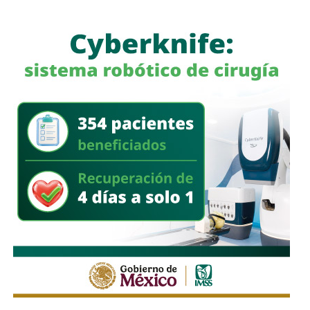
E
ste sábado continuará la fiesta de El Foro con la
legendaria banda estadounidense Mötley Crüe,
una de
las agrupaciones más emblemáticas del hard rock y glam
metal, con más de 45 años de trayectoria y más de 100
millones de discos vendidos en el mundo. Vince Neil,
Nikki Sixx, Tommy Lee y John 5 llegarán a San Luis Potosí
con clásicos como “Kickstart My Heart”, “Girls, Girls, Girls”
y “Home Sweet Home”, para protagonizar otra de las
noches más esperadas de la mejor feria de México.
También lee:
Agencias de viaje de SLP ya reciben
reservas para la Fenapo