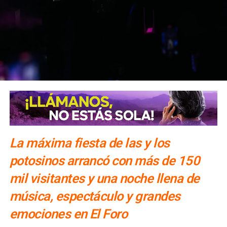
incluyente, bajo la premisa de propiciar un ejercicio público
basado en el respeto a la ley, priorizando que la justicia
llegue a todas y todos”.
También lee:
Gloria Trevi abre la fiesta de la Fenapo 2026
La máxima fiesta de las y los
potosinos arrancó con más de 150
mil visitantes y una noche llena de
música, espectáculo y grandes
emociones en El Foro