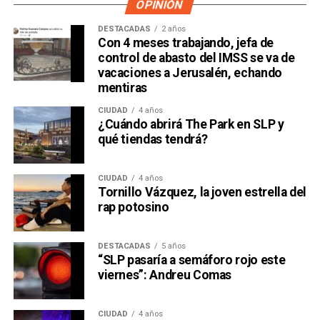
OPINIÓN
DESTACADAS
2 años
Con 4 meses trabajando, jefa de
control de abasto del IMSS se va de
vacaciones a Jerusalén, echando
mentiras
CIUDAD
4 años
¿Cuándo abrirá The Park en SLP y
qué tiendas tendrá?
CIUDAD
4 años
Tornillo Vázquez, la joven estrella del
rap potosino
DESTACADAS
5 años
“SLP pasaría a semáforo rojo este
viernes”: Andreu Comas
CIUDAD
4 años