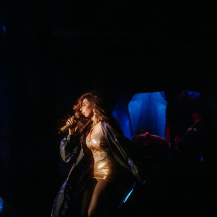
sido, es y será un aliado estratégico en la promoción
y defensa de la legalidad. Si trabajamos juntos,
podremos consolidar un sistema jurídico más sólido”.
Torres Sánchez, expresó a nombre del Mandatario
potosino el compromiso de colaboración con el nuevo
Consejo Directivo para trabajar en beneficio de la
ciudadanía
“desde el Gobierno del Cambio se impulsan
y reconocen las alianzas que fortalecen la justicia y la
legalidad en el Estado,
porque sólo con unidad y trabajo
coordinado, vamos a seguir en el camino correcto para la
construcción de un San Luis Potosí más fuerte e