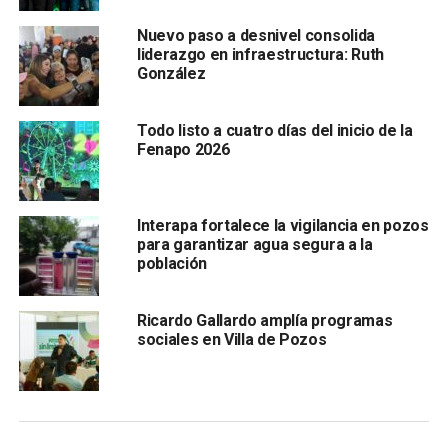
y el ayuntamiento de
Ciudad Valles.
Nuevo paso a desnivel consolida
liderazgo en infraestructura: Ruth
González
Todo listo a cuatro días del inicio de la
Fenapo 2026
En el evento, G
allardo Cardona
anunció que el programa
Interapa fortalece la vigilancia en pozos
para garantizar agua segura a la
contempla varias etapas, iniciando con la entrega de lotes,
población
seguida por paquetes de materiales de construcción y
culminando con la entrega gratuita de escrituras,
garantizando así certeza jurídica y patrimonial para las
Ricardo Gallardo amplía programas
sociales en Villa de Pozos
familias beneficiarias.
Asimismo, el gobernador subrayó que la urbanización de
la zona estará acompañada de servicios básicos,
alumbrado y conectividad, con la intención de crear una