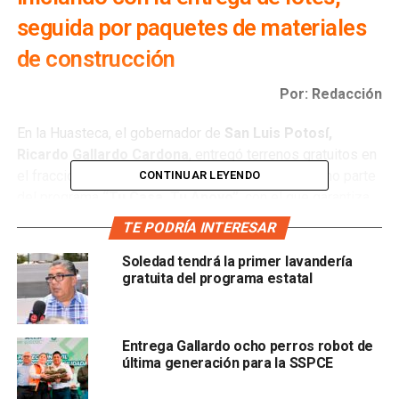
seguida por paquetes de materiales
de construcción
Por: Redacción
En la Huasteca, el gobernador de
San Luis Potosí,
Ricardo Gallardo Cardona
, entregó terrenos gratuitos en
el fraccionamiento Plátanos de Ciudad Valles, como parte
CONTINUAR LEYENDO
del programa
“Tu Casa, Tu Apoyo”
, con el que garantiza
vivienda digna a más de tres mil familias que durante años
TE PODRÍA INTERESAR
no tuvieron acceso a créditos hipotecarios o de Infonavit.
Soledad tendrá la primer lavandería
gratuita del programa estatal
El mandatario destacó que este esfuerzo responde a un
acto de justicia social, porque nadie se debe quedar atrás
y reafirmó su compromiso para que todas y todos los que
no tienen una casa en
Ciudad Valles p
uedan tener su
Entrega Gallardo ocho perros robot de
última generación para la SSPCE
propio patrimonio, iniciando con tres mil lotes cómo
resultado de la coordinación de diferentes dependencias