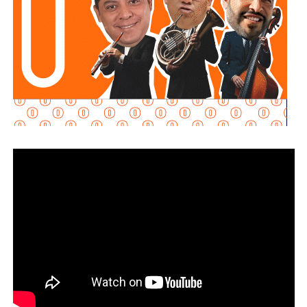
éxitos como
“El recuento de los daños”, “Cinco
minutos”, “Me río de ti” y “Vestida de azúcar”,
en una
presentación marcada por la nostalgia, el baile y los coros
de sus seguidores, en una jornada que reflejó la gran
expectativa que existe por esta edición de la máxima
fiesta de las y los potosinos.
Con una cartelera de primer nivel y una amplia oferta de
atracciones para todas las edades, la Fenapo 2026
continúa consolidándose como uno de los grandes
encuentros de entretenimiento del país, con experiencias
sin límites para potosinas, potosinos y visitantes. El
cambio que se vive y se siente también se refleja en una
feria que crece, se transforma y ofrece espectáculos de
talla internacional durante cada una de sus jornadas.