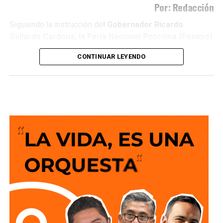
Por: Redacción
Siguiendo la instrucción de
l Gobernador Ricardo
Gallardo Cardona, la Feria Nacional Potosina (Fenapo)
2026 arrancó con una extraordinaria respuesta al
CONTINUAR LEYENDO
superar los 150 mil visitantes
durante su primera
jornada, en una noche que combinó música,
entretenimiento y diversión para las familias potosinas y
visitantes. Como parte de esta gran apertura,
Gloria Trevi
salió vestida de dorado al escenario de El Foro para
interpretar “Zapatos viejos”, “Papa sin catsup”,
“Soledad” y “No querías lastimarme”,
ante un público
que acompañó cada canción y llenó de energía el
espectáculo.
La cantante regiomontana sorprendió con diferentes
cambios de vestuario, entre ellos un largo vestido rojo con
plumas para interpreta
r “Esa hembra es mala”.
Más
adelante, continuó el recorrido por su trayectoria con