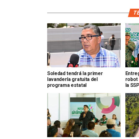
TE
Soledad tendrá la primer
Entre
lavandería gratuita del
robot
programa estatal
la SS